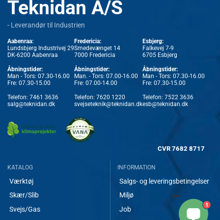
Teknidan A/S
- Leverandør til Industrien
Aabenraa:
Fredericia:
Esbjerg:
Lundsbjerg Industrivej 29
Smedevænget 14
Falkevej 7-9
DK-6200 Aabenraa
7000 Fredericia
6705 Esbjerg
Åbningstider:
Åbningstider:
Åbningstider:
Man - Tors: 07.30-16.00
Man. - Tors: 07.00-16.00
Man - Tors: 07.30-16.00
Fre: 07.30-15.00
Fre: 07.00-14.00
Fre: 07.30-15.00
Telefon:
7461 3636
Telefon:
7620 1220
Telefon:
7522 3636
salg@teknidan.dk
svejseteknik@teknidan.dk
esb@teknidan.dk
CVR
7682 8717
KATALOG
INFORMATION
Værktøj
Salgs- og leveringsbetingelser
Skær/Slib
Miljø
1
Svejs/Gas
Job