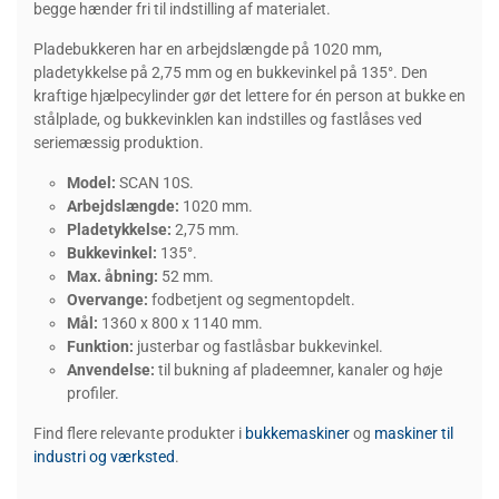
begge hænder fri til indstilling af materialet.
Pladebukkeren har en arbejdslængde på 1020 mm,
pladetykkelse på 2,75 mm og en bukkevinkel på 135°. Den
kraftige hjælpecylinder gør det lettere for én person at bukke en
stålplade, og bukkevinklen kan indstilles og fastlåses ved
seriemæssig produktion.
Model:
SCAN 10S.
Arbejdslængde:
1020 mm.
Pladetykkelse:
2,75 mm.
Bukkevinkel:
135°.
Max. åbning:
52 mm.
Overvange:
fodbetjent og segmentopdelt.
Mål:
1360 x 800 x 1140 mm.
Funktion:
justerbar og fastlåsbar bukkevinkel.
Anvendelse:
til bukning af pladeemner, kanaler og høje
profiler.
Find flere relevante produkter i
bukkemaskiner
og
maskiner til
industri og værksted
.