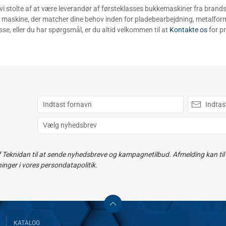
vi stolte af at være leverandør af førsteklasses bukkemaskiner fra bran
 maskine, der matcher dine behov inden for pladebearbejdning, metalform
sse, eller du har spørgsmål, er du altid velkommen til at
Kontakte os
for p
f Teknidan til at sende nyhedsbreve og kampagnetilbud. Afmelding kan til e
ger i vores persondatapolitik.
KATALOG