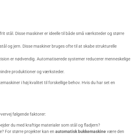
rit stål. Disse maskiner er ideelle til både små værksteder og større
tål og jern. Disse maskiner bruges ofte til at skabe strukturelle
præcision er nødvendig. Automatiserede systemer reducerer menneskelige
l mindre produktioner og værksteder.
kemaskiner i høj kvalitet til forskellige behov. Hvis du har set en
ervej følgende faktorer:
ejder du med kraftige materialer som stål og fladjern?
e? For større projekter kan en
automatisk bukkemaskine
være den