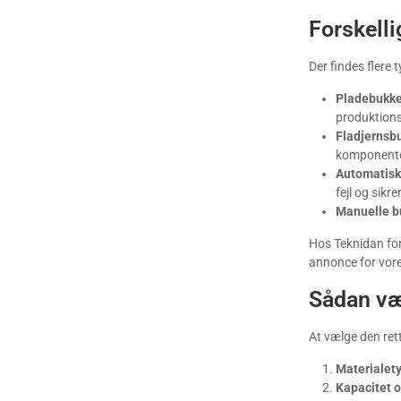
Forskell
Der findes flere 
Pladebukke
produktionsl
Fladjernsb
komponente
Automatisk
fejl og sikr
Manuelle b
Hos Teknidan fo
annonce for vore
Sådan væ
At vælge den ret
Materialet
Kapacitet o