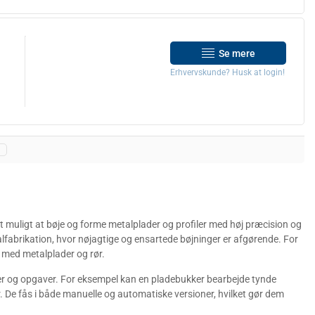
Se mere
Erhvervskunde? Husk at login!
t muligt at bøje og forme metalplader og profiler med høj præcision og
alfabrikation, hvor nøjagtige og ensartede bøjninger er afgørende. For
 med metalplader og rør.
aler og opgaver. For eksempel kan en pladebukker bearbejde tynde
r. De fås i både manuelle og automatiske versioner, hvilket gør dem