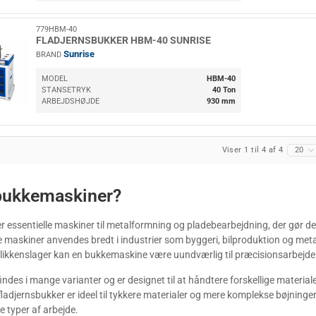
779HBM-40
FLADJERNSBUKKER HBM-40 SUNRISE
Sunrise
BRAND
MODEL
HBM-40
STANSETRYK
40 Ton
ARBEJDSHØJDE
930 mm
Viser 1 til 4 af 4
20
bukkemaskiner?
 essentielle maskiner til metalformning og pladebearbejdning, der gør de
sse maskiner anvendes bredt i industrier som byggeri, bilproduktion og met
likkenslager kan en bukkemaskine være uundværlig til præcisionsarbejde
ndes i mange varianter og er designet til at håndtere forskellige materi
fladjernsbukker er ideel til tykkere materialer og mere komplekse bøjninge
ge typer af arbejde.