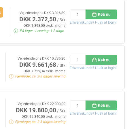
s
Vejledende pris DKK 3.016,80
Køb nu
DKK 2.372,50
/ Stk
Erhvervskunde? Husk at login!
DKK 1.898,00 ekskl. moms
På lager
- Levering: 1-2 dage
Vejledende pris DKK 10.735,20
Køb nu
DKK 9.661,68
/ Stk
Erhvervskunde? Husk at login!
DKK 7.729,34 ekskl. moms
Fjernlager, ca. 2-3 dages levering
Vejledende pris DKK 22.000,00
Køb nu
DKK 19.800,00
/ Stk
Erhvervskunde? Husk at login!
DKK 15.840,00 ekskl. moms
Fjernlager, ca. 2-3 dages levering