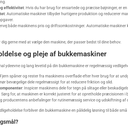
ing.
g effektivitet
: Hvis du har brug for ensartede og præcise bøjninger, er e
tet
: Automatiske maskiner tilbyder hurtigere produktion og reducerer man
opgaver.
ervej både maskinens pris og driftsomkostninger. Automatiske maskiner ka
 dig gerne med at vælge den maskine, der passer bedst til dine behov.
oldelse og pleje af bukkemaskiner
imal ydeevne og lang levetid på din bukkemaskine er regelmæssig vedligehol
 Fjern spåner og rester fra maskinens overflade efter hver brug for at un
mør bevægelige dele regelmæssigt for at reducere friktion og slid.
 komponenter
: Inspicer maskinens dele for tegn på slitage eller beskadig
: Sørg for, at maskinen er korrekt justeret for at opretholde præcisionen i 
lg producentens anbefalinger for rutinemæssig service og udskiftning af 
dligeholdelse forbliver din bukkemaskine en pålidelig løsning til både sm
rgsmål?