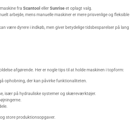
n maskine fra
Scantool
eller
Sunrise
et oplagt valg.
uelt arbejde, mens manuelle maskiner er mere prisvenlige og fleksible
n være dyrere i indkøb, men giver betydelige tidsbesparelser på lang
delse afgørende. Her er nogle tips til at holde maskinen i topform:
dgå ophobning, der kan påvirke funktionaliteten.
else, især på hydrauliske systemer og skæreværktøjer.
bøjningerne.
dele.
å og store produktionsopgaver.