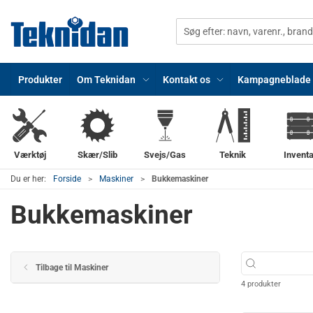
Produkter
Om Teknidan
Kontakt os
Kampagneblade
Værktøj
Skær/Slib
Svejs/Gas
Teknik
Inventa
Du er her:
Forside
Maskiner
Bukkemaskiner
Bukkemaskiner
Tilbage til Maskiner
4 produkter