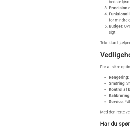
bedste løsn
Præcision o
Funktionali
for mindre 
Budget
: Ov
sigt.
Teknidan hjælper
Vedligeh
For at sikre opt
Rengøring
:
Smøring
: S
Kontrol af
Kalibrering
Service
: Fø
Med den rette ve
Har du spø