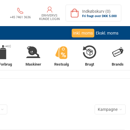
Indkøbskurv (0)
ERHVERVS
Fri fragt over DKK 5.000
+45 7461 3636
KUNDE LOGIN
Inkl. moms
Ekskl. moms
%
Forbrug
Maskiner
Restsalg
Brugt
Brands
Kampagne