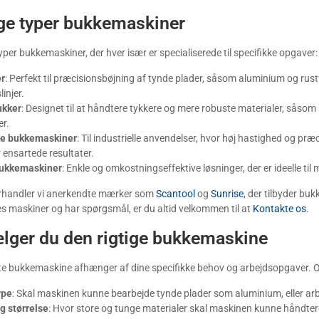
ige typer bukkemaskiner
typer bukkemaskiner, der hver især er specialiserede til specifikke opgaver:
r
: Perfekt til præcisionsbøjning af tynde plader, såsom aluminium og rustf
injer.
ukker
: Designet til at håndtere tykkere og mere robuste materialer, såsom s
r.
e bukkemaskiner
: Til industrielle anvendelser, hvor høj hastighed og 
er ensartede resultater.
ukkemaskiner
: Enkle og omkostningseffektive løsninger, der er ideelle ti
rhandler vi anerkendte mærker som
Scantool
og
Sunrise
, der tilbyder buk
s maskiner og har spørgsmål, er du altid velkommen til at
Kontakte os
.
lger du den rigtige bukkemaskine
te bukkemaskine afhænger af dine specifikke behov og arbejdsopgaver. Ov
ype
: Skal maskinen kunne bearbejde tynde plader som aluminium, eller arb
g størrelse
: Hvor store og tunge materialer skal maskinen kunne håndter