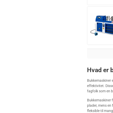
Hvad er 
Bukkemaskiner er
effektivitet. Di
fagfolk som en b
Bukkemaskiner fi
plader, mens en 
fleksible til man