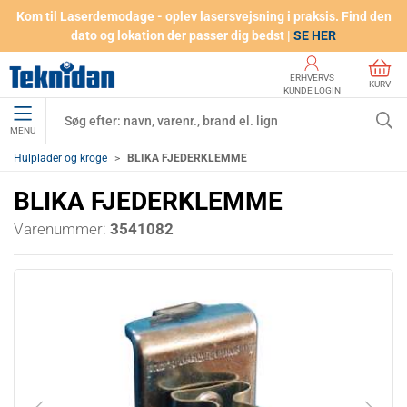
Kom til Laserdemodage - oplev lasersvejsning i praksis. Find den
dato og lokation der passer dig bedst |
SE HER
ERHVERVS
KURV
KUNDE LOGIN
MENU
Hulplader og kroge
BLIKA FJEDERKLEMME
BLIKA FJEDERKLEMME
Varenummer:
3541082