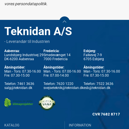
vores persondatapolitik.
Teknidan A/S
- Leverandør til Industrien
Aabenraa:
Fredericia:
Esbjerg:
Lundsbjerg Industrivej 29
Smedevænget 14
Falkevej 7-9
DK-6200 Aabenraa
7000 Fredericia
6705 Esbjerg
Åbningstider:
Åbningstider:
Åbningstider:
Man - Tors: 07.30-16.00
Man. - Tors: 07.00-16.00
Man - Tors: 07.30-16.00
Fre: 07.30-15.00
Fre: 07.00-14.00
Fre: 07.30-15.00
Telefon:
7461 3636
Telefon:
7620 1220
Telefon:
7522 3636
salg@teknidan.dk
svejseteknik@teknidan.dk
esb@teknidan.dk
CVR
7682 8717
KATALOG
INFORMATION