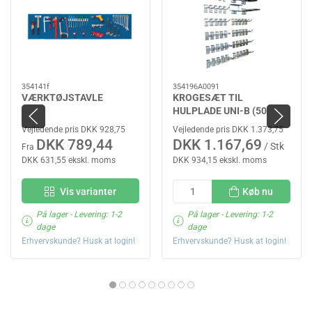
354141f
354196A0091
VÆRKTØJSTAVLE
KROGESÆT TIL
HULPLADE UNI-B (50
DELE)
Vejledende pris DKK 928,75
Vejledende pris DKK 1.373,75
DKK 789,44
DKK 1.167,69
/ Stk
Fra
DKK 631,55 ekskl. moms
DKK 934,15 ekskl. moms
Vis varianter
Køb nu
På lager
- Levering: 1-2
På lager
- Levering: 1-2
dage
dage
Erhvervskunde? Husk at login!
Erhvervskunde? Husk at login!