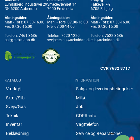
Lundsbjerg Industrivej 29
Smedevænget 14
Falkevej 7-9
DK-6200 Aabenraa
7000 Fredericia
6705 Esbjerg
Åbningstider:
Åbningstider:
Åbningstider:
Man - Tors: 07.30-16.00
Man. - Tors: 07.00-16.00
Man - Tors: 07.30-16.00
Fre: 07.30-15.00
Fre: 07.00-14.00
Fre: 07.30-15.00
Telefon:
7461 3636
Telefon:
7620 1220
Telefon:
7522 3636
salg@teknidan.dk
svejseteknik@teknidan.dk
esb@teknidan.dk
CVR
7682 8717
KATALOG
INFORMATION
Værktøj
Salgs- og leveringsbetingelser
Skær/Slib
Miljø
Svejs/Gas
Job
Teknik
GDPR-info
Inventar
Vagttelefon
Beklædning
Service og Reparationer
1