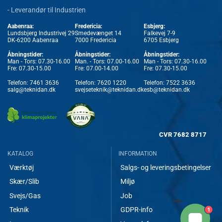
- Leverandør til Industrien
Aabenraa:
Fredericia:
Esbjerg:
Lundsbjerg Industrivej 29
Smedevænget 14
Falkevej 7-9
DK-6200 Aabenraa
7000 Fredericia
6705 Esbjerg
Åbningstider:
Åbningstider:
Åbningstider:
Man - Tors: 07.30-16.00
Man. - Tors: 07.00-16.00
Man - Tors: 07.30-16.00
Fre: 07.30-15.00
Fre: 07.00-14.00
Fre: 07.30-15.00
Telefon:
7461 3636
Telefon:
7620 1220
Telefon:
7522 3636
salg@teknidan.dk
svejseteknik@teknidan.dk
esb@teknidan.dk
CVR
7682 8717
KATALOG
INFORMATION
Værktøj
Salgs- og leveringsbetingelser
Skær/Slib
Miljø
Svejs/Gas
Job
1
Teknik
GDPR-info