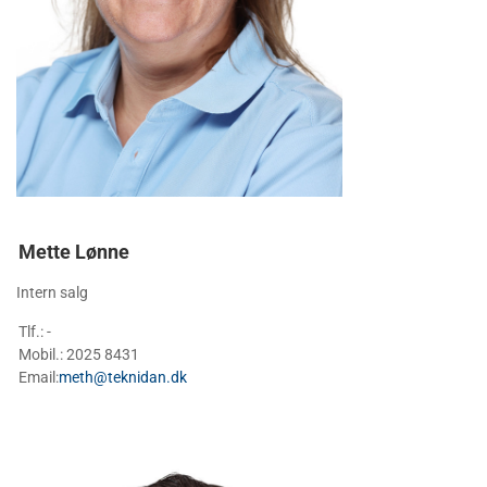
Mette Lønne
Intern salg
Tlf.: -
Mobil.: 2025 8431
Email:
meth@teknidan.dk