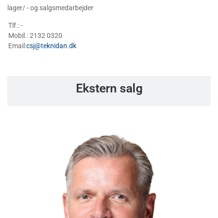
lager/ - og salgsmedarbejder
Tlf.: -
Mobil.: 2132 0320
Email:
csj@teknidan.dk
Ekstern salg