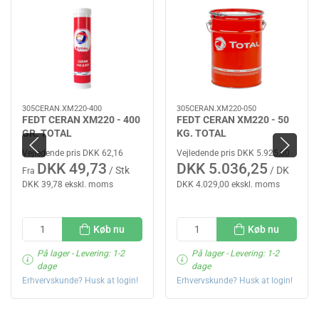
305CERAN.XM220-400
305CERAN.XM220-050
FEDT CERAN XM220 - 400
FEDT CERAN XM220 - 50
GR. TOTAL
KG. TOTAL
Vejledende pris DKK 62,16
Vejledende pris DKK 5.925,00
DKK 49,73
DKK 5.036,25
/ Stk
/ DK
Fra
DKK 39,78 ekskl. moms
DKK 4.029,00 ekskl. moms
Køb nu
Køb nu
På lager
- Levering: 1-2
På lager
- Levering: 1-2
dage
dage
Erhvervskunde? Husk at login!
Erhvervskunde? Husk at login!