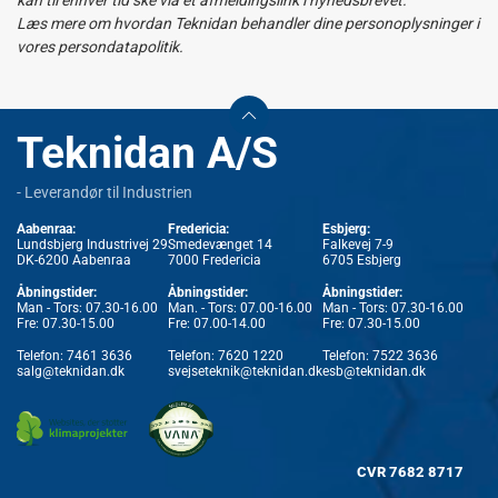
Læs mere om hvordan Teknidan behandler dine personoplysninger i
vores persondatapolitik.
Teknidan A/S
- Leverandør til Industrien
Aabenraa:
Fredericia:
Esbjerg:
Lundsbjerg Industrivej 29
Smedevænget 14
Falkevej 7-9
DK-6200 Aabenraa
7000 Fredericia
6705 Esbjerg
Åbningstider:
Åbningstider:
Åbningstider:
Man - Tors: 07.30-16.00
Man. - Tors: 07.00-16.00
Man - Tors: 07.30-16.00
Fre: 07.30-15.00
Fre: 07.00-14.00
Fre: 07.30-15.00
Telefon:
7461 3636
Telefon:
7620 1220
Telefon:
7522 3636
salg@teknidan.dk
svejseteknik@teknidan.dk
esb@teknidan.dk
CVR
7682 8717