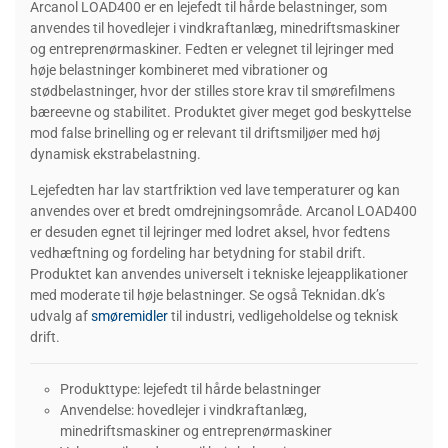
Arcanol LOAD400 er en lejefedt til hårde belastninger, som
anvendes til hovedlejer i vindkraftanlæg, minedriftsmaskiner
og entreprenørmaskiner. Fedten er velegnet til lejringer med
høje belastninger kombineret med vibrationer og
stødbelastninger, hvor der stilles store krav til smørefilmens
bæreevne og stabilitet. Produktet giver meget god beskyttelse
mod false brinelling og er relevant til driftsmiljøer med høj
dynamisk ekstrabelastning.
Lejefedten har lav startfriktion ved lave temperaturer og kan
anvendes over et bredt omdrejningsområde. Arcanol LOAD400
er desuden egnet til lejringer med lodret aksel, hvor fedtens
vedhæftning og fordeling har betydning for stabil drift.
Produktet kan anvendes universelt i tekniske lejeapplikationer
med moderate til høje belastninger. Se også Teknidan.dk’s
udvalg af
smøremidler
til industri, vedligeholdelse og teknisk
drift.
Produkttype: lejefedt til hårde belastninger
Anvendelse: hovedlejer i vindkraftanlæg,
minedriftsmaskiner og entreprenørmaskiner