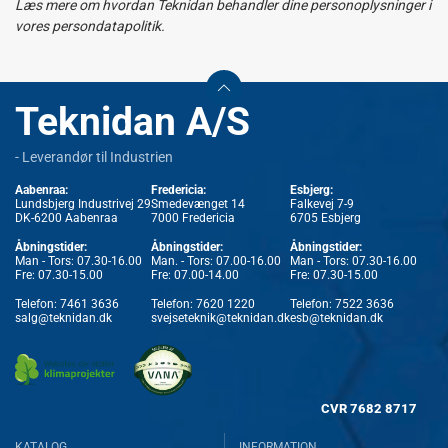
Læs mere om hvordan Teknidan behandler dine personoplysninger i
vores persondatapolitik.
Teknidan A/S
- Leverandør til Industrien
Aabenraa:
Fredericia:
Esbjerg:
Lundsbjerg Industrivej 29
Smedevænget 14
Falkevej 7-9
DK-6200 Aabenraa
7000 Fredericia
6705 Esbjerg
Åbningstider:
Åbningstider:
Åbningstider:
Man - Tors: 07.30-16.00
Man. - Tors: 07.00-16.00
Man - Tors: 07.30-16.00
Fre: 07.30-15.00
Fre: 07.00-14.00
Fre: 07.30-15.00
Telefon:
7461 3636
Telefon:
7620 1220
Telefon:
7522 3636
salg@teknidan.dk
svejseteknik@teknidan.dk
esb@teknidan.dk
CVR
7682 8717
KATALOG
INFORMATION