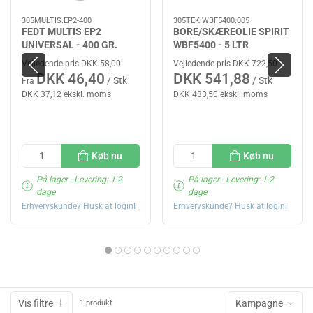
305MULTIS.EP2-400
305TEK.WBF5400.005
FEDT MULTIS EP2
BORE/SKÆREOLIE SPIRIT
UNIVERSAL - 400 GR.
WBF5400 - 5 LTR
TOTAL
TEKNIDAN
Vejledende pris DKK 58,00
Vejledende pris DKK 722,50
DKK 46,40
DKK 541,88
/ Stk
/ Stk
Fra
DKK 37,12 ekskl. moms
DKK 433,50 ekskl. moms
Køb nu
Køb nu
På lager
- Levering: 1-2
På lager
- Levering: 1-2
dage
dage
Erhvervskunde? Husk at login!
Erhvervskunde? Husk at login!
Vis filtre
Kampagne
1 produkt