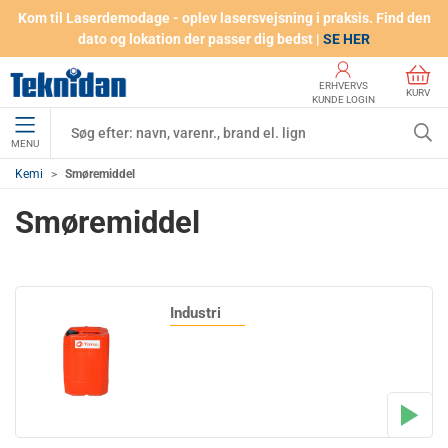
Kom til Laserdemodage - oplev lasersvejsning i praksis. Find den
dato og lokation der passer dig bedst |
SE HER
ERHVERVS
KURV
KUNDE LOGIN
MENU
Kemi
Smøremiddel
Smøremiddel
Industri