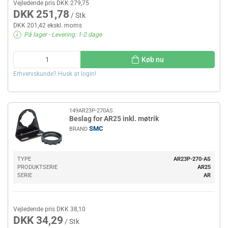
Vejledende pris DKK 279,75
DKK 251,78
/ Stk
DKK 201,42 ekskl. moms
På lager
- Levering: 1-2 dage
Køb nu
Erhvervskunde? Husk at login!
149AR23P-270AS
Beslag for AR25 inkl. møtrik
SMC
BRAND
TYPE
AR23P-270-AS
PRODUKTSERIE
AR25
SERIE
AR
Vejledende pris DKK 38,10
DKK 34,29
/ Stk