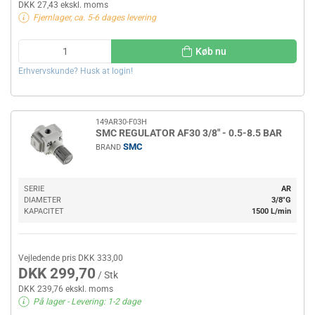
DKK 27,43 ekskl. moms
Fjernlager, ca. 5-6 dages levering
Køb nu
Erhvervskunde? Husk at login!
149AR30-F03H
SMC REGULATOR AF30 3/8" - 0.5-8.5 BAR
SMC
BRAND
SERIE
AR
DIAMETER
3/8"G
KAPACITET
1500 L/min
Vejledende pris DKK 333,00
DKK 299,70
/ Stk
DKK 239,76 ekskl. moms
På lager
- Levering: 1-2 dage