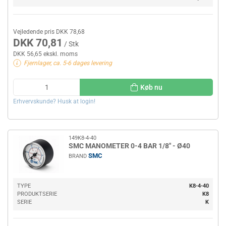
Vejledende pris DKK 78,68
DKK 70,81
/ Stk
DKK 56,65 ekskl. moms
Fjernlager, ca. 5-6 dages levering
Køb nu
Erhvervskunde? Husk at login!
149K8-4-40
SMC MANOMETER 0-4 BAR 1/8" - Ø40
SMC
BRAND
TYPE
K8-4-40
PRODUKTSERIE
K8
SERIE
K