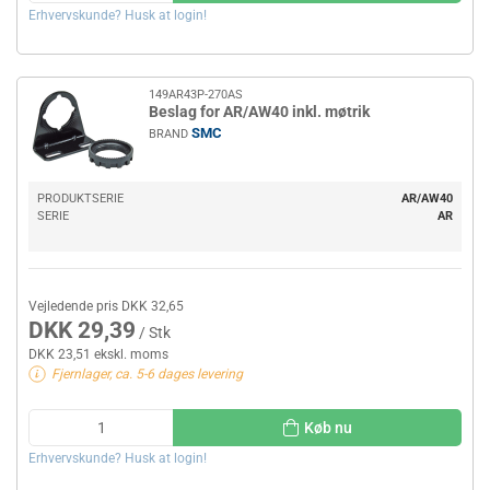
Erhvervskunde? Husk at login!
149AR43P-270AS
Beslag for AR/AW40 inkl. møtrik
SMC
BRAND
PRODUKTSERIE
AR/AW40
SERIE
AR
Vejledende pris DKK 32,65
DKK 29,39
/ Stk
DKK 23,51 ekskl. moms
Fjernlager, ca. 5-6 dages levering
Køb nu
Erhvervskunde? Husk at login!