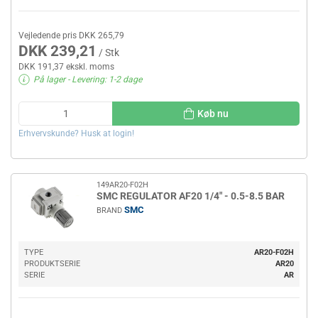
Vejledende pris DKK 265,79
DKK 239,21
/ Stk
DKK 191,37 ekskl. moms
På lager
- Levering: 1-2 dage
Køb nu
Erhvervskunde? Husk at login!
149AR20-F02H
SMC REGULATOR AF20 1/4" - 0.5-8.5 BAR
SMC
BRAND
TYPE
AR20-F02H
PRODUKTSERIE
AR20
SERIE
AR