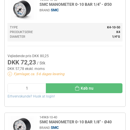
SMC MANOMETER 0-10 BAR 1/4" - Ø50
SMC
BRAND
TYPE
K4-10-50
PRODUKTSERIE
K4
DIAMETER
1/4"G
Vejledende pris DKK 80,25
DKK 72,23
/ Stk
DKK 57,78 ekskl. moms
Fjernlager, ca. 5-6 dages levering
Køb nu
Erhvervskunde? Husk at login!
149K8-10-40
SMC MANOMETER 0-10 BAR 1/8" - Ø40
SMC
BRAND