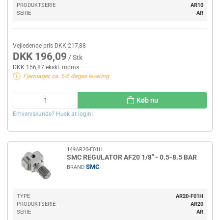
PRODUKTSERIE
AR10
SERIE
AR
Vejledende pris DKK 217,88
DKK 196,09
/ Stk
DKK 156,87 ekskl. moms
Fjernlager, ca. 5-6 dages levering
Køb nu
Erhvervskunde? Husk at login!
149AR20-F01H
SMC REGULATOR AF20 1/8" - 0.5-8.5 BAR
SMC
BRAND
TYPE
AR20-F01H
PRODUKTSERIE
AR20
SERIE
AR