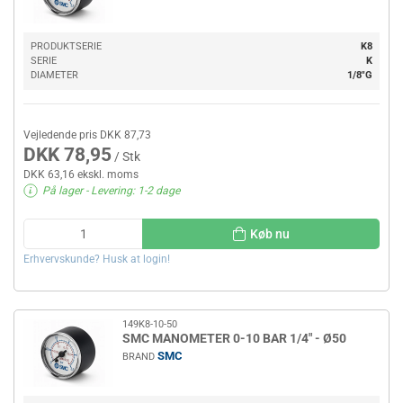
PRODUKTSERIE
K8
SERIE
K
DIAMETER
1/8"G
Vejledende pris DKK 87,73
DKK 78,95
/ Stk
DKK 63,16 ekskl. moms
På lager
- Levering: 1-2 dage
Køb nu
Erhvervskunde? Husk at login!
149K8-10-50
SMC MANOMETER 0-10 BAR 1/4" - Ø50
SMC
BRAND