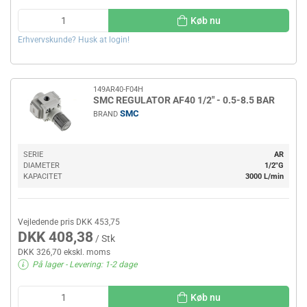
Køb nu
Erhvervskunde? Husk at login!
149AR40-F04H
SMC REGULATOR AF40 1/2" - 0.5-8.5 BAR
SMC
BRAND
SERIE
AR
DIAMETER
1/2"G
KAPACITET
3000 L/min
Vejledende pris DKK 453,75
DKK 408,38
/ Stk
DKK 326,70 ekskl. moms
På lager
- Levering: 1-2 dage
Køb nu