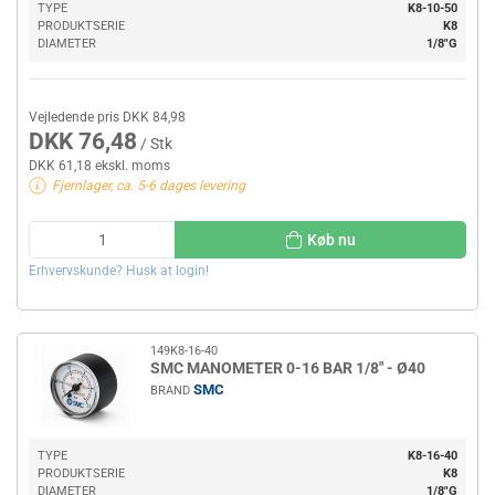
TYPE
K8-10-50
PRODUKTSERIE
K8
DIAMETER
1/8"G
Vejledende pris DKK 84,98
DKK 76,48
/ Stk
DKK 61,18 ekskl. moms
Fjernlager, ca. 5-6 dages levering
Køb nu
Erhvervskunde? Husk at login!
149K8-16-40
SMC MANOMETER 0-16 BAR 1/8" - Ø40
SMC
BRAND
TYPE
K8-16-40
PRODUKTSERIE
K8
DIAMETER
1/8"G