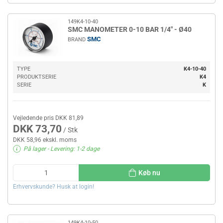
149K4-10-40
SMC MANOMETER 0-10 BAR 1/4" - Ø40
SMC
BRAND
TYPE
K4-10-40
PRODUKTSERIE
K4
SERIE
K
Vejledende pris DKK 81,89
DKK 73,70
/ Stk
DKK 58,96 ekskl. moms
På lager
- Levering: 1-2 dage
Køb nu
Erhvervskunde? Husk at login!
149K4-10-50