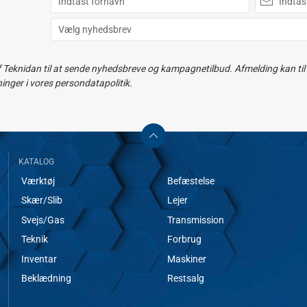
f Teknidan til at sende nyhedsbreve og kampagnetilbud. Afmelding kan til e
ger i vores persondatapolitik.
KATALOG
Værktøj
Befæstelse
Skær/Slib
Lejer
Svejs/Gas
Transmission
Teknik
Forbrug
Inventar
Maskiner
Beklædning
Restsalg