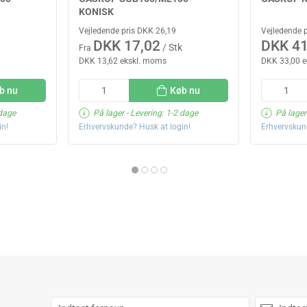
KONISK
Vejledende pris DKK 26,19
Vejledende 
DKK 17,02
DKK 41
/ Stk
Fra
DKK 13,62 ekskl. moms
DKK 33,00 
b nu
Køb nu
 dage
På lager
- Levering: 1-2 dage
På lager
in!
Erhvervskunde? Husk at login!
Erhvervskun