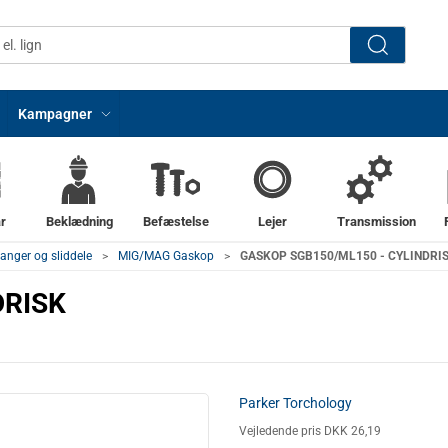
Kampagner
r
Beklædning
Befæstelse
Lejer
Transmission
nger og sliddele
MIG/MAG Gaskop
GASKOP SGB150/ML150 - CYLINDRI
DRISK
Parker Torchology
Vejledende pris DKK 26,19