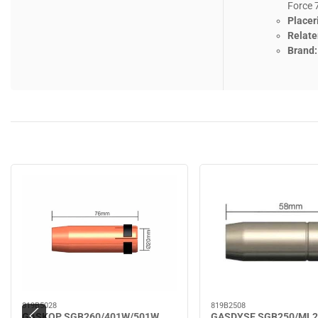
Force 
Placer
Relate
Brand:
819B5028
819B2508
GASKOP SGB260/401W/501W
GASDYSE SGB250/ML2