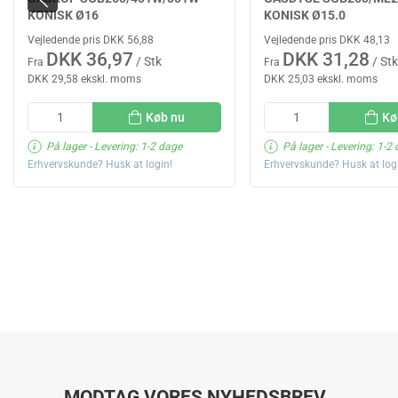
KONISK Ø16
KONISK Ø15.0
Vejledende pris DKK 56,88
Vejledende pris DKK 48,13
DKK 36,97
DKK 31,28
/ Stk
/ Stk
Fra
Fra
DKK 29,58 ekskl. moms
DKK 25,03 ekskl. moms
Køb nu
Kø
På lager
- Levering: 1-2 dage
På lager
- Levering: 1-2
Erhvervskunde? Husk at login!
Erhvervskunde? Husk at log
MODTAG VORES NYHEDSBREV