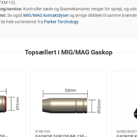
7XM-15).
ing/service:
Kontroller sæde og låsemekanisme; rengør for sprøjt, og udski
ret:
Se også
MIG/MAG kontaktdyser
og øvrige sliddele til samme brænder
Se hele sortimentet fra
Parker Torchology
.
Topsællert i MIG/MAG Gaskop
819B1530
8208024030
50 -
GASKOP SGB150/ML150 -
GASKOP K