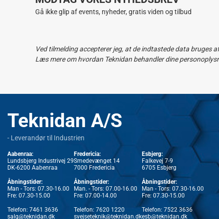
Gå ikke glip af events, nyheder, gratis viden og tilbud
Ved tilmelding accepterer jeg, at de indtastede data bruges a
Læs mere om hvordan Teknidan behandler dine personoplysnin
Teknidan A/S
- Leverandør til Industrien
Aabenraa:
Fredericia:
Esbjerg:
Lundsbjerg Industrivej 29
Smedevænget 14
Falkevej 7-9
DK-6200 Aabenraa
7000 Fredericia
6705 Esbjerg
Åbningstider:
Åbningstider:
Åbningstider:
Man - Tors: 07.30-16.00
Man. - Tors: 07.00-16.00
Man - Tors: 07.30-16.00
Fre: 07.30-15.00
Fre: 07.00-14.00
Fre: 07.30-15.00
Telefon:
7461 3636
Telefon:
7620 1220
Telefon:
7522 3636
salg@teknidan.dk
svejseteknik@teknidan.dk
esb@teknidan.dk