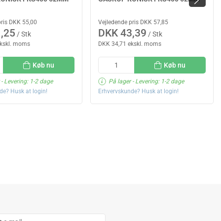
pris DKK 55,00
Vejledende pris DKK 57,85
,25
DKK 43,39
/ Stk
/ Stk
ekskl. moms
DKK 34,71 ekskl. moms
Køb nu
Køb nu
- Levering: 1-2 dage
På lager
- Levering: 1-2 dage
de? Husk at login!
Erhvervskunde? Husk at login!