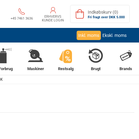
Indkøbskurv (0)
ERHVERVS
Fri fragt over DKK 5.000
+45 7461 3636
KUNDE LOGIN
Inkl. moms
Ekskl. moms
%
Forbrug
Maskiner
Restsalg
Brugt
Brands
SK