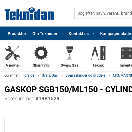
Produkter
Om Teknidan
Kontakt os
Kampagneblade
Værktøj
Skær/Slib
Svejs/Gas
Teknik
Inventa
Du er her:
Forside
Svejs/Gas
Svejseslanger og sliddele
MIG/MAG Sla
GASKOP SGB150/ML150 - CYLIN
Varenummer:
819B1529