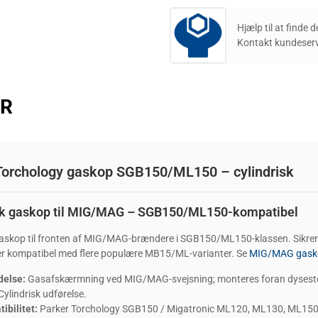
Hjælp til at finde 
Kontakt kundeserv
ER
Torchology gaskop SGB150/ML150 – cylindrisk
sk gaskop til MIG/MAG – SGB150/ML150-kompatibel
gaskop til fronten af MIG/MAG-brændere i SGB150/ML150-klassen. Sikrer
 er kompatibel med flere populære MB15/ML-varianter. Se
MIG/MAG gask
delse:
Gasafskærmning ved MIG/MAG-svejsning; monteres foran dysesto
Cylindrisk udførelse.
ibilitet:
Parker Torchology SGB150 / Migatronic ML120, ML130, ML150,