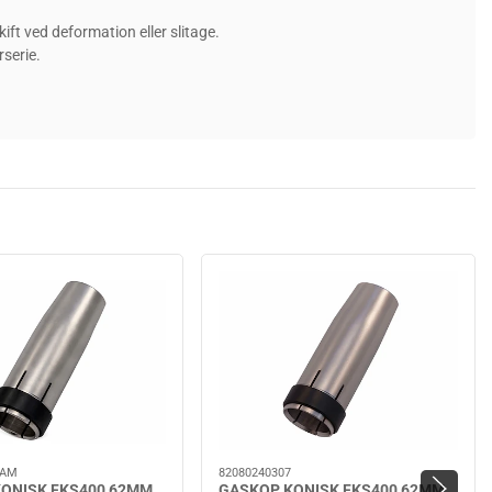
ft ved deformation eller slitage.
serie.
7AM
82080240307
ONISK FKS400 62MM
GASKOP KONISK FKS400 62MM