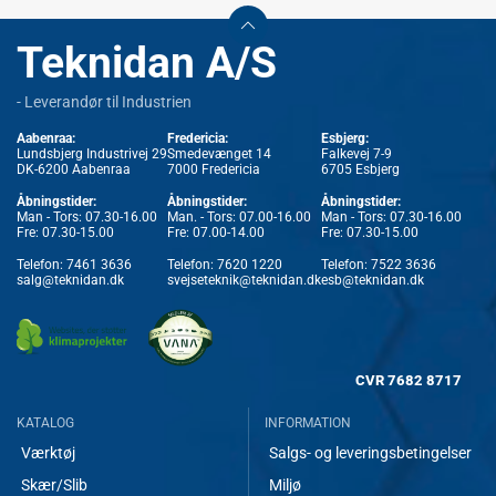
Teknidan A/S
- Leverandør til Industrien
Aabenraa:
Fredericia:
Esbjerg:
Lundsbjerg Industrivej 29
Smedevænget 14
Falkevej 7-9
DK-6200 Aabenraa
7000 Fredericia
6705 Esbjerg
Åbningstider:
Åbningstider:
Åbningstider:
Man - Tors: 07.30-16.00
Man. - Tors: 07.00-16.00
Man - Tors: 07.30-16.00
Fre: 07.30-15.00
Fre: 07.00-14.00
Fre: 07.30-15.00
Telefon:
7461 3636
Telefon:
7620 1220
Telefon:
7522 3636
salg@teknidan.dk
svejseteknik@teknidan.dk
esb@teknidan.dk
CVR
7682 8717
KATALOG
INFORMATION
Værktøj
Salgs- og leveringsbetingelser
Skær/Slib
Miljø