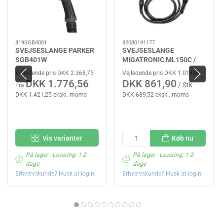
819SGB4001
82080191177
SVEJSESLANGE PARKER
SVEJSESLANGE
SGB401W
MIGATRONIC ML150C /
XR - 3 MTR
Vejledende pris DKK 2.368,75
Vejledende pris DKK 1.014,00
DKK 1.776,56
DKK 861,90
/ Stk
Fra
DKK 1.421,25 ekskl. moms
DKK 689,52 ekskl. moms
Vis varianter
Køb nu
På lager
- Levering: 1-2
På lager
- Levering: 1-2
dage
dage
Erhvervskunde? Husk at login!
Erhvervskunde? Husk at login!