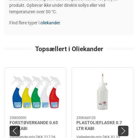
produkt. Opbevar ikke under direkte sollys eller ved
temperaturen over 50 °C.
Find flere typer i
oliekander
.
Topsællert i Oliekander
230650000
230KA60123
FORSTØVERKANDE 0.65
PLASTOLIEFLASKE 0.7
LTR KABI
LTR KABI
Vejledende pris DKK 217,26
Vejledende pris DKK 81,39