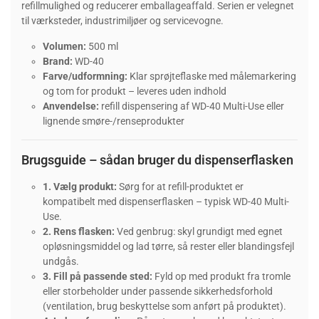
refillmulighed og reducerer emballageaffald. Serien er velegnet
til værksteder, industrimiljøer og servicevogne.
Volumen:
500 ml
Brand:
WD-40
Farve/udformning:
Klar sprøjteflaske med målemarkering
og tom for produkt – leveres uden indhold
Anvendelse:
refill dispensering af WD-40 Multi-Use eller
lignende smøre-/renseprodukter
Brugsguide – sådan bruger du dispenserflasken
1. Vælg produkt:
Sørg for at refill-produktet er
kompatibelt med dispenserflasken – typisk WD-40 Multi-
Use.
2. Rens flasken:
Ved genbrug: skyl grundigt med egnet
opløsningsmiddel og lad tørre, så rester eller blandingsfejl
undgås.
3. Fill på passende sted:
Fyld op med produkt fra tromle
eller storbeholder under passende sikkerhedsforhold
(ventilation, brug beskyttelse som anført på produktet).