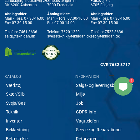
Lundsbjerg Industrivej 29
Smedevænget 14
Falkevej 7-9
DK-6200 Aabenraa
7000 Fredericia
6705 Esbjerg
Åbningstider:
Åbningstider:
Åbningstider:
Man - Tors: 07.30-16.00
Man. - Tors: 07.00-16.00
Man - Tors: 07.30-16.00
Fre: 07.30-15.00
Fre: 07.00-14.00
Fre: 07.30-15.00
Telefon:
7461 3636
Telefon:
7620 1220
Telefon:
7522 3636
salg@teknidan.dk
svejseteknik@teknidan.dk
esb@teknidan.dk
CVR
7682 8717
KATALOG
INFORMATION
1
Værktøj
Salgs- og leveringsbetingelser
Skær/Slib
Miljø
Svejs/Gas
Job
Teknik
GDPR-info
Inventar
Vagttelefon
Beklædning
Service og Reparationer
Befæstelse
Returvarer