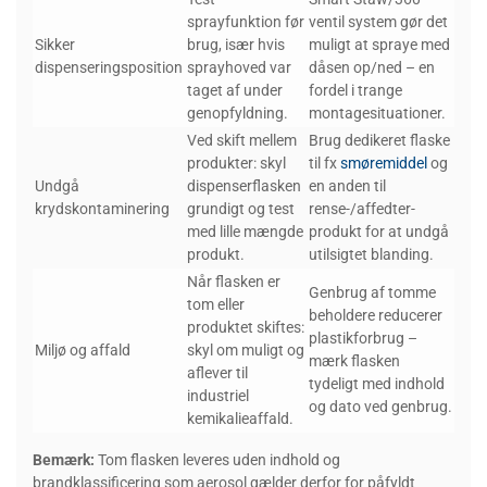
sprayfunktion før
ventil system gør det
Sikker
brug, især hvis
muligt at spraye med
dispenseringsposition
sprayhoved var
dåsen op/ned – en
taget af under
fordel i trange
genopfyldning.
montagesituationer.
Ved skift mellem
Brug dedikeret flaske
produkter: skyl
til fx
smøremiddel
og
Undgå
dispenserflasken
en anden til
krydskontaminering
grundigt og test
rense-/affedter-
med lille mængde
produkt for at undgå
produkt.
utilsigtet blanding.
Når flasken er
Genbrug af tomme
tom eller
beholdere reducerer
produktet skiftes:
plastikforbrug –
Miljø og affald
skyl om muligt og
mærk flasken
aflever til
tydeligt med indhold
industriel
og dato ved genbrug.
kemikalieaffald.
Bemærk:
Tom flasken leveres uden indhold og
brandklassificering som aerosol gælder derfor for påfyldt