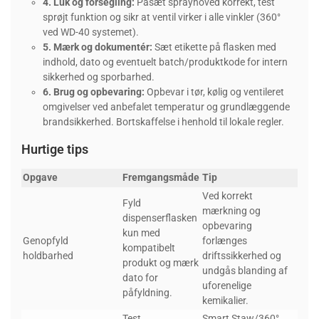
4. Luk og forsegling:
Påsæt sprayhoved korrekt, test
sprøjt funktion og sikr at ventil virker i alle vinkler (360°
ved WD-40 systemet).
5. Mærk og dokumentér:
Sæt etikette på flasken med
indhold, dato og eventuelt batch/produktkode for intern
sikkerhed og sporbarhed.
6. Brug og opbevaring:
Opbevar i tør, kølig og ventileret
omgivelser ved anbefalet temperatur og grundlæggende
brandsikkerhed. Bortskaffelse i henhold til lokale regler.
Hurtige tips
Opgave
Fremgangsmåde
Tip
Ved korrekt
Fyld
mærkning og
dispenserflasken
opbevaring
kun med
Genopfyld
forlænges
kompatibelt
holdbarhed
driftssikkerhed og
produkt og mærk
undgås blanding af
dato for
uforenelige
påfyldning.
kemikalier.
Test
Smart Staw/360°