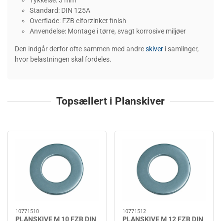
Tykkelse: 3 mm
Standard: DIN 125A
Overflade: FZB elforzinket finish
Anvendelse: Montage i tørre, svagt korrosive miljøer
Den indgår derfor ofte sammen med andre
skiver
i samlinger,
hvor belastningen skal fordeles.
Topsællert i Planskiver
10771510
10771512
PLANSKIVE M 10 FZB DIN
PLANSKIVE M 12 FZB DIN