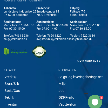
- Leverandør til Industrien
Aabenraa:
Fredericia:
Esbjerg:
Lundsbjerg Industrivej 29
Smedevænget 14
Falkevej 7-9
DK-6200 Aabenraa
7000 Fredericia
6705 Esbjerg
Åbningstider:
Åbningstider:
Åbningstider:
Man - Tors: 07.30-16.00
Man. - Tors: 07.00-16.00
Man - Tors: 07.30-16.00
Fre: 07.30-15.00
Fre: 07.00-14.00
Fre: 07.30-15.00
Telefon:
7461 3636
Telefon:
7620 1220
Telefon:
7522 3636
salg@teknidan.dk
svejseteknik@teknidan.dk
esb@teknidan.dk
CVR
7682 8717
KATALOG
INFORMATION
Værktøj
Salgs- og leveringsbetingelser
Skær/Slib
Miljø
Svejs/Gas
Job
Teknik
GDPR-info
1
Inventar
Vagttelefon