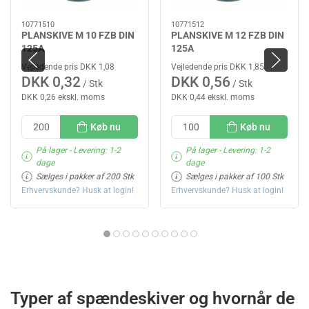
10771510
10771512
PLANSKIVE M 10 FZB DIN
PLANSKIVE M 12 FZB DIN
125A
125A
Vejledende pris DKK 1,08
Vejledende pris DKK 1,85
DKK 0,32
DKK 0,56
/ Stk
/ Stk
DKK 0,26 ekskl. moms
DKK 0,44 ekskl. moms
Køb nu
Køb nu
På lager
- Levering: 1-2
På lager
- Levering: 1-2
dage
dage
Sælges i pakker af 200 Stk
Sælges i pakker af 100 Stk
Erhvervskunde? Husk at login!
Erhvervskunde? Husk at login!
Typer af spændeskiver og hvornår de