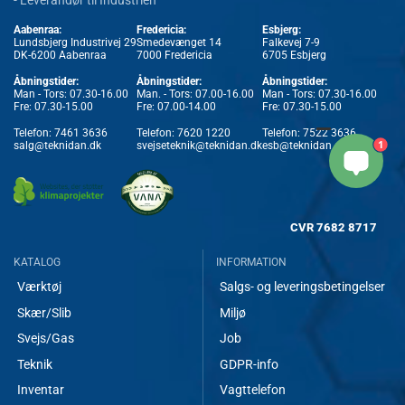
Aabenraa:
Fredericia:
Esbjerg:
Lundsbjerg Industrivej 29
Smedevænget 14
Falkevej 7-9
DK-6200 Aabenraa
7000 Fredericia
6705 Esbjerg
Åbningstider:
Åbningstider:
Åbningstider:
Man - Tors: 07.30-16.00
Man. - Tors: 07.00-16.00
Man - Tors: 07.30-16.00
Fre: 07.30-15.00
Fre: 07.00-14.00
Fre: 07.30-15.00
Telefon:
7461 3636
Telefon:
7620 1220
Telefon:
7522 3636
1
salg@teknidan.dk
svejseteknik@teknidan.dk
esb@teknidan.dk
CVR
7682 8717
KATALOG
INFORMATION
Værktøj
Salgs- og leveringsbetingelser
Skær/Slib
Miljø
Svejs/Gas
Job
Teknik
GDPR-info
Inventar
Vagttelefon