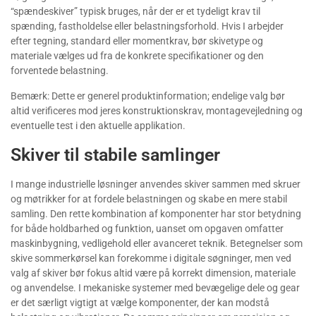
“spændeskiver” typisk bruges, når der er et tydeligt krav til
spænding, fastholdelse eller belastningsforhold. Hvis I arbejder
efter tegning, standard eller momentkrav, bør skivetype og
materiale vælges ud fra de konkrete specifikationer og den
forventede belastning.
Bemærk: Dette er generel produktinformation; endelige valg bør
altid verificeres mod jeres konstruktionskrav, montagevejledning og
eventuelle test i den aktuelle applikation.
Skiver til stabile samlinger
I mange industrielle løsninger anvendes skiver sammen med skruer
og møtrikker for at fordele belastningen og skabe en mere stabil
samling. Den rette kombination af komponenter har stor betydning
for både holdbarhed og funktion, uanset om opgaven omfatter
maskinbygning, vedligehold eller avanceret teknik. Betegnelser som
skive sommerkørsel kan forekomme i digitale søgninger, men ved
valg af skiver bør fokus altid være på korrekt dimension, materiale
og anvendelse. I mekaniske systemer med bevægelige dele og gear
er det særligt vigtigt at vælge komponenter, der kan modstå