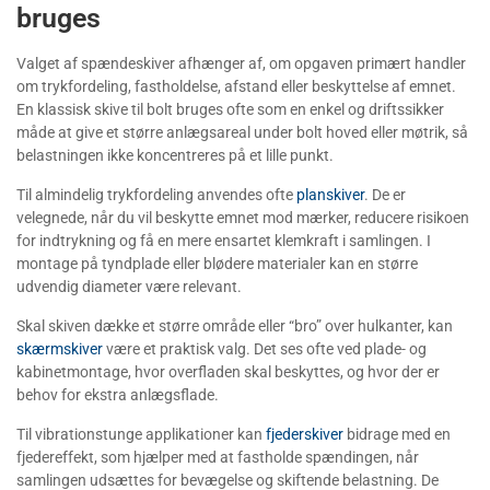
bruges
Valget af spændeskiver afhænger af, om opgaven primært handler
om trykfordeling, fastholdelse, afstand eller beskyttelse af emnet.
En klassisk skive til bolt bruges ofte som en enkel og driftssikker
måde at give et større anlægsareal under bolt hoved eller møtrik, så
belastningen ikke koncentreres på et lille punkt.
Til almindelig trykfordeling anvendes ofte
planskiver
. De er
velegnede, når du vil beskytte emnet mod mærker, reducere risikoen
for indtrykning og få en mere ensartet klemkraft i samlingen. I
montage på tyndplade eller blødere materialer kan en større
udvendig diameter være relevant.
Skal skiven dække et større område eller “bro” over hulkanter, kan
skærmskiver
være et praktisk valg. Det ses ofte ved plade- og
kabinetmontage, hvor overfladen skal beskyttes, og hvor der er
behov for ekstra anlægsflade.
Til vibrationstunge applikationer kan
fjederskiver
bidrage med en
fjedereffekt, som hjælper med at fastholde spændingen, når
samlingen udsættes for bevægelse og skiftende belastning. De