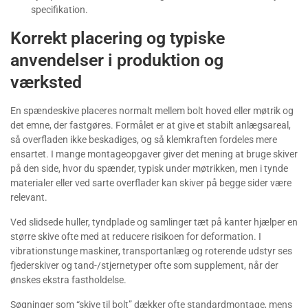
specifikation.
Korrekt placering og typiske
anvendelser i produktion og
værksted
En spændeskive placeres normalt mellem bolt hoved eller møtrik og
det emne, der fastgøres. Formålet er at give et stabilt anlægsareal,
så overfladen ikke beskadiges, og så klemkraften fordeles mere
ensartet. I mange montageopgaver giver det mening at bruge skiver
på den side, hvor du spænder, typisk under møtrikken, men i tynde
materialer eller ved sarte overflader kan skiver på begge sider være
relevant.
Ved slidsede huller, tyndplade og samlinger tæt på kanter hjælper en
større skive ofte med at reducere risikoen for deformation. I
vibrationstunge maskiner, transportanlæg og roterende udstyr ses
fjederskiver og tand-/stjernetyper ofte som supplement, når der
ønskes ekstra fastholdelse.
Søgninger som “skive til bolt” dækker ofte standardmontage, mens