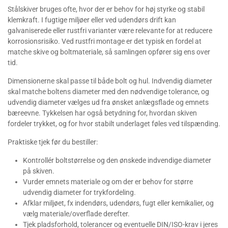
Stålskiver bruges ofte, hvor der er behov for høj styrke og stabil
klemkraft. I fugtige miljøer eller ved udendørs drift kan
galvaniserede eller rustfri varianter være relevante for at reducere
korrosionsrisiko. Ved rustfri montage er det typisk en fordel at
matche skive og boltmateriale, så samlingen opfører sig ens over
tid.
Dimensionerne skal passe til både bolt og hul. Indvendig diameter
skal matche boltens diameter med den nødvendige tolerance, og
udvendig diameter vælges ud fra ønsket anlægsflade og emnets
bæreevne. Tykkelsen har også betydning for, hvordan skiven
fordeler trykket, og for hvor stabilt underlaget føles ved tilspænding.
Praktiske tjek før du bestiller:
Kontrollér boltstørrelse og den ønskede indvendige diameter
på skiven.
Vurder emnets materiale og om der er behov for større
udvendig diameter for trykfordeling.
Afklar miljøet, fx indendørs, udendørs, fugt eller kemikalier, og
vælg materiale/overflade derefter.
Tjek pladsforhold, tolerancer og eventuelle DIN/ISO-krav i jeres