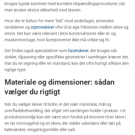
bruges typisk sammen med korrekte tilspændingsprocedurer, når
man ønsker ekstra sikkerhed mod løsnen.
Hvor der er behov for mere “bid” mod underlaget, anvendes
tandskiver og
stjerneskiver
ofte til at øge friktionen mellem skive og
emne. Det kan være relevant i lette konstruktioner eller el- og
maskinmontage, hvor komponenter ikke må vrikke sig fri.
Der findes også specialskiver som
facetskiver
, der bruges når
vinkler, tilpasning eller specifikke geometrier i samlingen kræver det.
Har du en tegning eller en standard, kan det ofte hurtigt afklare den
rigtige type.
Materiale og dimensioner: sådan
vælger du rigtigt
Når du vælger skiver til bolte, er det især materiale, mål og
overfladebehandling, der afgør om samlingen holder i praksis. I et
produktionsmiljø kan der være stor forskel på kravene til en skive i
en tør montagehal og en skive, der sidder udendørs eller tæt på
kølevæsker, rengøringsmidler eller salt.