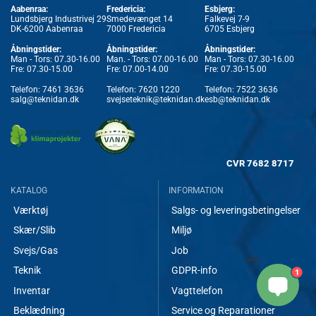
Aabenraa:
Fredericia:
Esbjerg:
Lundsbjerg Industrivej 29
Smedevænget 14
Falkevej 7-9
DK-6200 Aabenraa
7000 Fredericia
6705 Esbjerg
Åbningstider:
Åbningstider:
Åbningstider:
Man - Tors: 07.30-16.00
Man. - Tors: 07.00-16.00
Man - Tors: 07.30-16.00
Fre: 07.30-15.00
Fre: 07.00-14.00
Fre: 07.30-15.00
Telefon:
7461 3636
Telefon:
7620 1220
Telefon:
7522 3636
salg@teknidan.dk
svejseteknik@teknidan.dk
esb@teknidan.dk
CVR
7682 8717
KATALOG
INFORMATION
Værktøj
Salgs- og leveringsbetingelser
Skær/Slib
Miljø
Svejs/Gas
Job
Teknik
GDPR-info
1
Inventar
Vagttelefon
Beklædning
Service og Reparationer