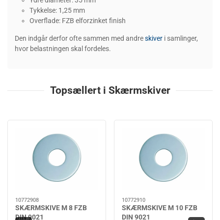
Ydre diameter: 35 mm
Tykkelse: 1,25 mm
Overflade: FZB elforzinket finish
Den indgår derfor ofte sammen med andre
skiver
i samlinger,
hvor belastningen skal fordeles.
Topsællert i Skærmskiver
10772908
10772910
SKÆRMSKIVE M 8 FZB
SKÆRMSKIVE M 10 FZB
DIN 9021
DIN 9021