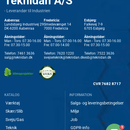
Teknidan A/S
- Leverandør til Industrien
Aabenraa:
Fredericia:
Esbjerg:
Lundsbjerg Industrivej 29
Smedevænget 14
Falkevej 7-9
DK-6200 Aabenraa
7000 Fredericia
6705 Esbjerg
Åbningstider:
Åbningstider:
Åbningstider:
Man - Tors: 07.30-16.00
Man. - Tors: 07.00-16.00
Man - Tors: 07.30-16.00
Fre: 07.30-15.00
Fre: 07.00-14.00
Fre: 07.30-15.00
Telefon:
7461 3636
Telefon:
7620 1220
Telefon:
7522 3636
salg@teknidan.dk
svejseteknik@teknidan.dk
esb@teknidan.dk
CVR
7682 8717
KATALOG
INFORMATION
Værktøj
Salgs- og leveringsbetingelser
Skær/Slib
Miljø
Svejs/Gas
Job
1
Teknik
GDPR-info