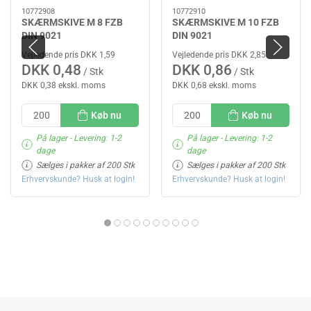
10772908
10772910
SKÆRMSKIVE M 8 FZB
SKÆRMSKIVE M 10 FZB
DIN 9021
DIN 9021
Vejledende pris DKK 1,59
Vejledende pris DKK 2,85
DKK 0,48
DKK 0,86
/ Stk
/ Stk
DKK 0,38 ekskl. moms
DKK 0,68 ekskl. moms
Køb nu
Køb nu
På lager
- Levering: 1-2
På lager
- Levering: 1-2
dage
dage
Sælges i pakker af 200 Stk
Sælges i pakker af 200 Stk
Erhvervskunde? Husk at login!
Erhvervskunde? Husk at login!