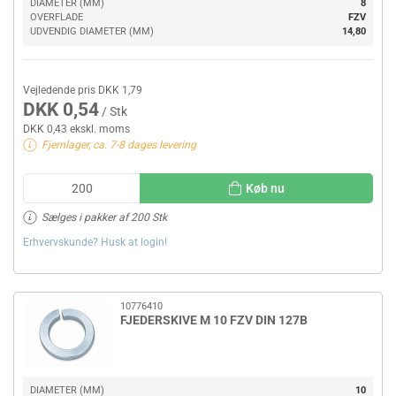
DIAMETER (MM)
8
OVERFLADE
FZV
UDVENDIG DIAMETER (MM)
14,80
Vejledende pris DKK 1,79
DKK 0,54
/ Stk
DKK 0,43 ekskl. moms
Fjernlager, ca. 7-8 dages levering
Køb nu
Sælges i pakker af 200 Stk
Erhvervskunde? Husk at login!
10776410
FJEDERSKIVE M 10 FZV DIN 127B
DIAMETER (MM)
10