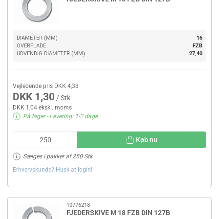
DIAMETER (MM)
16
OVERFLADE
FZB
UDVENDIG DIAMETER (MM)
27,40
Vejledende pris DKK 4,33
DKK 1,30
/ Stk
DKK 1,04 ekskl. moms
På lager
- Levering: 1-2 dage
Køb nu
Sælges i pakker af 250 Stk
Erhvervskunde? Husk at login!
10776218
FJEDERSKIVE M 18 FZB DIN 127B