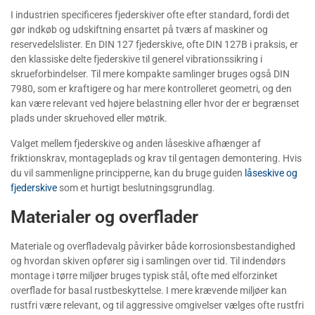
I industrien specificeres fjederskiver ofte efter standard, fordi det
gør indkøb og udskiftning ensartet på tværs af maskiner og
reservedelslister. En DIN 127 fjederskive, ofte DIN 127B i praksis, er
den klassiske delte fjederskive til generel vibrationssikring i
skrueforbindelser. Til mere kompakte samlinger bruges også DIN
7980, som er kraftigere og har mere kontrolleret geometri, og den
kan være relevant ved højere belastning eller hvor der er begrænset
plads under skruehoved eller møtrik.
Valget mellem fjederskive og anden låseskive afhænger af
friktionskrav, montageplads og krav til gentagen demontering. Hvis
du vil sammenligne principperne, kan du bruge guiden
låseskive og
fjederskive
som et hurtigt beslutningsgrundlag.
Materialer og overflader
Materiale og overfladevalg påvirker både korrosionsbestandighed
og hvordan skiven opfører sig i samlingen over tid. Til indendørs
montage i tørre miljøer bruges typisk stål, ofte med elforzinket
overflade for basal rustbeskyttelse. I mere krævende miljøer kan
rustfri være relevant, og til aggressive omgivelser vælges ofte rustfri