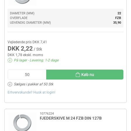
DIAMETER (MM)
22
OVERFLADE
FZB
UDVENDIG DIAMETER (MM)
35,90
Vejledende pris DKK 7,41
DKK 2,22
/ Stk
DKK 1,78 ekskl. moms
På lager
- Levering: 1-2 dage
Køb nu
Sælges i pakker af 50 Stk
Erhvervskunde? Husk at login!
10776224
FJEDERSKIVE M 24 FZB DIN 127B