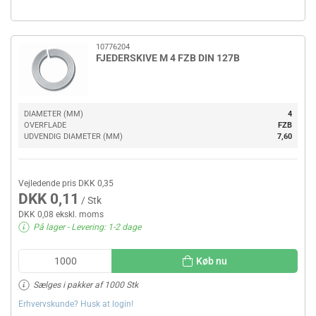
10776204
FJEDERSKIVE M 4 FZB DIN 127B
DIAMETER (MM)
4
OVERFLADE
FZB
UDVENDIG DIAMETER (MM)
7,60
Vejledende pris DKK 0,35
DKK 0,11
/ Stk
DKK 0,08 ekskl. moms
På lager
- Levering: 1-2 dage
Køb nu
Sælges i pakker af 1000 Stk
Erhvervskunde? Husk at login!