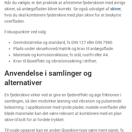
Når du vælger, er det praktisk at afstemme fjederskiven med øvrige
skiver, så anlægsfladen bliver korrekt. Se også udvalget af
skiver
,
hvis du skal kombinere fjederskive med plan skive for at beskytte
overfladen.
Fokuspunkter ved valg:
Gevindstørrelse og standard, fx DIN 127 eller DIN 7980.
Plads under skruehoved/møtrik og krav til anlægsflade.
Materiale og korrosionsklasse, fx stål, rustfri eller A4.
Krav til låseeffekt og vibrationssikring i driften.
Anvendelse i samlinger og
alternativer
En fjederskive virker ved at give en fjedereffekt og øge friktionen i
samlingen, så den modvirker løsning ved vibration og pulserende
belastning. I applikationer med tynde plader, malede overflader eller
bløde materialer kan det være relevant at kombinere med en plan
skive til bolt for at fordele trykket.
Til nogle opgaver kan en anden låseskive-type være mere egnet, fx