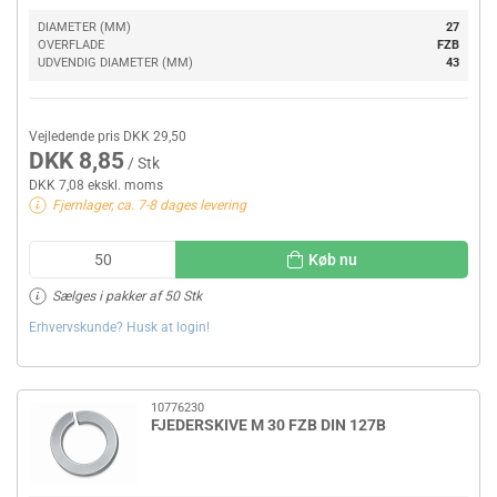
DIAMETER (MM)
27
OVERFLADE
FZB
UDVENDIG DIAMETER (MM)
43
Vejledende pris DKK 29,50
DKK 8,85
/ Stk
DKK 7,08 ekskl. moms
Fjernlager, ca. 7-8 dages levering
Køb nu
Sælges i pakker af 50 Stk
Erhvervskunde? Husk at login!
10776230
FJEDERSKIVE M 30 FZB DIN 127B