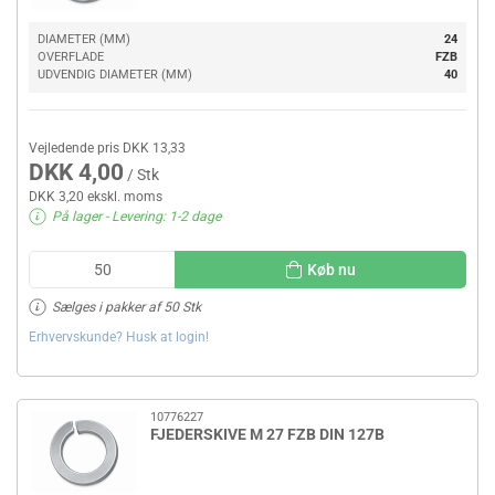
DIAMETER (MM)
24
OVERFLADE
FZB
UDVENDIG DIAMETER (MM)
40
Vejledende pris DKK 13,33
DKK 4,00
/ Stk
DKK 3,20 ekskl. moms
På lager
- Levering: 1-2 dage
Køb nu
Sælges i pakker af 50 Stk
Erhvervskunde? Husk at login!
10776227
FJEDERSKIVE M 27 FZB DIN 127B