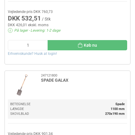
Vejledende pris DKK 760,73
DKK 532,51
/ Stk
DKK 426,01 ekskl. moms
På lager
- Levering: 1-2 dage
Køb nu
Erhvervskunde? Husk at login!
247121800
SPADE GALAX
BETEGNELSE
Spade
LÆNGDE
1100 mm
SKOVLBLAD
270x190 mm
Vejledende pris DKK 901,34