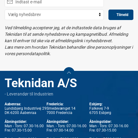
Tilmeld
Ved tilmelding accepterer jeg, at de indtastede data bruges af
Teknidan til at sende nyhedsbreve og kampagnetilbud. Afmelding
kan til enhver tid ske via et afmeldingslink i nyhedsbrevet.
Læs mere om hvordan Teknidan behandler dine personoplysninger i
vores persondatapolitik.
Teknidan A/S
- Leverandør til Industrien
Aabenraa:
Fredericia:
Esbjerg:
Lundsbjerg Industrivej 29
Smedevænget 14
Falkevej 7-9
DK-6200 Aabenraa
7000 Fredericia
6705 Esbjerg
Åbningstider:
Åbningstider:
Åbningstider:
Man - Tors: 07.30-16.00
Man. - Tors: 07.00-16.00
Man - Tors: 07.30-16.00
Fre: 07.30-15.00
Fre: 07.00-14.00
Fre: 07.30-15.00