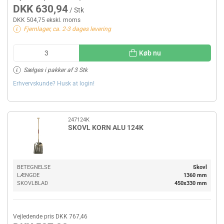
DKK 630,94
/ Stk
DKK 504,75 ekskl. moms
Fjernlager, ca. 2-3 dages levering
Køb nu
Sælges i pakker af 3 Stk
Erhvervskunde? Husk at login!
247124K
SKOVL KORN ALU 124K
BETEGNELSE
Skovl
LÆNGDE
1360 mm
SKOVLBLAD
450x330 mm
Vejledende pris DKK 767,46