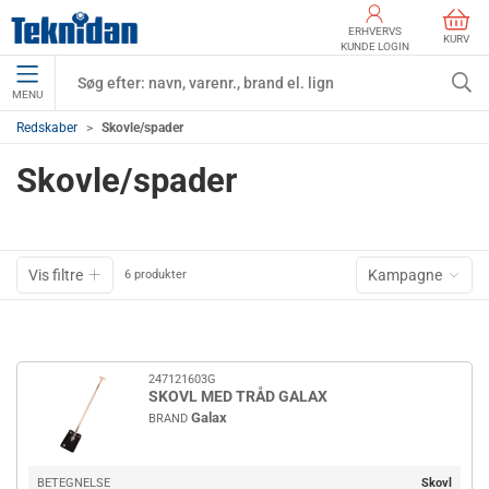
ERHVERVS
KURV
KUNDE LOGIN
MENU
Redskaber
Skovle/spader
Skovle/spader
Vis filtre
Kampagne
6 produkter
247121603G
SKOVL MED TRÅD GALAX
Galax
BRAND
BETEGNELSE
Skovl