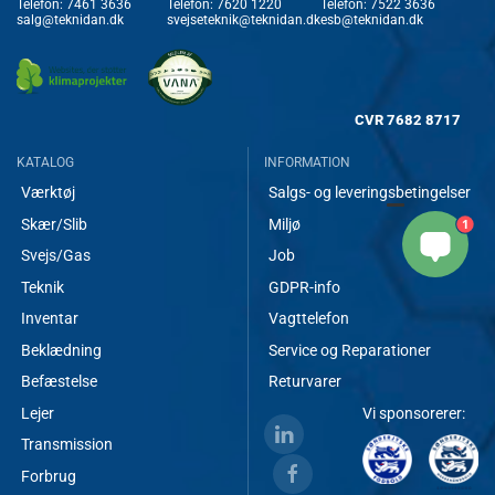
Telefon:
7461 3636
Telefon:
7620 1220
Telefon:
7522 3636
salg@teknidan.dk
svejseteknik@teknidan.dk
esb@teknidan.dk
CVR
7682 8717
KATALOG
INFORMATION
Værktøj
Salgs- og leveringsbetingelser
Skær/Slib
Miljø
1
Svejs/Gas
Job
Teknik
GDPR-info
Inventar
Vagttelefon
Beklædning
Service og Reparationer
Befæstelse
Returvarer
Lejer
Vi sponsorerer:
Transmission
Forbrug