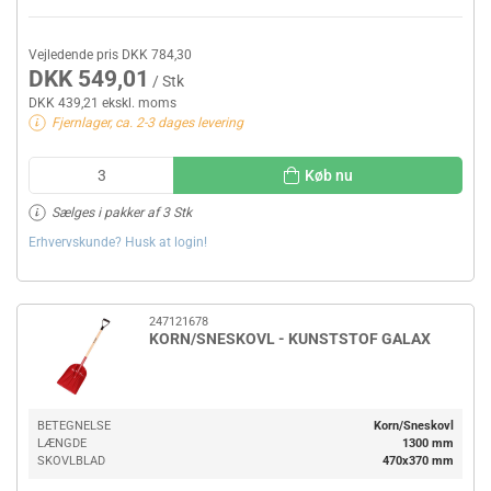
Vejledende pris DKK 784,30
DKK 549,01
/ Stk
DKK 439,21 ekskl. moms
Fjernlager, ca. 2-3 dages levering
Køb nu
Sælges i pakker af 3 Stk
Erhvervskunde? Husk at login!
247121678
KORN/SNESKOVL - KUNSTSTOF GALAX
BETEGNELSE
Korn/Sneskovl
LÆNGDE
1300 mm
SKOVLBLAD
470x370 mm