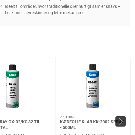
ør
Ideelt til områder, hvor traditionelle olier hurtigt samler snavs –
fx skinner, styreskinner og lette mekanismer.
29911845
AY GX-32/KC 32 TIL
KÆDEOLIE KLAR KK-2002 SPRAY
ETAL
- 500ML