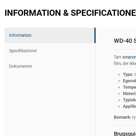
INFORMATION & SPECIFICATION
Information
WD-40 S
Specifikationer
Tørt
smørem
film, der ikk
Dokumenter
Type:
t
Egens
Tempe
Materi
Typisk
Applik
Bemærk:
ry
Brugsgui