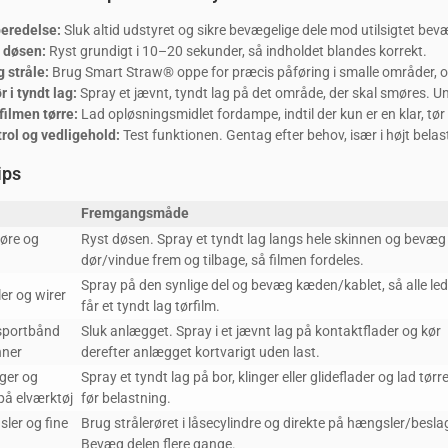
beredelse:
Sluk altid udstyret og sikre bevægelige dele mod utilsigtet be
t døsen:
Ryst grundigt i 10–20 sekunder, så indholdet blandes korrekt.
 stråle:
Brug Smart Straw® oppe for præcis påføring i smalle områder, o
r i tyndt lag:
Spray et jævnt, tyndt lag på det område, der skal smøres. 
filmen tørre:
Lad opløsningsmidlet fordampe, indtil der kun er en klar, tør
trol og vedligehold:
Test funktionen. Gentag efter behov, især i højt belas
ips
Fremgangsmåde
døre og
Ryst døsen. Spray et tyndt lag langs hele skinnen og bevæg
dør/vindue frem og tilbage, så filmen fordeles.
Spray på den synlige del og bevæg kæden/kablet, så alle led
er og wirer
får et tyndt lag tørfilm.
nsportbånd
Sluk anlægget. Spray i et jævnt lag på kontaktflader og kør
nner
derefter anlægget kortvarigt uden last.
nger og
Spray et tyndt lag på bor, klinger eller glideflader og lad tørr
 på elværktøj
før belastning.
ler og fine
Brug strålerøret i låsecylindre og direkte på hængsler/besla
Bevæg delen flere gange.