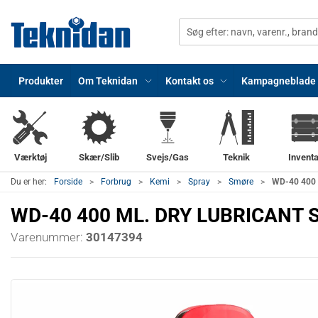
Produkter
Om Teknidan
Kontakt os
Kampagneblade
Værktøj
Skær/Slib
Svejs/Gas
Teknik
Inventa
Du er her:
Forside
Forbrug
Kemi
Spray
Smøre
WD-40 400
WD-40 400 ML. DRY LUBRICANT 
Varenummer:
30147394