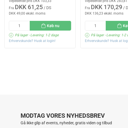
Vejledende pris DKK 103,33
Vejledende pris DKK 283,81
DKK 61,25
DKK 170,29
/ DS
/ 
Fra
Fra
DKK 49,00 ekskl. moms
DKK 136,23 ekskl. moms
Køb nu
Kø
På lager
- Levering: 1-2 dage
På lager
- Levering: 1-2
Erhvervskunde? Husk at login!
Erhvervskunde? Husk at log
MODTAG VORES NYHEDSBREV
Gå ikke glip af events, nyheder, gratis viden og tilbud