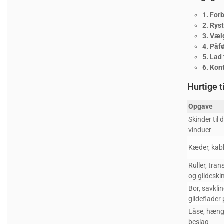
1. For
2. Rys
3. Vælg
4. Påfø
5. Lad 
6. Kon
Hurtige t
Opgave
Skinder til 
vinduer
Kæder, kabl
Ruller, tra
og glideski
Bor, savkli
glideflader
Låse, hængs
beslag