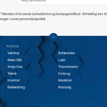
f Teknidan til at sende nyhedsbreve og kampagnetilbud. Afmelding kan til e
ger i vores persondatapolitik.
KATALOG
Værktøj
Befæstelse
Skær/Slib
Lejer
Svejs/Gas
Transmission
Teknik
Forbrug
Inventar
Maskiner
Beklædning
Restsalg