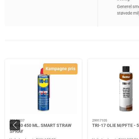
Generel smø
støvede mil
Kampagne pris
30146037
29917105
WD-40 450 ML. SMART STRAW
TRI-17 OLIE M/PFTE -
SPRAY