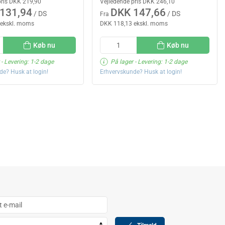
pris DKK 219,90
Vejledende pris DKK 246,10
131,94
DKK 147,66
/ DS
/ DS
Fra
 ekskl. moms
DKK 118,13 ekskl. moms
Køb nu
Køb nu
- Levering: 1-2 dage
På lager
- Levering: 1-2 dage
de? Husk at login!
Erhvervskunde? Husk at login!