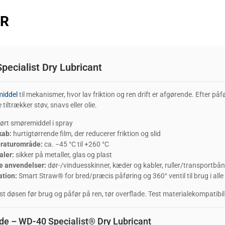
ER
pecialist Dry Lubricant
iddel
til mekanismer, hvor lav friktion og ren drift er afgørende. Efter på
e tiltrækker støv, snavs eller olie.
ørt smøremiddel i spray
kab:
hurtigtørrende film, der reducerer friktion og slid
raturområde:
ca. −45 °C til +260 °C
aler:
sikker på metaller, glas og plast
e anvendelser:
dør-/vinduesskinner, kæder og kabler, ruller/transportbånd
ation:
Smart Straw® for bred/præcis påføring og 360° ventil til brug i alle
st døsen før brug og påfør på ren, tør overflade. Test materialekompatibil
de – WD-40 Specialist® Dry Lubricant