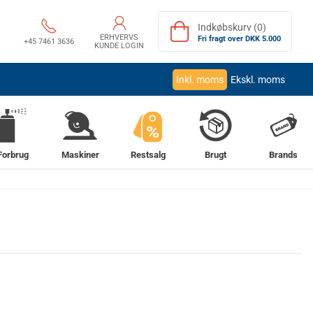
Indkøbskurv (0)
ERHVERVS
Fri fragt over DKK 5.000
+45 7461 3636
KUNDE LOGIN
Inkl. moms
Ekskl. moms
%
Forbrug
Maskiner
Restsalg
Brugt
Brands