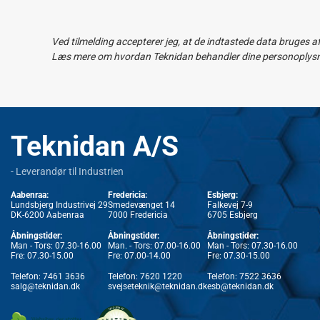
Ved tilmelding accepterer jeg, at de indtastede data bruges a
Læs mere om hvordan Teknidan behandler dine personoplysnin
Teknidan A/S
- Leverandør til Industrien
Aabenraa:
Fredericia:
Esbjerg:
Lundsbjerg Industrivej 29
Smedevænget 14
Falkevej 7-9
DK-6200 Aabenraa
7000 Fredericia
6705 Esbjerg
Åbningstider:
Åbningstider:
Åbningstider:
Man - Tors: 07.30-16.00
Man. - Tors: 07.00-16.00
Man - Tors: 07.30-16.00
Fre: 07.30-15.00
Fre: 07.00-14.00
Fre: 07.30-15.00
Telefon:
7461 3636
Telefon:
7620 1220
Telefon:
7522 3636
salg@teknidan.dk
svejseteknik@teknidan.dk
esb@teknidan.dk