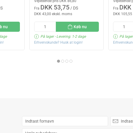
Vejledende pris DKK 86,80
Vejledende 
DKK 53,75
DKK 
DS
/ DS
Fra
Fra
DKK 43,00 ekskl. moms
DKK 105,55
b nu
Køb nu
 dage
På lager
- Levering: 1-2 dage
På lager
in!
Erhvervskunde? Husk at login!
Erhvervskun