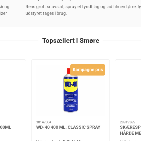
ring i
Rens groft snavs af, spray et tyndt lag og lad filmen tørre, f
jøer
udstyret tages i brug.
Topsællert i Smøre
Kampagne pris
30147004
29919365
 500ML
WD-40 400 ML. CLASSIC SPRAY
SKÆRESPR
HÅRDE M