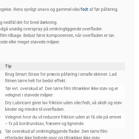
vægelse. Rens synligt snavs og gammel olie/
fedt
af før påføring.
g nedfäl det for bred dækning.
Undgå unødig overspray på omkringliggende overflader.
 film tilbage. Belast først komponenten, når overfladen er tør.
tede eller meget støvede miljøer.
Tip
Brug Smart Straw for præcis påføring i smalle skinner. Lad
filmen tørre helt for bedst effekt.
Tør evt. overskud af. Den tørre film tiltrækker ikke støv og er
velegnet i støvede miljøer.
Dry Lubricant giver lav friktion uden olie/fedt, så skidt og støv
binder sig mindre til overfladen.
e
Velegnet hvor du vil reducere friktion uden at få olie på emnet
– fx på bordrundsav, fræsere og lignende.
g.
Tør overskud af omkringliggende flader. Den tørre film
efterlader ikke fedtede spor og tiltrækker ikke støv.