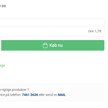
/ DS
1,78
DKK
Køb nu
dage
de rigtige produkter ?
ice på telefon:
7461 3636
eller send en
MAIL