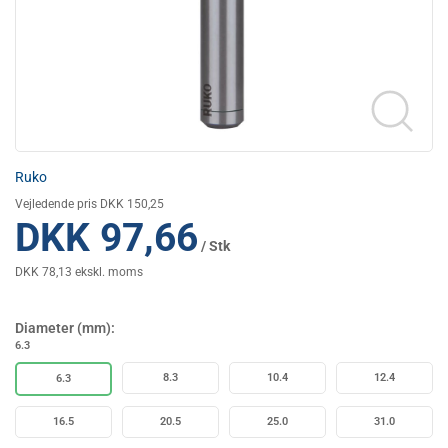
Ruko
Vejledende pris DKK 150,25
DKK 97,66
/ Stk
DKK 78,13 ekskl. moms
Diameter (mm):
6.3
8.3
10.4
12.4
6.3
16.5
20.5
25.0
31.0