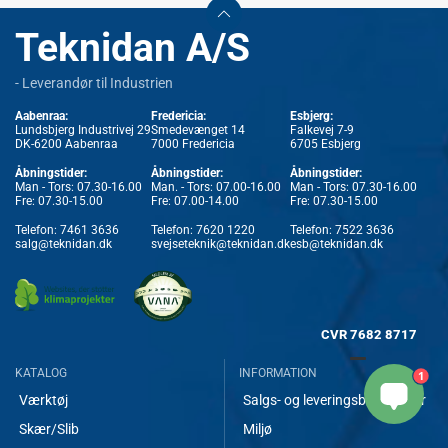
Teknidan A/S
- Leverandør til Industrien
Aabenraa:
Fredericia:
Esbjerg:
Lundsbjerg Industrivej 29
Smedevænget 14
Falkevej 7-9
DK-6200 Aabenraa
7000 Fredericia
6705 Esbjerg
Åbningstider:
Åbningstider:
Åbningstider:
Man - Tors: 07.30-16.00
Man. - Tors: 07.00-16.00
Man - Tors: 07.30-16.00
Fre: 07.30-15.00
Fre: 07.00-14.00
Fre: 07.30-15.00
Telefon:
7461 3636
Telefon:
7620 1220
Telefon:
7522 3636
salg@teknidan.dk
svejseteknik@teknidan.dk
esb@teknidan.dk
CVR
7682 8717
KATALOG
INFORMATION
1
Værktøj
Salgs- og leveringsbetingelser
Skær/Slib
Miljø