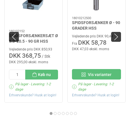
18010212500
SPIDSFORSÆNKER Ø - 90
GRADER HSS
180102152
SPIDSFORSÆNKERSÆT Ø
Vejledende pris DKK 90,44
6.3-20.5 - 90 GR HSS
DKK 58,78
Fra
DKK 47,03 ekskl. moms
Vejledende pris DKK 850,93
DKK 368,75
/ Stk
DKK 295,00 ekskl. moms
Køb nu
Vis varianter
På lager
- Levering: 1-2
På lager
- Levering: 1-2
dage
dage
Erhvervskunde? Husk at login!
Erhvervskunde? Husk at login!