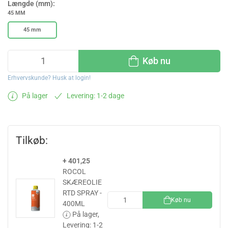
Længde (mm):
45 MM
45 mm
Køb nu
Erhvervskunde? Husk at login!
På lager
Levering: 1-2 dage
Tilkøb:
+ 401,25
ROCOL
SKÆREOLIE
RTD SPRAY -
Køb nu
400ML
På lager,
Levering: 1-2