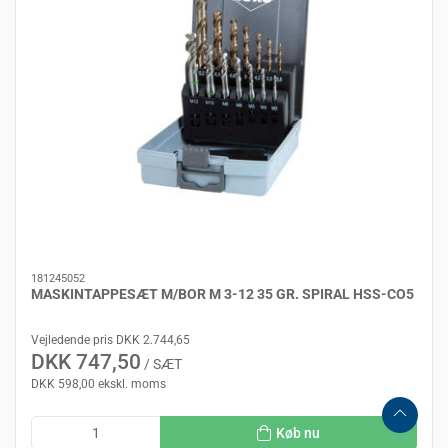
181245052
MASKINTAPPESÆT M/BOR M 3-12 35 GR. SPIRAL HSS-CO5
Vejledende pris DKK 2.744,65
DKK 747,50
/ SÆT
DKK 598,00 ekskl. moms
Køb nu