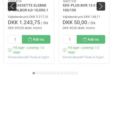
172214218
184211130
BORKASSETTE SLEBNE
SDS-PLUS BOR 13.0 X
SPIRALBOR 6,0-10,0X0.1
100/150
HSS
Vejledende pris DKK 5.217,10
Vejledende pris DKK 148,11
DKK 1.243,75
DKK 50,00
/ Stk
/ Stk
DKK 995,00 ekskl. moms
DKK 40,00 ekskl. moms
Køb nu
Køb nu
På lager
- Levering: 1-2
På lager
- Levering: 1-2
dage
dage
Erhvervskunde? Husk at login!
Erhvervskunde? Husk at login!