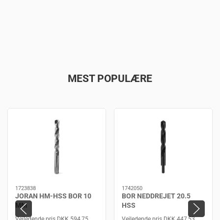
MEST POPULÆRE
1723838
1742050
JORAN HM-HSS BOR 10
BOR NEDDREJET 20.5
MM
HSS
Vejledende pris DKK 594,75
Vejledende pris DKK 447,53