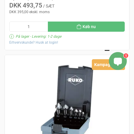
DKK 493,75
/ SÆT
DKK 395,00 ekskl. moms
Køb nu
På lager
- Levering: 1-2 dage
Erhvervskunde? Husk at login!
1
Kampagne pris