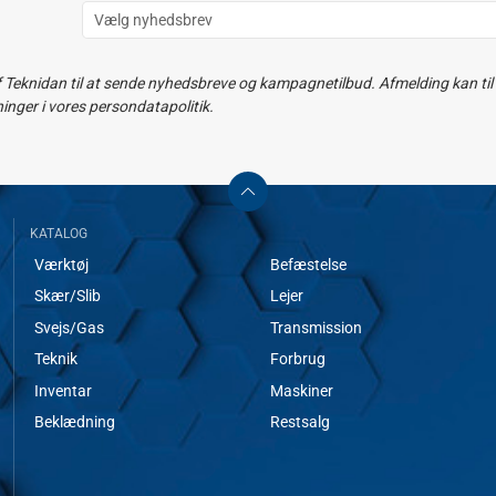
f Teknidan til at sende nyhedsbreve og kampagnetilbud. Afmelding kan til e
ger i vores persondatapolitik.
KATALOG
Værktøj
Befæstelse
Skær/Slib
Lejer
Svejs/Gas
Transmission
Teknik
Forbrug
Inventar
Maskiner
Beklædning
Restsalg