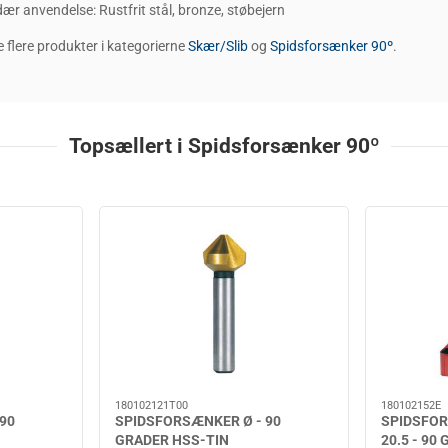
ær anvendelse: Rustfrit stål, bronze, støbejern
 flere produkter i kategorierne
Skær/Slib
og
Spidsforsænker 90º
.
Topsællert i Spidsforsænker 90º
180102121T00
180102152E
90
SPIDSFORSÆNKER Ø - 90
SPIDSFOR
GRADER HSS-TIN
20.5 - 90