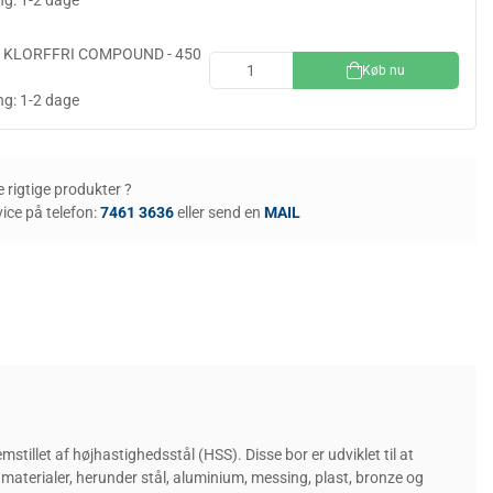
ng: 1-2 dage
 KLORFFRI COMPOUND - 450
Køb nu
ng: 1-2 dage
de rigtige produkter ?
ice på telefon:
7461 3636
eller send en
MAIL
illet af højhastighedsstål (HSS). Disse bor er udviklet til at
f materialer, herunder stål, aluminium, messing, plast, bronze og