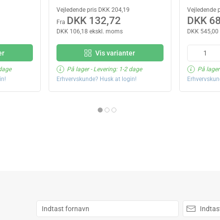
Vejledende pris DKK 204,19
Vejledende 
DKK 132,72
DKK 68
Fra
DKK 106,18 ekskl. moms
DKK 545,00
er
Vis varianter
 dage
På lager
- Levering: 1-2 dage
På lager
in!
Erhvervskunde? Husk at login!
Erhvervskun