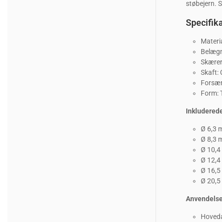
støbejern. S
Specifika
Materi
Belægn
Skærer
Skaft:
Forsæn
Form: 
Inkludered
Ø 6,3
Ø 8,3
Ø 10,
Ø 12,
Ø 16,
Ø 20,
Anvendels
Hoveda