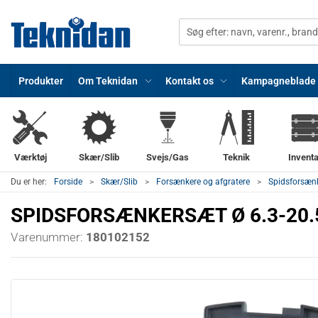
Produkter
Om Teknidan
Kontakt os
Kampagneblade
Værktøj
Skær/Slib
Svejs/Gas
Teknik
Inventa
Du er her:
Forside
Skær/Slib
Forsænkere og afgratere
Spidsforsæn
SPIDSFORSÆNKERSÆT Ø 6.3-20.5
Varenummer:
180102152