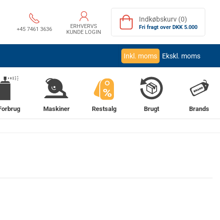
Indkøbskurv (0)
ERHVERVS
Fri fragt over DKK 5.000
+45 7461 3636
KUNDE LOGIN
Inkl. moms
Ekskl. moms
%
Forbrug
Maskiner
Restsalg
Brugt
Brands