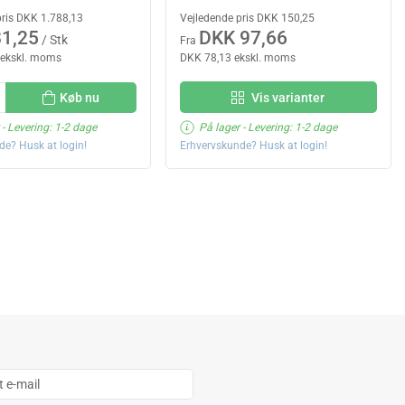
pris DKK 1.788,13
Vejledende pris DKK 150,25
1,25
DKK 97,66
/ Stk
Fra
 ekskl. moms
DKK 78,13 ekskl. moms
Køb nu
Vis varianter
- Levering: 1-2 dage
På lager
- Levering: 1-2 dage
de? Husk at login!
Erhvervskunde? Husk at login!