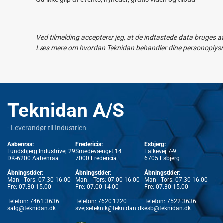
Ved tilmelding accepterer jeg, at de indtastede data bruges a
Læs mere om hvordan Teknidan behandler dine personoplysnin
Teknidan A/S
- Leverandør til Industrien
Aabenraa:
Fredericia:
Esbjerg:
Lundsbjerg Industrivej 29
Smedevænget 14
Falkevej 7-9
DK-6200 Aabenraa
7000 Fredericia
6705 Esbjerg
Åbningstider:
Åbningstider:
Åbningstider:
Man - Tors: 07.30-16.00
Man. - Tors: 07.00-16.00
Man - Tors: 07.30-16.00
Fre: 07.30-15.00
Fre: 07.00-14.00
Fre: 07.30-15.00
Telefon:
7461 3636
Telefon:
7620 1220
Telefon:
7522 3636
salg@teknidan.dk
svejseteknik@teknidan.dk
esb@teknidan.dk