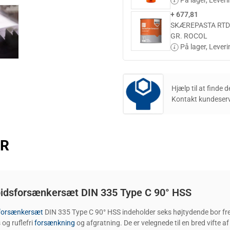
På lager,
Leveri
+ 677,81
SKÆREPASTA RTD
GR. ROCOL
På lager,
Leveri
Hjælp til at finde 
Kontakt kundeserv
ER
idsforsænkersæt DIN 335 Type C 90° HSS
forsænkersæt
DIN 335 Type C 90° HSS indeholder seks højtydende bor fremst
 og ruflefri
forsænkning
og afgratning. De er velegnede til en bred vifte a