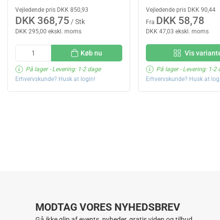
Vejledende pris DKK 850,93
Vejledende pris DKK 90,44
DKK 368,75
DKK 58,78
/ Stk
Fra
DKK 295,00 ekskl. moms
DKK 47,03 ekskl. moms
Køb nu
Vis variant
På lager
- Levering: 1-2 dage
På lager
- Levering: 1-2
Erhvervskunde? Husk at login!
Erhvervskunde? Husk at log
MODTAG VORES NYHEDSBREV
Gå ikke glip af events, nyheder, gratis viden og tilbud