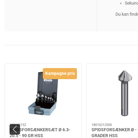
Sekund
Du kan finde
Kampagne pris
180102152
18010212500
SPIDSFORSÆNKERSÆT Ø 6.3-
SPIDSFORSÆNKER Ø - 
20.5 - 90 GR HSS
GRADER HSS