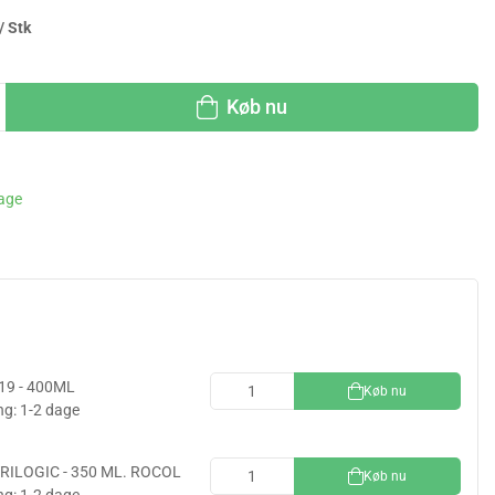
/ Stk
Køb nu
dage
9 - 400ML
Køb nu
ng: 1-2 dage
RILOGIC - 350 ML. ROCOL
Køb nu