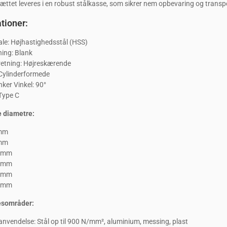
ættet leveres i en robust stålkasse, som sikrer nem opbevaring og transport
tioner:
ale: Højhastighedsstål (HSS)
ing: Blank
etning: Højreskærende
 Cylinderformede
ker Vinkel: 90°
Type C
e diametre:
 mm
 mm
4 mm
4 mm
5 mm
5 mm
esområder:
nvendelse: Stål op til 900 N/mm², aluminium, messing, plast