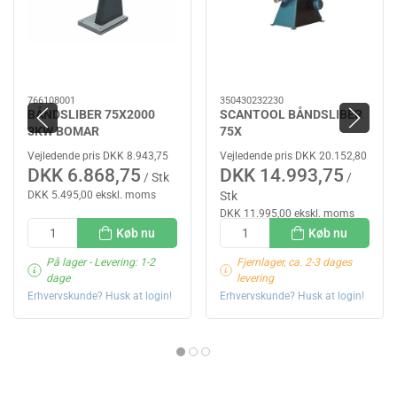
766108001
350430232230
BÅNDSLIBER 75X2000
SCANTOOL BÅNDSLIBER
3KW BOMAR
75X
Vejledende pris DKK 8.943,75
Vejledende pris DKK 20.152,80
DKK 6.868,75
DKK 14.993,75
/ Stk
/
DKK 5.495,00 ekskl. moms
Stk
DKK 11.995,00 ekskl. moms
Køb nu
Køb nu
På lager
- Levering: 1-2
Fjernlager, ca. 2-3 dages
dage
levering
Erhvervskunde? Husk at login!
Erhvervskunde? Husk at login!