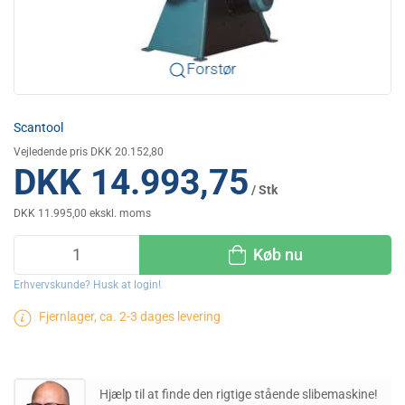
Forstør
Scantool
Vejledende pris DKK 20.152,80
DKK 14.993,75
/ Stk
DKK 11.995,00 ekskl. moms
Køb nu
Erhvervskunde? Husk at login!
Fjernlager, ca. 2-3 dages levering
Hjælp til at finde den rigtige stående slibemaskine!