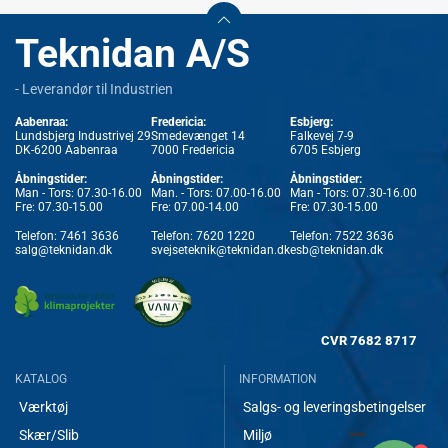
Teknidan A/S
- Leverandør til Industrien
Aabenraa:
Fredericia:
Esbjerg:
Lundsbjerg Industrivej 29
Smedevænget 14
Falkevej 7-9
DK-6200 Aabenraa
7000 Fredericia
6705 Esbjerg
Åbningstider:
Åbningstider:
Åbningstider:
Man - Tors: 07.30-16.00
Man. - Tors: 07.00-16.00
Man - Tors: 07.30-16.00
Fre: 07.30-15.00
Fre: 07.00-14.00
Fre: 07.30-15.00
Telefon:
7461 3636
Telefon:
7620 1220
Telefon:
7522 3636
salg@teknidan.dk
svejseteknik@teknidan.dk
esb@teknidan.dk
CVR
7682 8717
KATALOG
INFORMATION
Værktøj
Salgs- og leveringsbetingelser
Skær/Slib
Miljø