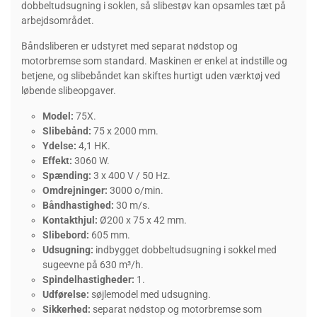
dobbeltudsugning i soklen, så slibestøv kan opsamles tæt på
arbejdsområdet.
Båndsliberen er udstyret med separat nødstop og
motorbremse som standard. Maskinen er enkel at indstille og
betjene, og slibebåndet kan skiftes hurtigt uden værktøj ved
løbende slibeopgaver.
Model:
75X.
Slibebånd:
75 x 2000 mm.
Ydelse:
4,1 HK.
Effekt:
3060 W.
Spænding:
3 x 400 V / 50 Hz.
Omdrejninger:
3000 o/min.
Båndhastighed:
30 m/s.
Kontakthjul:
Ø200 x 75 x 42 mm.
Slibebord:
605 mm.
Udsugning:
indbygget dobbeltudsugning i sokkel med
sugeevne på 630 m³/h.
Spindelhastigheder:
1.
Udførelse:
søjlemodel med udsugning.
Sikkerhed:
separat nødstop og motorbremse som