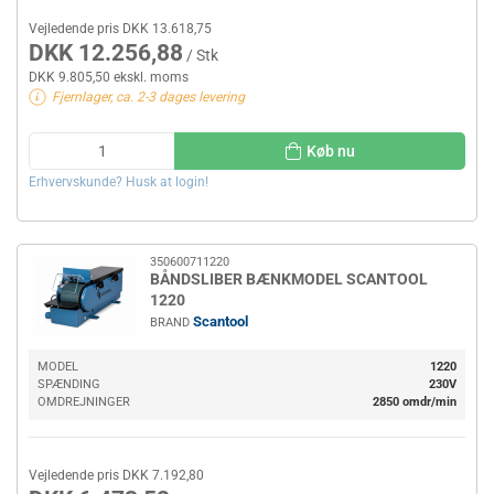
Vejledende pris DKK 13.618,75
DKK 12.256,88
/ Stk
DKK 9.805,50 ekskl. moms
Fjernlager, ca. 2-3 dages levering
Køb nu
Erhvervskunde? Husk at login!
350600711220
BÅNDSLIBER BÆNKMODEL SCANTOOL
1220
Scantool
BRAND
MODEL
1220
SPÆNDING
230V
OMDREJNINGER
2850 omdr/min
Vejledende pris DKK 7.192,80