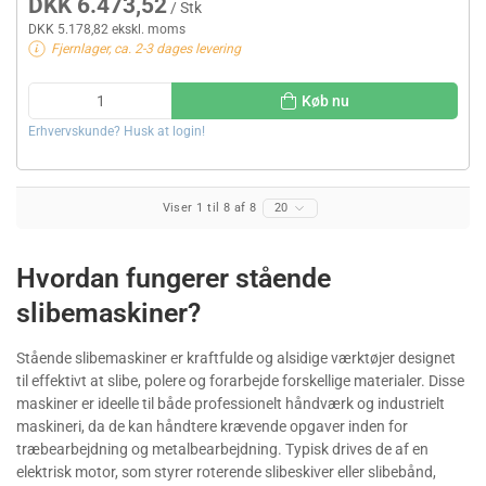
DKK 6.473,52
/ Stk
DKK 5.178,82 ekskl. moms
Fjernlager, ca. 2-3 dages levering
Køb nu
Erhvervskunde? Husk at login!
Viser 1 til 8 af 8
20
Hvordan fungerer stående
slibemaskiner?
Stående slibemaskiner er kraftfulde og alsidige værktøjer designet
til effektivt at slibe, polere og forarbejde forskellige materialer. Disse
maskiner er ideelle til både professionelt håndværk og industrielt
maskineri, da de kan håndtere krævende opgaver inden for
træbearbejdning og metalbearbejdning. Typisk drives de af en
elektrisk motor, som styrer roterende slibeskiver eller slibebånd,