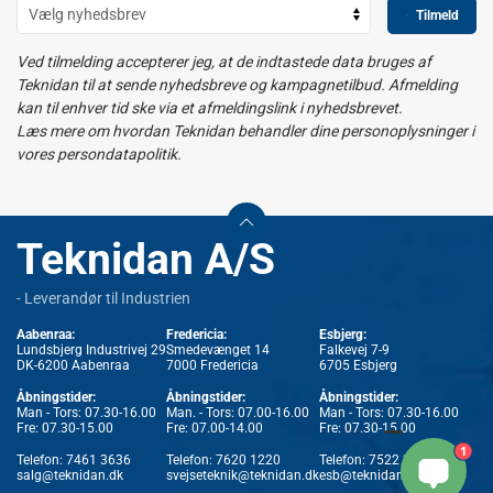
Tilmeld
Ved tilmelding accepterer jeg, at de indtastede data bruges af
Teknidan til at sende nyhedsbreve og kampagnetilbud. Afmelding
kan til enhver tid ske via et afmeldingslink i nyhedsbrevet.
Læs mere om hvordan Teknidan behandler dine personoplysninger i
vores persondatapolitik.
Teknidan A/S
- Leverandør til Industrien
Aabenraa:
Fredericia:
Esbjerg:
Lundsbjerg Industrivej 29
Smedevænget 14
Falkevej 7-9
DK-6200 Aabenraa
7000 Fredericia
6705 Esbjerg
Åbningstider:
Åbningstider:
Åbningstider:
Man - Tors: 07.30-16.00
Man. - Tors: 07.00-16.00
Man - Tors: 07.30-16.00
Fre: 07.30-15.00
Fre: 07.00-14.00
Fre: 07.30-15.00
1
Telefon:
7461 3636
Telefon:
7620 1220
Telefon:
7522 3636
salg@teknidan.dk
svejseteknik@teknidan.dk
esb@teknidan.dk