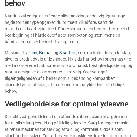
behov
Når du skal vælge en stående slibemaskine, er det vigtigt at tage
højde for den type opgaver, du primært vil udføre, samt de
materialer, du arbejder med. For eksempel er en betonsliber ideel til
bearbejdning af hårde overflader som beton og sten, mens en
båndsliber passer bedre til træ og metal.
Maskiner fra
Fein
,
Bomar
, og
Scantool
, som du finder hos Teknidan,
giver et bredt udvalg af løsninger. Hvis du har behov for en maskine
med avancerede funktioner som automatisk hastighedsjustering og
robust design, er disse mærker sikre valg. Overvej også
tilgængeligheden af tilbehør som slibebånd og kompatibelt
slibeudstyr for at sikre, at maskinen kan opfylde dine fremtidige
behov.
Vedligeholdelse for optimal ydeevne
Korrekt vedligeholdelse af din stående slibemaskine er afgørende
for at sikre lang levetid og pålidelig ydeevne. Sørg for regelmæssigt
at rense maskinen for støv og affald, og kontroller sliddele som
slibebånd og skiver. For at forlænge maskinens levetid bør motoren