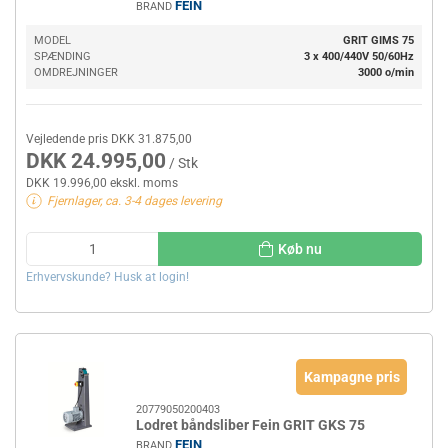
FEIN
BRAND
MODEL
GRIT GIMS 75
SPÆNDING
3 x 400/440V 50/60Hz
OMDREJNINGER
3000 o/min
Vejledende pris DKK 31.875,00
DKK 24.995,00
/ Stk
DKK 19.996,00 ekskl. moms
Fjernlager, ca. 3-4 dages levering
Køb nu
Erhvervskunde? Husk at login!
Kampagne pris
20779050200403
Lodret båndsliber Fein GRIT GKS 75
FEIN
BRAND