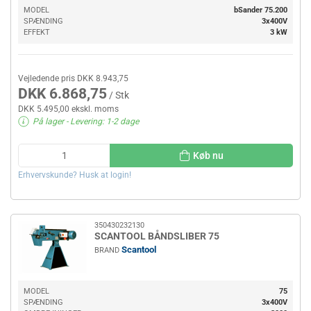
MODEL
bSander 75.200
SPÆNDING
3x400V
EFFEKT
3 kW
Vejledende pris DKK 8.943,75
DKK 6.868,75
/ Stk
DKK 5.495,00 ekskl. moms
På lager
- Levering: 1-2 dage
Køb nu
Erhvervskunde? Husk at login!
350430232130
SCANTOOL BÅNDSLIBER 75
Scantool
BRAND
MODEL
75
SPÆNDING
3x400V