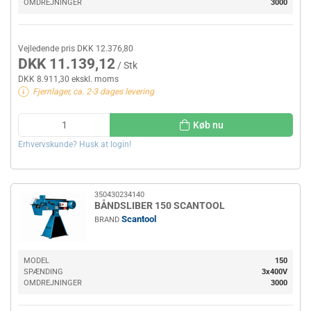
OMDREJNINGER
3000
Vejledende pris DKK 12.376,80
DKK 11.139,12
/ Stk
DKK 8.911,30 ekskl. moms
Fjernlager, ca. 2-3 dages levering
Køb nu
Erhvervskunde? Husk at login!
350430234140
BÅNDSLIBER 150 SCANTOOL
Scantool
BRAND
MODEL
150
SPÆNDING
3x400V
OMDREJNINGER
3000