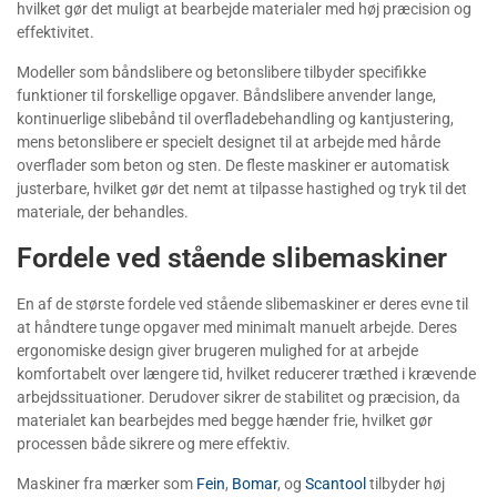
hvilket gør det muligt at bearbejde materialer med høj præcision og
effektivitet.
Modeller som båndslibere og betonslibere tilbyder specifikke
funktioner til forskellige opgaver. Båndslibere anvender lange,
kontinuerlige slibebånd til overfladebehandling og kantjustering,
mens betonslibere er specielt designet til at arbejde med hårde
overflader som beton og sten. De fleste maskiner er automatisk
justerbare, hvilket gør det nemt at tilpasse hastighed og tryk til det
materiale, der behandles.
Fordele ved stående slibemaskiner
En af de største fordele ved stående slibemaskiner er deres evne til
at håndtere tunge opgaver med minimalt manuelt arbejde. Deres
ergonomiske design giver brugeren mulighed for at arbejde
komfortabelt over længere tid, hvilket reducerer træthed i krævende
arbejdssituationer. Derudover sikrer de stabilitet og præcision, da
materialet kan bearbejdes med begge hænder frie, hvilket gør
processen både sikrere og mere effektiv.
Maskiner fra mærker som
Fein
,
Bomar
, og
Scantool
tilbyder høj