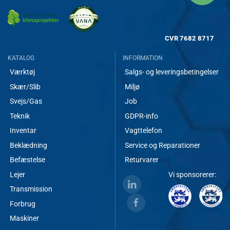
CVR
7682 8717
KATALOG
INFORMATION
Værktøj
Salgs- og leveringsbetingelser
Skær/Slib
Miljø
Svejs/Gas
Job
Teknik
GDPR-info
Inventar
Vagttelefon
Beklædning
Service og Reparationer
Befæstelse
Returvarer
Lejer
Vi sponsorerer:
Transmission
Forbrug
Maskiner