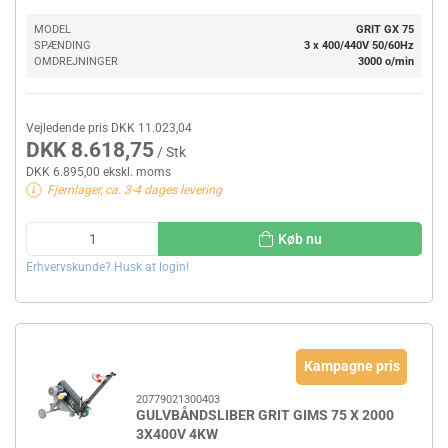
MODEL
GRIT GX 75
SPÆNDING
3 x 400/440V 50/60Hz
OMDREJNINGER
3000 o/min
Vejledende pris DKK 11.023,04
DKK 8.618,75
/ Stk
DKK 6.895,00 ekskl. moms
Fjernlager, ca. 3-4 dages levering
Køb nu
Erhvervskunde? Husk at login!
Kampagne pris
20779021300403
GULVBÅNDSLIBER GRIT GIMS 75 X 2000
3X400V 4KW