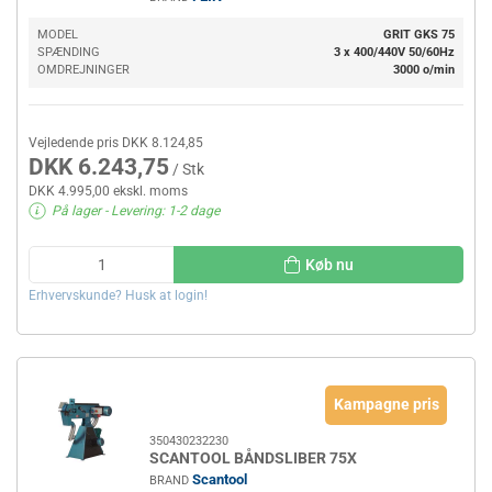
MODEL
GRIT GKS 75
SPÆNDING
3 x 400/440V 50/60Hz
OMDREJNINGER
3000 o/min
Vejledende pris DKK 8.124,85
DKK 6.243,75
/ Stk
DKK 4.995,00 ekskl. moms
På lager
- Levering: 1-2 dage
Køb nu
Erhvervskunde? Husk at login!
Kampagne pris
350430232230
SCANTOOL BÅNDSLIBER 75X
Scantool
BRAND