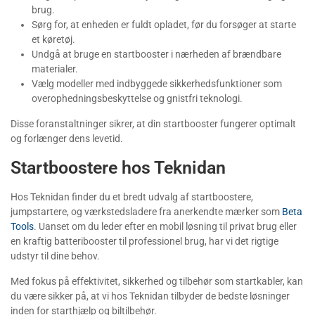
brug.
Sørg for, at enheden er fuldt opladet, før du forsøger at starte
et køretøj.
Undgå at bruge en startbooster i nærheden af brændbare
materialer.
Vælg modeller med indbyggede sikkerhedsfunktioner som
overophedningsbeskyttelse og gnistfri teknologi.
Disse foranstaltninger sikrer, at din startbooster fungerer optimalt
og forlænger dens levetid.
Startboostere hos Teknidan
Hos Teknidan finder du et bredt udvalg af startboostere,
jumpstartere, og værkstedsladere fra anerkendte mærker som
Beta
Tools
. Uanset om du leder efter en mobil løsning til privat brug eller
en kraftig batteribooster til professionel brug, har vi det rigtige
udstyr til dine behov.
Med fokus på effektivitet, sikkerhed og tilbehør som startkabler, kan
du være sikker på, at vi hos Teknidan tilbyder de bedste løsninger
inden for starthjælp og biltilbehør.