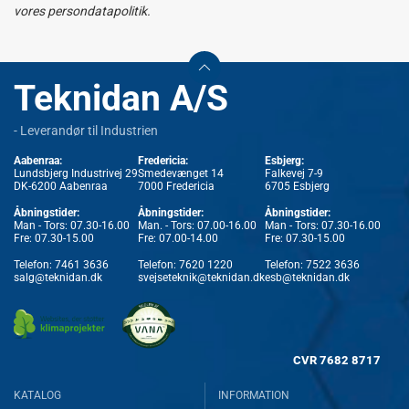
vores persondatapolitik.
Teknidan A/S
- Leverandør til Industrien
Aabenraa:
Fredericia:
Esbjerg:
Lundsbjerg Industrivej 29
Smedevænget 14
Falkevej 7-9
DK-6200 Aabenraa
7000 Fredericia
6705 Esbjerg
Åbningstider:
Åbningstider:
Åbningstider:
Man - Tors: 07.30-16.00
Man. - Tors: 07.00-16.00
Man - Tors: 07.30-16.00
Fre: 07.30-15.00
Fre: 07.00-14.00
Fre: 07.30-15.00
Telefon:
7461 3636
Telefon:
7620 1220
Telefon:
7522 3636
salg@teknidan.dk
svejseteknik@teknidan.dk
esb@teknidan.dk
CVR
7682 8717
KATALOG
INFORMATION