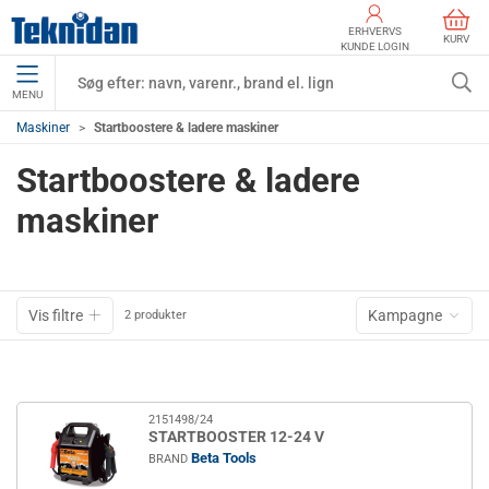
ERHVERVS
KURV
KUNDE LOGIN
MENU
Maskiner
Startboostere & ladere maskiner
Startboostere & ladere
maskiner
Vis filtre
Kampagne
2 produkter
2151498/24
STARTBOOSTER 12-24 V
Beta Tools
BRAND