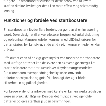
fungere. En startbooster eliminerer dette behov ved at levere
kraften direkte, hvilket gør den til en mere effektiv og selvstændig
løsning.
Funktioner og fordele ved startboostere
En startbooster tilbyder flere fordele, der gør den til en investering
værd. De er designet til at være lette at bruge med enkel tilslutning
og opladning. Mange modeller kommer med LED-indikatorer for
batteristatus, hvilket sikrer, at du altid ved, hvornår enheden er klar
til brug.
Effektivitet er en af de vigtigste styrker ved moderne startboostere.
Med kraftige batterier kan de levere den nødvendige energi til at
starte selv store motorer. Derudover tilbyder mange modeller
funktioner som overophedningsbeskyttelse, omvendt
polaritetsbeskyttelse og gnistfri teknologi, der øger både
sikkerheden og pålideligheden.
For brugere, der ofte arbejder med køretøjer, kan en værkstedslader
være en praktisk tilføjelse. Den gør det muligt at vedligeholde
batterier og give starthjælp uden bekymringer.