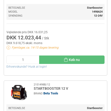
BETEGNELSE
Startbooster
MODEL
1498A24
SPÆNDING
12-24V
Vejledende pris DKK 16.031,25
DKK 12.023,44
/ Stk
DKK 9.618,75 ekskl. moms
Fjernlager, ca. 14-15 dages levering
Køb nu
Erhvervskunde? Husk at login!
2151498B/12
STARTBOOSTER 12 V
Beta Tools
BRAND
BETEGNELSE
Startbooster