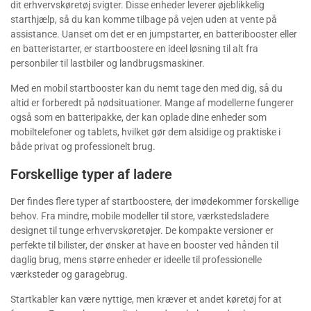
dit erhvervskøretøj svigter. Disse enheder leverer øjeblikkelig
starthjælp, så du kan komme tilbage på vejen uden at vente på
assistance. Uanset om det er en jumpstarter, en batteribooster eller
en batteristarter, er startboostere en ideel løsning til alt fra
personbiler til lastbiler og landbrugsmaskiner.
Med en mobil startbooster kan du nemt tage den med dig, så du
altid er forberedt på nødsituationer. Mange af modellerne fungerer
også som en batteripakke, der kan oplade dine enheder som
mobiltelefoner og tablets, hvilket gør dem alsidige og praktiske i
både privat og professionelt brug.
Forskellige typer af ladere
Der findes flere typer af startboostere, der imødekommer forskellige
behov. Fra mindre, mobile modeller til store, værkstedsladere
designet til tunge erhvervskøretøjer. De kompakte versioner er
perfekte til bilister, der ønsker at have en booster ved hånden til
daglig brug, mens større enheder er ideelle til professionelle
værksteder og garagebrug.
Startkabler kan være nyttige, men kræver et andet køretøj for at