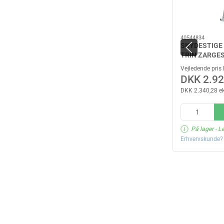
40544834
SKYDESTIGE 
TRIN ZARGE
Vejledende pris
DKK 2.92
DKK 2.340,28 e
På lager
- L
Erhvervskunde? 