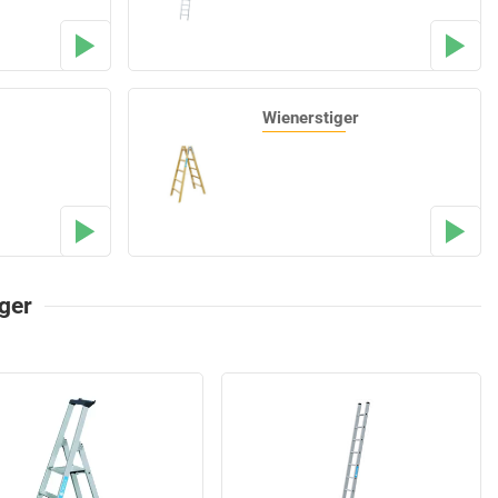
Wienerstiger
iger