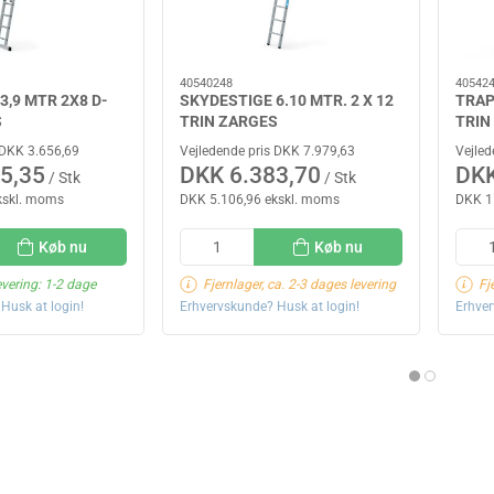
40540248
40542
3,9 MTR 2X8 D-
SKYDESTIGE 6.10 MTR. 2 X 12
TRAP
S
TRIN ZARGES
TRIN
 DKK 3.656,69
Vejledende pris DKK 7.979,63
Vejled
5,35
DKK 6.383,70
DKK
/ Stk
/ Stk
kskl. moms
DKK 5.106,96 ekskl. moms
DKK 1
Køb nu
Køb nu
evering: 1-2 dage
Fjernlager, ca. 2-3 dages levering
Fj
Husk at login!
Erhvervskunde? Husk at login!
Erhver