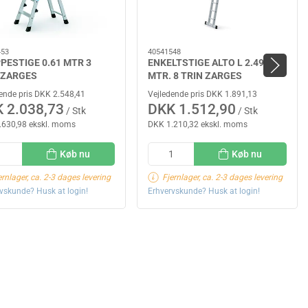
453
40541548
PESTIGE 0.61 MTR 3
ENKELTSTIGE ALTO L 2.49
 ZARGES
MTR. 8 TRIN ZARGES
ende pris DKK 2.548,41
Vejledende pris DKK 1.891,13
 2.038,73
DKK 1.512,90
/ Stk
/ Stk
.630,98 ekskl. moms
DKK 1.210,32 ekskl. moms
Køb nu
Køb nu
ernlager, ca. 2-3 dages levering
Fjernlager, ca. 2-3 dages levering
vskunde? Husk at login!
Erhvervskunde? Husk at login!