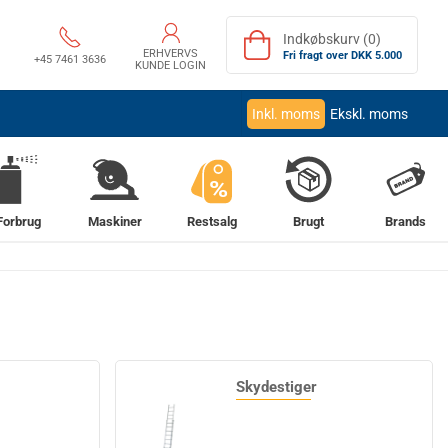
Indkøbskurv (0)
ERHVERVS
Fri fragt over DKK 5.000
+45 7461 3636
KUNDE LOGIN
Inkl. moms
Ekskl. moms
%
Forbrug
Maskiner
Restsalg
Brugt
Brands
Skydestiger