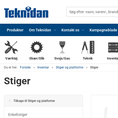
Produkter
Om Teknidan
Kontakt os
Kampagneblade
Værktøj
Skær/Slib
Svejs/Gas
Teknik
Inventa
Du er her:
Forside
Inventar
Stiger og platforme
Stiger
Stiger
Tilbage til Stiger og platforme
Enkeltstiger