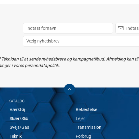
f Teknidan til at sende nyhedsbreve og kampagnetilbud. Afmelding kan til e
ger i vores persondatapolitik.
KATALOG
Værktøj
Befæstelse
Skær/Slib
Lejer
Svejs/Gas
Transmission
Teknik
Forbrug