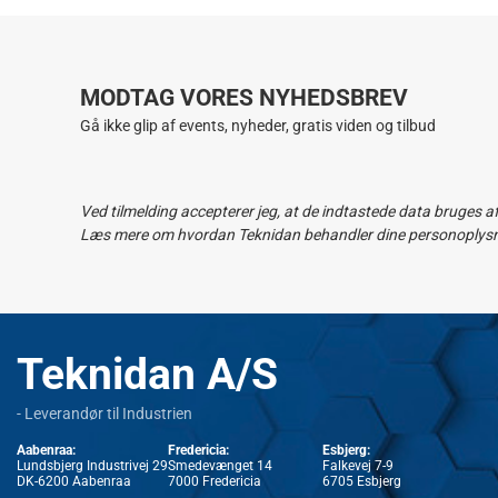
MODTAG VORES NYHEDSBREV
Gå ikke glip af events, nyheder, gratis viden og tilbud
Ved tilmelding accepterer jeg, at de indtastede data bruges a
Læs mere om hvordan Teknidan behandler dine personoplysnin
Teknidan A/S
- Leverandør til Industrien
Aabenraa:
Fredericia:
Esbjerg:
Lundsbjerg Industrivej 29
Smedevænget 14
Falkevej 7-9
DK-6200 Aabenraa
7000 Fredericia
6705 Esbjerg