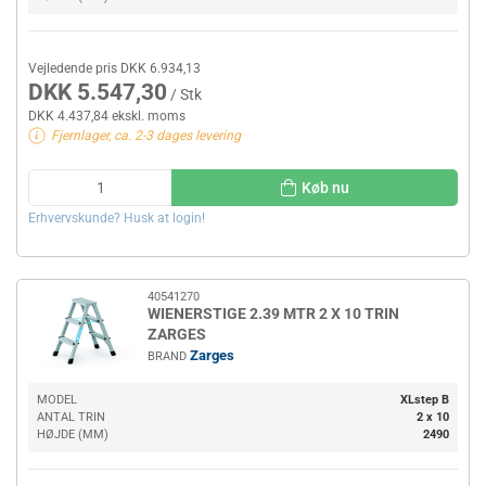
Vejledende pris DKK 6.934,13
DKK 5.547,30
/ Stk
DKK 4.437,84 ekskl. moms
Fjernlager, ca. 2-3 dages levering
Køb nu
Erhvervskunde? Husk at login!
40541270
WIENERSTIGE 2.39 MTR 2 X 10 TRIN
ZARGES
Zarges
BRAND
MODEL
XLstep B
ANTAL TRIN
2 x 10
HØJDE (MM)
2490