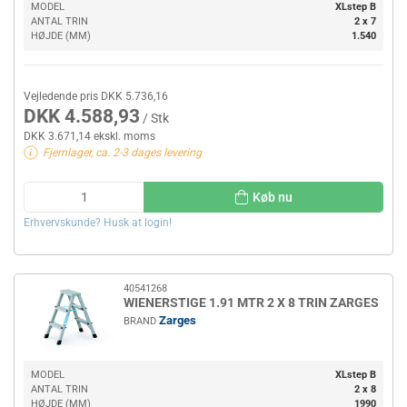
MODEL
XLstep B
ANTAL TRIN
2 x 7
HØJDE (MM)
1.540
Vejledende pris DKK 5.736,16
DKK 4.588,93
/ Stk
DKK 3.671,14 ekskl. moms
Fjernlager, ca. 2-3 dages levering
Køb nu
Erhvervskunde? Husk at login!
40541268
WIENERSTIGE 1.91 MTR 2 X 8 TRIN ZARGES
Zarges
BRAND
MODEL
XLstep B
ANTAL TRIN
2 x 8
HØJDE (MM)
1990