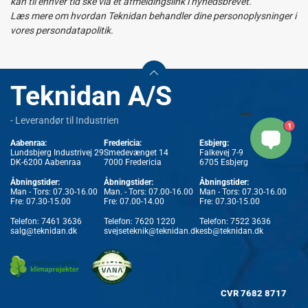
kan til enhver tid ske via et afmeldingslink i nyhedsbrevet.
Læs mere om hvordan Teknidan behandler dine personoplysninger i
vores persondatapolitik.
Teknidan A/S
- Leverandør til Industrien
1
Aabenraa:
Fredericia:
Esbjerg:
Lundsbjerg Industrivej 29
Smedevænget 14
Falkevej 7-9
DK-6200 Aabenraa
7000 Fredericia
6705 Esbjerg
Åbningstider:
Åbningstider:
Åbningstider:
Man - Tors: 07.30-16.00
Man. - Tors: 07.00-16.00
Man - Tors: 07.30-16.00
Fre: 07.30-15.00
Fre: 07.00-14.00
Fre: 07.30-15.00
Telefon:
7461 3636
Telefon:
7620 1220
Telefon:
7522 3636
salg@teknidan.dk
svejseteknik@teknidan.dk
esb@teknidan.dk
CVR
7682 8717