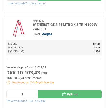
Erhvervskunde? Husk at login!
40541257
WIENERSTIGE 2.45 MTR 2 X 8 TRIN 1000V
ZARGES
Zarges
BRAND
MODEL
EFA B
ANTAL TRIN
2 x 8
HØJDE (MM)
2.350
Vejledende pris DKK 12.629,29
DKK 10.103,43
/ Stk
DKK 8.082,74 ekskl. moms
Fjernlager, ca. 2-3 dages levering
Køb nu
Erhvervskunde? Husk at login!