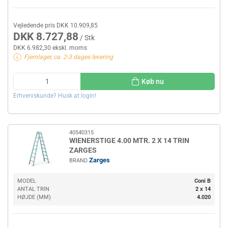
Vejledende pris DKK 10.909,85
DKK 8.727,88
/ Stk
DKK 6.982,30 ekskl. moms
Fjernlager, ca. 2-3 dages levering
Køb nu
Erhvervskunde? Husk at login!
40540315
WIENERSTIGE 4.00 MTR. 2 X 14 TRIN
ZARGES
Zarges
BRAND
MODEL
Coni B
ANTAL TRIN
2 x 14
HØJDE (MM)
4.020