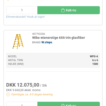
Køb nu
Erhvervskunde? Husk at login!
407792206
Wibe wienerstige 6X6 trin glasfiber
W.steps
BRAND
MODEL
WFG-6
ANTAL TRIN
6 x 6
HØJDE (MM)
1500
DKK 12.075,00
/ Stk
DKK 9.660,00 ekskl. moms
Fjernlager, ca. 4-5 dages levering
Køb nu