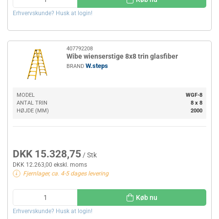
Erhvervskunde? Husk at login!
407792208
Wibe wienserstige 8x8 trin glasfiber
W.steps
BRAND
MODEL
WGF-8
ANTAL TRIN
8 x 8
HØJDE (MM)
2000
DKK 15.328,75
/ Stk
DKK 12.263,00 ekskl. moms
Fjernlager, ca. 4-5 dages levering
Køb nu
Erhvervskunde? Husk at login!