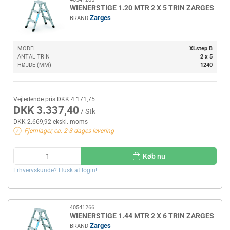
WIENERSTIGE 1.20 MTR 2 X 5 TRIN ZARGES
Zarges
BRAND
MODEL
XLstep B
ANTAL TRIN
2 x 5
HØJDE (MM)
1240
Vejledende pris DKK 4.171,75
DKK 3.337,40
/ Stk
DKK 2.669,92 ekskl. moms
Fjernlager, ca. 2-3 dages levering
Køb nu
Erhvervskunde? Husk at login!
40541266
WIENERSTIGE 1.44 MTR 2 X 6 TRIN ZARGES
Zarges
BRAND