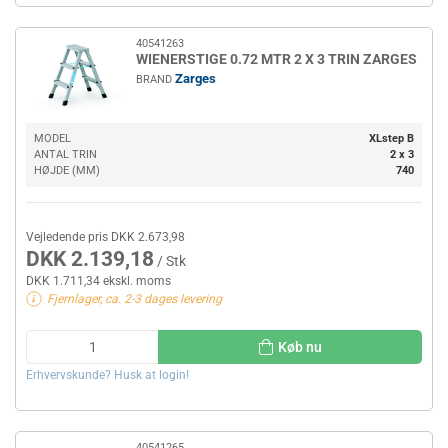
40541263
WIENERSTIGE 0.72 MTR 2 X 3 TRIN ZARGES
Zarges
BRAND
MODEL
XLstep B
ANTAL TRIN
2 x 3
HØJDE (MM)
740
Vejledende pris DKK 2.673,98
DKK 2.139,18
/ Stk
DKK 1.711,34 ekskl. moms
Fjernlager, ca. 2-3 dages levering
Køb nu
Erhvervskunde? Husk at login!
40541265