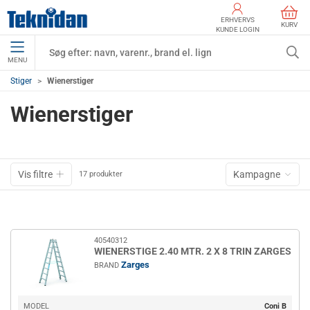
ERHVERVS
KURV
KUNDE LOGIN
MENU
Stiger
Wienerstiger
Wienerstiger
Vis filtre
Kampagne
17 produkter
40540312
WIENERSTIGE 2.40 MTR. 2 X 8 TRIN ZARGES
Zarges
BRAND
MODEL
Coni B