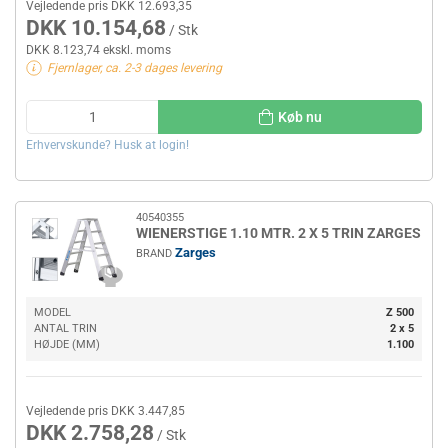
Vejledende pris DKK 12.693,35
DKK 10.154,68
/ Stk
DKK 8.123,74 ekskl. moms
Fjernlager, ca. 2-3 dages levering
Køb nu
Erhvervskunde? Husk at login!
40540355
WIENERSTIGE 1.10 MTR. 2 X 5 TRIN ZARGES
Zarges
BRAND
MODEL
Z 500
ANTAL TRIN
2 x 5
HØJDE (MM)
1.100
Vejledende pris DKK 3.447,85
DKK 2.758,28
/ Stk