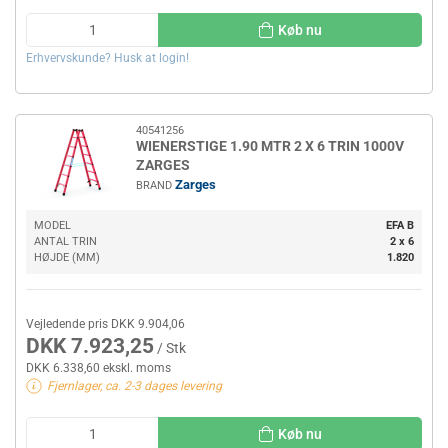
Køb nu
Erhvervskunde? Husk at login!
40541256
WIENERSTIGE 1.90 MTR 2 X 6 TRIN 1000V
ZARGES
Zarges
BRAND
MODEL
EFA B
ANTAL TRIN
2 x 6
HØJDE (MM)
1.820
Vejledende pris DKK 9.904,06
DKK 7.923,25
/ Stk
DKK 6.338,60 ekskl. moms
Fjernlager, ca. 2-3 dages levering
Køb nu