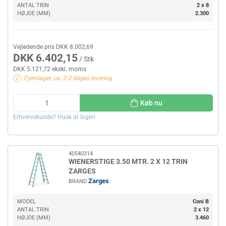
ANTAL TRIN
2 x 8
HØJDE (MM)
2.300
Vejledende pris DKK 8.002,69
DKK 6.402,15
/ Stk
DKK 5.121,72 ekskl. moms
Fjernlager, ca. 2-3 dages levering
Køb nu
Erhvervskunde? Husk at login!
40540314
WIENERSTIGE 3.50 MTR. 2 X 12 TRIN
ZARGES
Zarges
BRAND
MODEL
Coni B
ANTAL TRIN
2 x 12
HØJDE (MM)
3.460