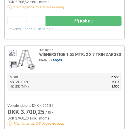
DKK 2.206,62 ekskl. moms
Fjernlager, ca. 2-3 dages levering
Køb nu
Erhvervskunde? Husk at login!
40540357
WIENERSTIGE 1.55 MTR. 2 X 7 TRIN ZARGES
Zarges
BRAND
MODEL
Z 500
ANTAL TRIN
2 x 7
HØJDE (MM)
1.530
Vejledende pris DKK 4.625,31
DKK 3.700,25
/ Stk
DKK 2.960,20 ekskl. moms
Fjernlager, ca. 2-3 dages levering