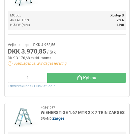
MODEL
XLstep B
ANTAL TRIN
2 x 6
HØJDE (MM)
1490
Vejledende pris DKK 4.963,56
DKK 3.970,85
/ Stk
DKK 3.176,68 ekskl. moms
Fjernlager, ca. 2-3 dages levering
Køb nu
Erhvervskunde? Husk at login!
40541267
WIENERSTIGE 1.67 MTR 2 X 7 TRIN ZARGES
Zarges
BRAND