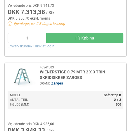
Vejledende pris DKK 9.141,73
DKK 7.313,38
/ Stk
DKK 5.850,70 ekskl. moms
Fjernlager, ca. 2-3 dages levering
Køb nu
Erhvervskunde? Husk at login!
40541303
WIENERSTIGE 0.79 MTR 2 X 3 TRIN
SKRIDSIKKER ZARGES
Zarges
BRAND
MODEL
Saferstep B
ANTAL TRIN
2 x 3
HØJDE (MM)
800
Vejledende pris DKK 4.936,66
DKK 3.949,33
/ Stk