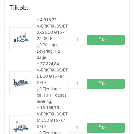
Tilkøb:
+ 4.916,72
VÆRKTØJSSÆT
2XS ECO Ø16 -
25 DELE
Køb nu
På lager,
Levering: 1-2
dage
+ 27.324,84
VÆRKTØJSSÆT
L ECO Ø16 - 84
DELE
Køb nu
Fjernlager,
ca. 10-11 dages
levering,
+ 18.168,75
VÆRKTØJSSÆT
M ECO Ø16 - 64
DELE
Køb nu
Fjernlager,