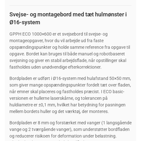
Svejse- og montagebord med tæt hulmønster i
Ø16-system
GPPH ECO 1000×600 er et svejsebord til svejse- og
montageopgaver, hvor du vil arbejde ud fra faste
opspændingspunkter og holde samme reference fra opgave til
opgave. Bordet kan bruges til både manuel og robotbaseret
svejsning og giver en stabil arbejdsflade, når opstillinger skal
fastholdes uden unødvendige efterkorrektioner.
Bordpladen er udført i Ø16-system med hulafstand 50×50 mm,
som giver mange opspændingspunkter fordelt tæt over fladen,
når emner skal placeres og fastholdes præcist. I ECO basic-
versionen er hullerne laserskårne, og tolerancen på
huldiametre er ±0,1 mm, hvilket har betydning for pasningen
mellem bordets huller og det værktøj, der monteres.
Bordpladen er 8 mm og forstærket med vanger (1 langsgående
vange og 2 tværgående vanger), som understøtter bordfladen
og reducerer risikoen for deformation under belastning.