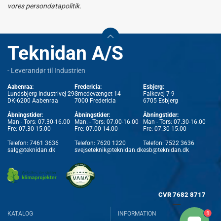
vores persondatapolitik.
Teknidan A/S
- Leverandør til Industrien
Aabenraa:
Fredericia:
Esbjerg:
Lundsbjerg Industrivej 29
Smedevænget 14
Falkevej 7-9
DK-6200 Aabenraa
7000 Fredericia
6705 Esbjerg
Åbningstider:
Åbningstider:
Åbningstider:
Man - Tors: 07.30-16.00
Man. - Tors: 07.00-16.00
Man - Tors: 07.30-16.00
Fre: 07.30-15.00
Fre: 07.00-14.00
Fre: 07.30-15.00
Telefon:
7461 3636
Telefon:
7620 1220
Telefon:
7522 3636
salg@teknidan.dk
svejseteknik@teknidan.dk
esb@teknidan.dk
CVR
7682 8717
1
KATALOG
INFORMATION