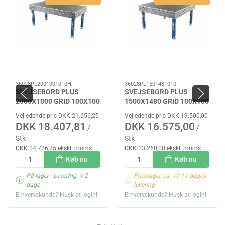
36028PL2001001010H
36028PL1501481010
SVEJSEBORD PLUS
SVEJSEBORD PLUS
2000X1000 GRID 100X100
1500X1480 GRID 100X100
Ø28 HJUL
Ø28
Vejledende pris DKK 21.656,25
Vejledende pris DKK 19.500,00
DKK 18.407,81
DKK 16.575,00
/
/
Stk
Stk
DKK 14.726,25 ekskl. moms
DKK 13.260,00 ekskl. moms
Køb nu
Køb nu
På lager
- Levering: 1-2
Fjernlager, ca. 10-11 dages
dage
levering
Erhvervskunde? Husk at login!
Erhvervskunde? Husk at login!