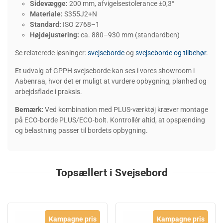
Sidevægge:
200 mm, afvigelsestolerance ±0,3°
Materiale:
S355J2+N
Standard:
ISO 2768–1
Højdejustering:
ca. 880–930 mm (standardben)
Se relaterede løsninger:
svejseborde
og
svejseborde og tilbehør
.
Et udvalg af GPPH svejseborde kan ses i vores showroom i
Aabenraa, hvor det er muligt at vurdere opbygning, planhed og
arbejdsflade i praksis.
Bemærk:
Ved kombination med PLUS-værktøj kræver montage
på ECO-borde PLUS/ECO-bolt. Kontrollér altid, at opspænding
og belastning passer til bordets opbygning.
Topsællert i Svejsebord
Kampagne pris
Kampagne pris