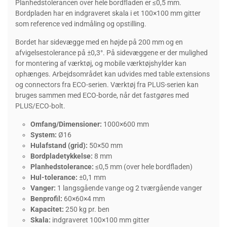
Planhedstolerancen over hele bordfladen er ≤0,5 mm.
Bordpladen har en indgraveret skala i et 100×100 mm gitter
som reference ved indmåling og opstilling.
Bordet har sidevægge med en højde på 200 mm og en
afvigelsestolerance på ±0,3°. På sidevæggene er der mulighed
for montering af værktøj, og mobile værktøjshylder kan
ophænges. Arbejdsområdet kan udvides med table extensions
og connectors fra ECO-serien. Værktøj fra PLUS-serien kan
bruges sammen med ECO-borde, når det fastgøres med
PLUS/ECO-bolt.
Omfang/Dimensioner:
1000×600 mm
System:
Ø16
Hulafstand (grid):
50×50 mm
Bordpladetykkelse:
8 mm
Planhedstolerance:
≤0,5 mm (over hele bordfladen)
Hul-tolerance:
±0,1 mm
Vanger:
1 langsgående vange og 2 tværgående vanger
Benprofil:
60×60×4 mm
Kapacitet:
250 kg pr. ben
Skala:
indgraveret 100×100 mm gitter