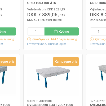
GRID 100X100 Ø16
GRID 100
25
Vejledende pris DKK 9.281,25
Vejledende 
DKK 7.889,06
DKK 8.
tk
/ Stk
DKK 6.311,25 ekskl. moms
DKK 6.630,0
b nu
Køb nu
ges levering
Fjernlager, ca. 10-11 dages levering
Fjernlag
in!
Erhvervskunde? Husk at login!
Erhvervskund
agne pris
Kampagne pris
36016EC1201201010
36016EC1201
0X1000
SVEJSEBORD ECO 1200X1000
SVEJSEBO