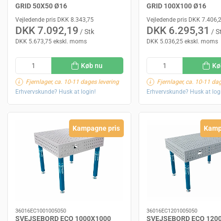
GRID 50X50 Ø16
GRID 100X100 Ø16
Vejledende pris DKK 8.343,75
Vejledende pris DKK 7.406,
DKK 7.092,19
DKK 6.295,31
/ Stk
/ S
DKK 5.673,75 ekskl. moms
DKK 5.036,25 ekskl. moms
Køb nu
Kø
Fjernlager, ca. 10-11 dages levering
Fjernlager, ca. 10-11 da
Erhvervskunde? Husk at login!
Erhvervskunde? Husk at log
Kampagne pris
Kamp
36016EC1001005050
36016EC1201005050
SVEJSEBORD ECO 1000X1000
SVEJSEBORD ECO 120