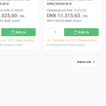
0 Ø16
GRID 50X50 Ø16
pris DKK 16.500,00
Vejledende pris DKK 13.312,50
.025,00
DKK 11.315,63
/ Stk
/ Stk
00 ekskl. moms
DKK 9.052,50 ekskl. moms
Køb nu
Køb nu
er, ca. 10-11 dages levering
Fjernlager, ca. 10-11 dages levering
e? Husk at login!
Erhvervskunde? Husk at login!
Næste side