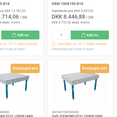
0 Ø16
GRID 100X100 Ø16
pris DKK 13.781,25
Vejledende pris DKK 9.937,50
.714,06
DKK 8.446,88
/ Stk
/ Stk
5 ekskl. moms
DKK 6.757,50 ekskl. moms
Køb nu
Køb nu
er, ca. 10-11 dages levering
Fjernlager, ca. 10-11 dages levering
e? Husk at login!
Erhvervskunde? Husk at login!
Kampagne pris
Kampagne pris
485050
36016EC1501005050
RD ECO 1500X1480
SVEJSEBORD ECO 1500X1000