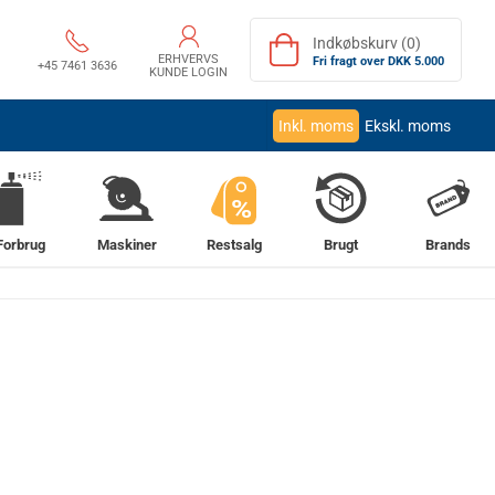
Indkøbskurv (0)
ERHVERVS
Fri fragt over DKK 5.000
+45 7461 3636
KUNDE LOGIN
Inkl. moms
Ekskl. moms
%
Forbrug
Maskiner
Restsalg
Brugt
Brands