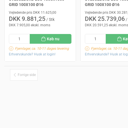
GRID 100X100 Ø16
GRID 100X100 Ø16
Vejledende pris DKK 11.625,00
Vejledende pris DKK 30.281
DKK 9.881,25
DKK 25.739,06
/ Stk
/
DKK 7.905,00 ekskl. moms
DKK 20.591,25 ekskl. mom
Køb nu
Kø
Fjernlager, ca. 10-11 dages levering
Fjernlager, ca. 10-11 da
Erhvervskunde? Husk at login!
Erhvervskunde? Husk at log
Forrige side