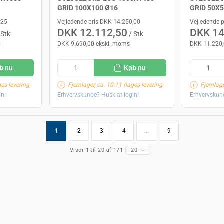
GRID 100X100 Ø16
GRID 50X5
,25
Vejledende pris DKK 14.250,00
Vejledende 
DKK 12.112,50
DKK 14
 Stk
/ Stk
s
DKK 9.690,00 ekskl. moms
DKK 11.220,
b nu
Køb nu
ges levering
Fjernlager, ca. 10-11 dages levering
Fjernlag
in!
Erhvervskunde? Husk at login!
Erhvervskund
1
2
3
4
...
9
Viser 1 til 20 af 171
20