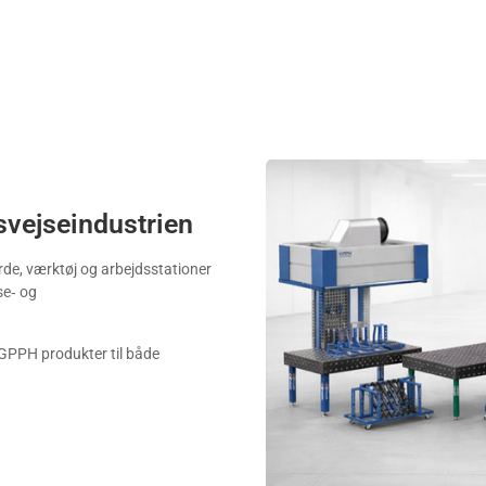
svejseindustrien
de, værktøj og arbejdsstationer
se‑ og
r GPPH produkter til både