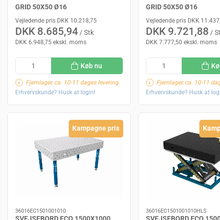
GRID 50X50 Ø16
GRID 50X50 Ø16
Vejledende pris DKK 10.218,75
Vejledende pris DKK 11.437
DKK 8.685,94
DKK 9.721,88
/ Stk
/ S
DKK 6.948,75 ekskl. moms
DKK 7.777,50 ekskl. moms
Køb nu
Kø
Fjernlager, ca. 10-11 dages levering
Fjernlager, ca. 10-11 da
Erhvervskunde? Husk at login!
Erhvervskunde? Husk at log
Kampagne pris
Kamp
36016EC1501001010
36016EC1501001010HLS
SVEJSEBORD ECO 1500X1000
SVEJSEBORD ECO 150