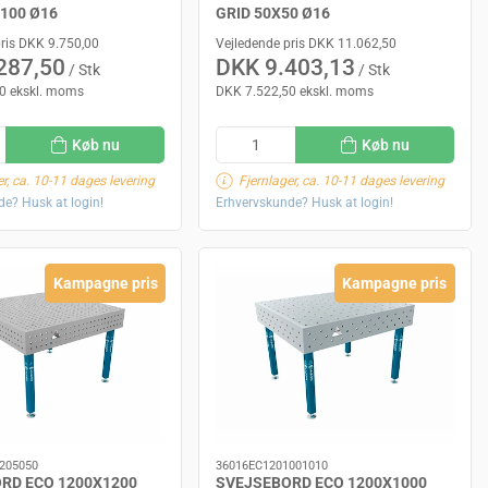
X100 Ø16
GRID 50X50 Ø16
pris DKK 9.750,00
Vejledende pris DKK 11.062,50
287,50
DKK 9.403,13
/ Stk
/ Stk
0 ekskl. moms
DKK 7.522,50 ekskl. moms
Køb nu
Køb nu
er, ca. 10-11 dages levering
Fjernlager, ca. 10-11 dages levering
e? Husk at login!
Erhvervskunde? Husk at login!
Kampagne pris
Kampagne pris
205050
36016EC1201001010
RD ECO 1200X1200
SVEJSEBORD ECO 1200X1000