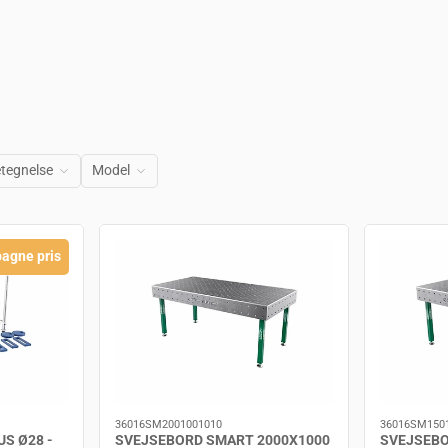
tegnelse
Model
agne pris
36016SM2001001010
36016SM150
S Ø28 -
SVEJSEBORD SMART 2000X1000
SVEJSEBO