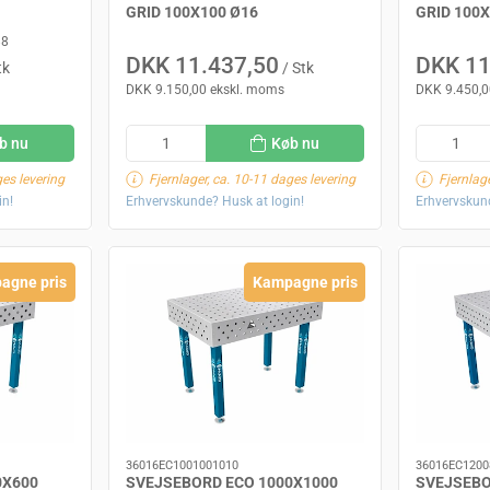
GRID 100X100 Ø16
GRID 100
88
DKK 11.437,50
DKK 11
tk
/ Stk
DKK 9.150,00 ekskl. moms
DKK 9.450,0
b nu
Køb nu
ges levering
Fjernlager, ca. 10-11 dages levering
Fjernlag
in!
Erhvervskunde? Husk at login!
Erhvervskund
agne pris
Kampagne pris
36016EC1001001010
36016EC1200
0X600
SVEJSEBORD ECO 1000X1000
SVEJSEBO