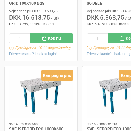
GRID 100X100 Ø28
36 DELE
Vejledende pris DKK 19.593,75
Vejledende pris DKK 8.146,
DKK 16.618,75
DKK 6.868,75
/ Stk
/ S
DKK 13.295,00 ekskl. moms
DKK 5.495,00 ekskl. moms
Køb nu
Kø
Fjernlager, ca. 10-11 dages levering
Fjernlager, ca. 10-11 da
Erhvervskunde? Husk at login!
Erhvervskunde? Husk at log
Kampagne pris
Kamp
36016EC1000605050
36016EC1000601010
SVEJSEBORD ECO 1000X600
SVEJSEBORD ECO 100