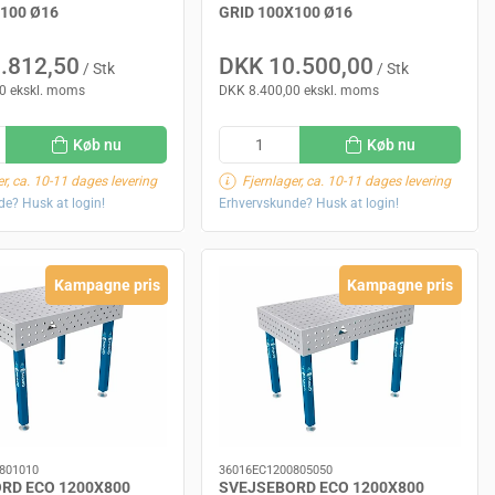
X100 Ø16
GRID 100X100 Ø16
.812,50
DKK 10.500,00
/ Stk
/ Stk
0 ekskl. moms
DKK 8.400,00 ekskl. moms
Køb nu
Køb nu
er, ca. 10-11 dages levering
Fjernlager, ca. 10-11 dages levering
e? Husk at login!
Erhvervskunde? Husk at login!
Kampagne pris
Kampagne pris
801010
36016EC1200805050
RD ECO 1200X800
SVEJSEBORD ECO 1200X800