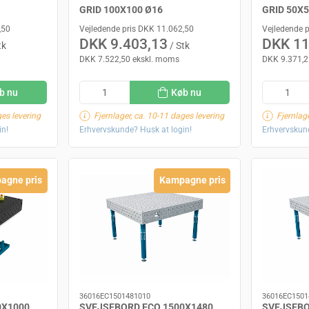
GRID 100X100 Ø16
GRID 50X5
,50
Vejledende pris DKK 11.062,50
Vejledende 
DKK 9.403,13
DKK 11
tk
/ Stk
DKK 7.522,50 ekskl. moms
DKK 9.371,2
b nu
Køb nu
ges levering
Fjernlager, ca. 10-11 dages levering
Fjernlag
in!
Erhvervskunde? Husk at login!
Erhvervskund
agne pris
Kampagne pris
36016EC1501481010
36016EC1501
0X1000
SVEJSEBORD ECO 1500X1480
SVEJSEBO