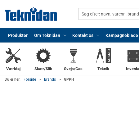
Produkter
Om Teknidan
Kontakt os
Kampagneblade
Værktøj
Skær/Slib
Svejs/Gas
Teknik
Inventa
Du er her:
Forside
Brands
GPPH