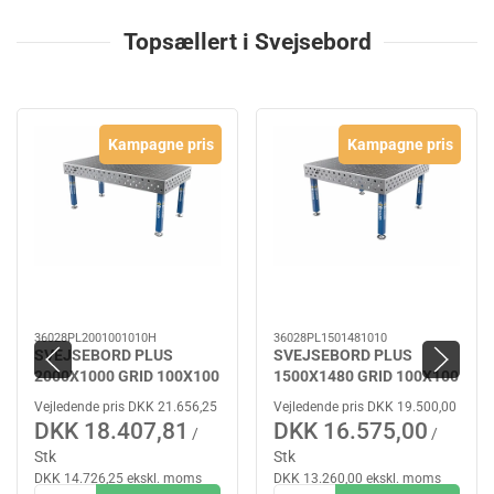
Topsællert i Svejsebord
Kampagne pris
Kampagne pris
36028PL2001001010H
36028PL1501481010
SVEJSEBORD PLUS
SVEJSEBORD PLUS
2000X1000 GRID 100X100
1500X1480 GRID 100X100
Ø28 HJUL
Ø28
Vejledende pris DKK 21.656,25
Vejledende pris DKK 19.500,00
DKK 18.407,81
DKK 16.575,00
/
/
Stk
Stk
DKK 14.726,25 ekskl. moms
DKK 13.260,00 ekskl. moms