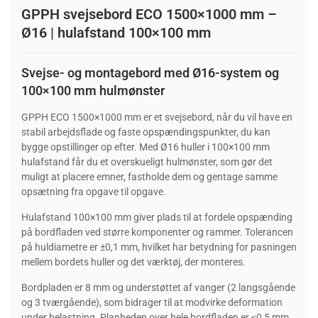
GPPH svejsebord ECO 1500×1000 mm –
Ø16 | hulafstand 100×100 mm
Svejse- og montagebord med Ø16-system og
100×100 mm hulmønster
GPPH ECO 1500×1000 mm er et svejsebord, når du vil have en
stabil arbejdsflade og faste opspændingspunkter, du kan
bygge opstillinger op efter. Med Ø16 huller i 100×100 mm
hulafstand får du et overskueligt hulmønster, som gør det
muligt at placere emner, fastholde dem og gentage samme
opsætning fra opgave til opgave.
Hulafstand 100×100 mm giver plads til at fordele opspænding
på bordfladen ved større komponenter og rammer. Tolerancen
på huldiametre er ±0,1 mm, hvilket har betydning for pasningen
mellem bordets huller og det værktøj, der monteres.
Bordpladen er 8 mm og understøttet af vanger (2 langsgående
og 3 tværgående), som bidrager til at modvirke deformation
under belastning. Planheden over hele bordfladen er ≤0,5 mm,