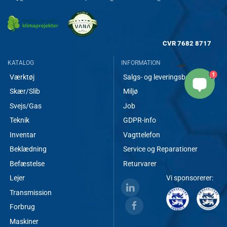
CVR
7682 8717
KATALOG
INFORMATION
1
Værktøj
Salgs- og leveringsbetingelser
Skær/Slib
Miljø
Svejs/Gas
Job
Teknik
GDPR-info
Inventar
Vagttelefon
Beklædning
Service og Reparationer
Befæstelse
Returvarer
Lejer
Vi sponsorerer:
Transmission
Forbrug
Maskiner