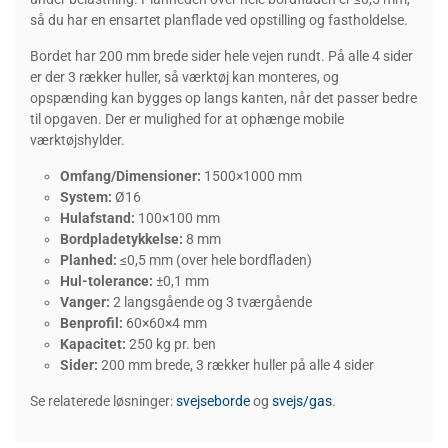
så du har en ensartet planflade ved opstilling og fastholdelse.
Bordet har 200 mm brede sider hele vejen rundt. På alle 4 sider
er der 3 rækker huller, så værktøj kan monteres, og
opspænding kan bygges op langs kanten, når det passer bedre
til opgaven. Der er mulighed for at ophænge mobile
værktøjshylder.
Omfang/Dimensioner:
1500×1000 mm
System:
Ø16
Hulafstand:
100×100 mm
Bordpladetykkelse:
8 mm
Planhed:
≤0,5 mm (over hele bordfladen)
Hul-tolerance:
±0,1 mm
Vanger:
2 langsgående og 3 tværgående
Benprofil:
60×60×4 mm
Kapacitet:
250 kg pr. ben
Sider:
200 mm brede, 3 rækker huller på alle 4 sider
Se relaterede løsninger:
svejseborde
og
svejs/gas
.