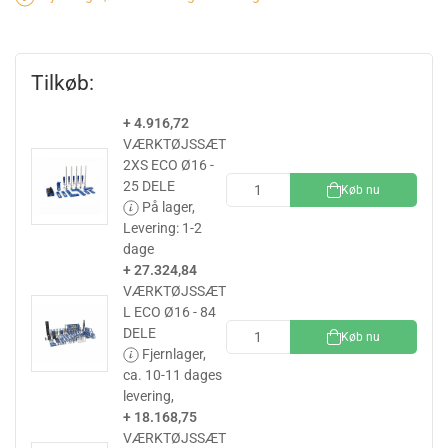
Tilkøb:
+ 4.916,72
VÆRKTØJSSÆT
2XS ECO Ø16 -
25 DELE
Køb nu
På lager,
Levering: 1-2
dage
+ 27.324,84
VÆRKTØJSSÆT
L ECO Ø16 - 84
DELE
Køb nu
Fjernlager,
ca. 10-11 dages
levering,
+ 18.168,75
VÆRKTØJSSÆT