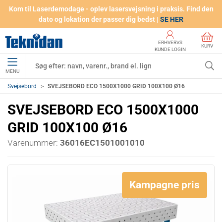
Kom til Laserdemodage - oplev lasersvejsning i praksis. Find den
dato og lokation der passer dig bedst |
SE HER
ERHVERVS
KURV
KUNDE LOGIN
MENU
Svejsebord
SVEJSEBORD ECO 1500X1000 GRID 100X100 Ø16
SVEJSEBORD ECO 1500X1000
GRID 100X100 Ø16
Varenummer:
36016EC1501001010
Kampagne pris