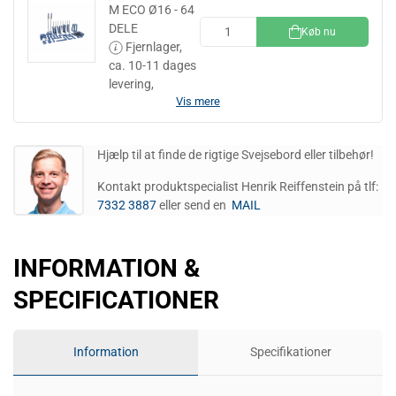
M ECO Ø16 - 64
DELE
Køb nu
Fjernlager,
ca. 10-11 dages
levering,
Vis mere
Hjælp til at finde de rigtige Svejsebord eller tilbehør!
Kontakt produktspecialist Henrik Reiffenstein på tlf:
7332 3887
eller send en
MAIL
INFORMATION &
SPECIFICATIONER
Information
Specifikationer