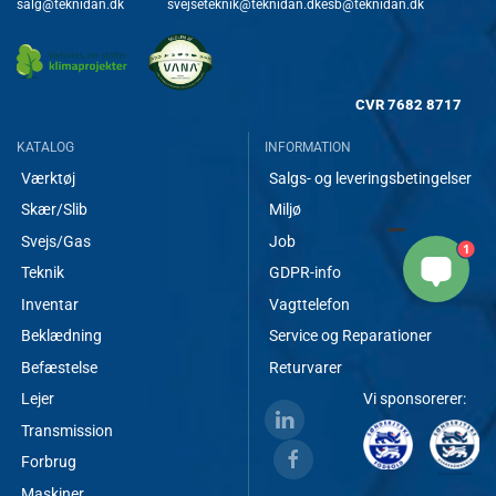
salg@teknidan.dk
svejseteknik@teknidan.dk
esb@teknidan.dk
CVR
7682 8717
KATALOG
INFORMATION
Værktøj
Salgs- og leveringsbetingelser
Skær/Slib
Miljø
Svejs/Gas
Job
1
Teknik
GDPR-info
Inventar
Vagttelefon
Beklædning
Service og Reparationer
Befæstelse
Returvarer
Lejer
Vi sponsorerer:
Transmission
Forbrug
Maskiner