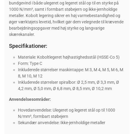
bundgevind i både ulegeret og legeret stål op til en styrke på
1000 N/mm², samt i formbart støbejern og ikke-jernholdige
metaller. Kobolt legering sikrer en høj varmebestandighed og
øger værktøjets levetid, hvilket gør dem velegnede til krævende
bearbejdningsopgaver med høj styrke og langvarige
skærekanaler.
Specifikationer:
Materiale: Koboltlegeret højhastighedsstål (HSSE-Co 5)
Form: Type C
Inkluderede størrelser maskintappe: M 3, M 4, M 5, M 6, M
8, M 10, M 12
Inkluderede størrelser spiralbor: Ø 2,5 mm, Ø 3,3 mm, Ø
4,2 mm, Ø 5,0 mm, Ø 6,8 mm, Ø 8,5 mm, Ø 10,2 mm
Anvendelsesområder:
Hovedanvendelse: Ulegeret og legeret stål op til 1000
N/mm², formbart støbejern
Sekundær anvendelse: Ikke-jernholdige metaller