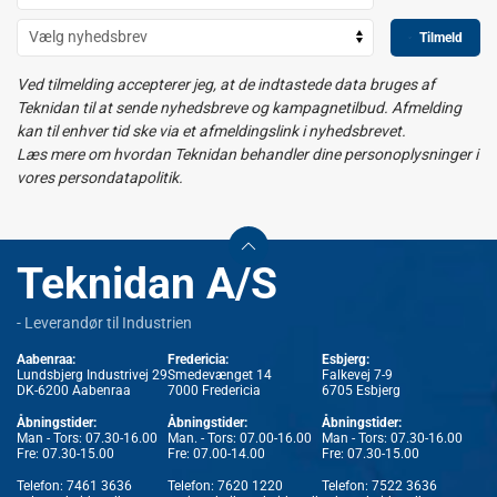
Tilmeld
Ved tilmelding accepterer jeg, at de indtastede data bruges af
Teknidan til at sende nyhedsbreve og kampagnetilbud. Afmelding
kan til enhver tid ske via et afmeldingslink i nyhedsbrevet.
Læs mere om hvordan Teknidan behandler dine personoplysninger i
vores persondatapolitik.
Teknidan A/S
- Leverandør til Industrien
Aabenraa:
Fredericia:
Esbjerg:
Lundsbjerg Industrivej 29
Smedevænget 14
Falkevej 7-9
DK-6200 Aabenraa
7000 Fredericia
6705 Esbjerg
Åbningstider:
Åbningstider:
Åbningstider:
Man - Tors: 07.30-16.00
Man. - Tors: 07.00-16.00
Man - Tors: 07.30-16.00
Fre: 07.30-15.00
Fre: 07.00-14.00
Fre: 07.30-15.00
Telefon:
7461 3636
Telefon:
7620 1220
Telefon:
7522 3636