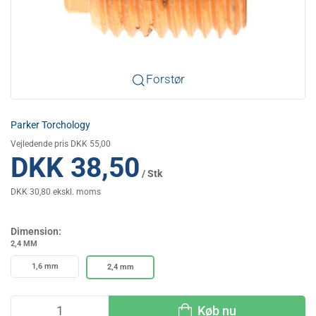
Forstør
Parker Torchology
Vejledende pris DKK 55,00
DKK 38,50
/ Stk
DKK 30,80 ekskl. moms
Dimension:
2,4 MM
1,6 mm
2,4 mm
Køb nu