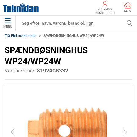
ERHVERVS
KURV
KUNDE LOGIN
MENU
TIG Elektrodeholder
SPÆNDBØSNINGHUS WP24/WP24W
SPÆNDBØSNINGHUS
WP24/WP24W
Varenummer:
81924CB332