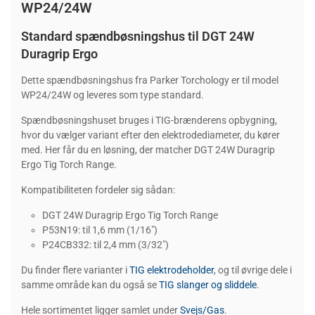
WP24/24W
Standard spændbøsningshus til DGT 24W
Duragrip Ergo
Dette spændbøsningshus fra Parker Torchology er til model
WP24/24W og leveres som type standard.
Spændbøsningshuset bruges i TIG-brænderens opbygning,
hvor du vælger variant efter den elektrodediameter, du kører
med. Her får du en løsning, der matcher DGT 24W Duragrip
Ergo Tig Torch Range.
Kompatibiliteten fordeler sig sådan:
DGT 24W Duragrip Ergo Tig Torch Range
P53N19: til 1,6 mm (1/16")
P24CB332: til 2,4 mm (3/32")
Du finder flere varianter i
TIG elektrodeholder
, og til øvrige dele i
samme område kan du også se
TIG slanger og sliddele
.
Hele sortimentet ligger samlet under
Svejs/Gas
.