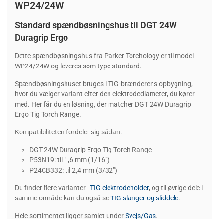
WP24/24W
Standard spændbøsningshus til DGT 24W
Duragrip Ergo
Dette spændbøsningshus fra Parker Torchology er til model
WP24/24W og leveres som type standard.
Spændbøsningshuset bruges i TIG-brænderens opbygning,
hvor du vælger variant efter den elektrodediameter, du kører
med. Her får du en løsning, der matcher DGT 24W Duragrip
Ergo Tig Torch Range.
Kompatibiliteten fordeler sig sådan:
DGT 24W Duragrip Ergo Tig Torch Range
P53N19: til 1,6 mm (1/16")
P24CB332: til 2,4 mm (3/32")
Du finder flere varianter i
TIG elektrodeholder
, og til øvrige dele i
samme område kan du også se
TIG slanger og sliddele
.
Hele sortimentet ligger samlet under
Svejs/Gas
.