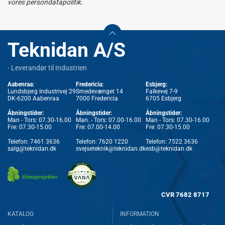
vores persondatapolitik.
Teknidan A/S
- Leverandør til Industrien
Aabenraa:
Fredericia:
Esbjerg:
Lundsbjerg Industrivej 29
Smedevænget 14
Falkevej 7-9
DK-6200 Aabenraa
7000 Fredericia
6705 Esbjerg
Åbningstider:
Åbningstider:
Åbningstider:
Man - Tors: 07.30-16.00
Man. - Tors: 07.00-16.00
Man - Tors: 07.30-16.00
Fre: 07.30-15.00
Fre: 07.00-14.00
Fre: 07.30-15.00
Telefon:
7461 3636
Telefon:
7620 1220
Telefon:
7522 3636
salg@teknidan.dk
svejseteknik@teknidan.dk
esb@teknidan.dk
CVR
7682 8717
KATALOG
INFORMATION