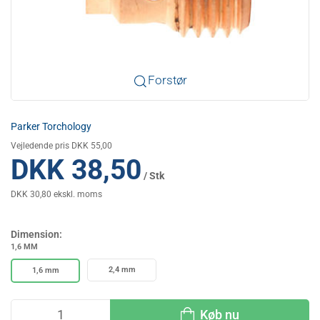
Forstør
Parker Torchology
Vejledende pris DKK 55,00
DKK 38,50
/ Stk
DKK 30,80 ekskl. moms
Dimension:
1,6 MM
2,4 mm
1,6 mm
Køb nu