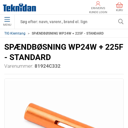
ERHVERVS
KURV
KUNDE LOGIN
MENU
TIG Klemtang
SPÆNDBØSNING WP24W + 225F - STANDARD
SPÆNDBØSNING WP24W + 225F
- STANDARD
Varenummer:
81924C332