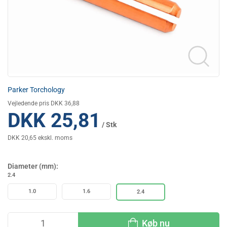
Parker Torchology
Vejledende pris DKK 36,88
DKK 25,81
/ Stk
DKK 20,65 ekskl. moms
Diameter (mm):
2.4
1.0
1.6
2.4
Køb nu