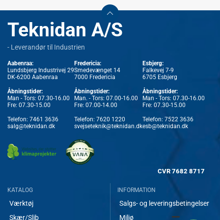
Teknidan A/S
- Leverandør til Industrien
Aabenraa:
Fredericia:
Esbjerg:
Lundsbjerg Industrivej 29
Smedevænget 14
Falkevej 7-9
DK-6200 Aabenraa
7000 Fredericia
6705 Esbjerg
Åbningstider:
Åbningstider:
Åbningstider:
Man - Tors: 07.30-16.00
Man. - Tors: 07.00-16.00
Man - Tors: 07.30-16.00
Fre: 07.30-15.00
Fre: 07.00-14.00
Fre: 07.30-15.00
Telefon:
7461 3636
Telefon:
7620 1220
Telefon:
7522 3636
salg@teknidan.dk
svejseteknik@teknidan.dk
esb@teknidan.dk
CVR
7682 8717
KATALOG
INFORMATION
Værktøj
Salgs- og leveringsbetingelser
Skær/Slib
Miljø