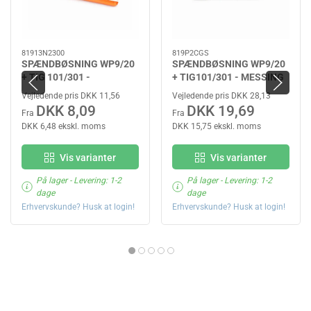
81913N2300
819P2CGS
SPÆNDBØSNING WP9/20
SPÆNDBØSNING WP9/20
+ TIG 101/301 -
+ TIG101/301 - MESSING
STANDARD
HD
Vejledende pris DKK 11,56
Vejledende pris DKK 28,13
DKK 8,09
DKK 19,69
Fra
Fra
DKK 6,48 ekskl. moms
DKK 15,75 ekskl. moms
Vis varianter
Vis varianter
På lager
- Levering: 1-2
På lager
- Levering: 1-2
dage
dage
Erhvervskunde? Husk at login!
Erhvervskunde? Husk at login!