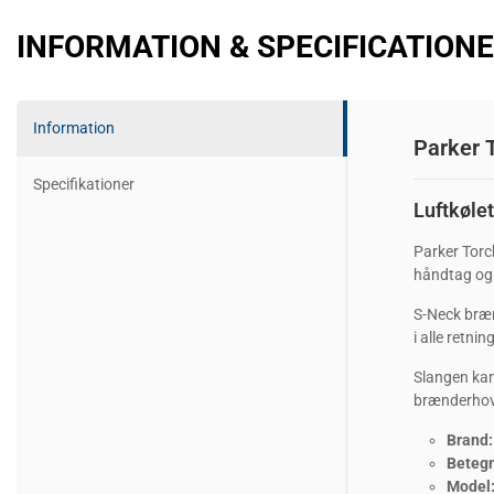
INFORMATION & SPECIFICATION
Information
Parker T
Specifikationer
Luftkøle
Parker Torc
håndtag og e
S-Neck bræn
i alle retni
Slangen ka
brænderhov
Brand:
Betegn
Model