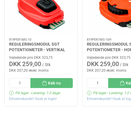
819PER1MS-10
819PER1MS-10H
REGULERINGSMODUL SGT
REGULERINGSMODUL 
POTENTIOMETER - VERTIKAL
POTENTIOMETER - HO
Vejledende pris DKK 323,75
Vejledende pris DKK 323,75
DKK 259,00
DKK 259,00
/ Stk
/ Stk
DKK 207,20 ekskl. moms
DKK 207,20 ekskl. moms
Køb nu
Kø
På lager
- Levering: 1-2 dage
På lager
- Levering: 1-2
Erhvervskunde? Husk at login!
Erhvervskunde? Husk at log