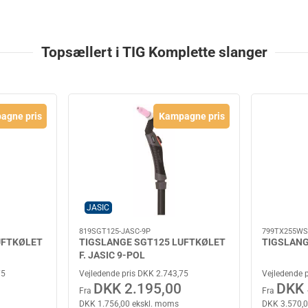
Topsællert i TIG Komplette slanger
agne pris
Kampagne pris
JASIC
819SGT125-JASC-9P
799TX255WS
UFTKØLET
TIGSLANGE SGT125 LUFTKØLET
TIGSLANG
F. JASIC 9-POL
75
Vejledende pris DKK 2.743,75
Vejledende 
DKK 2.195,00
DKK 
Fra
Fra
DKK 1.756,00 ekskl. moms
DKK 3.570,0