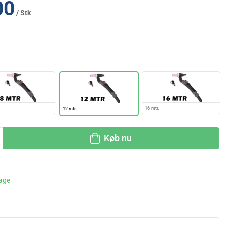
00
/ Stk
16 mtr.
12 mtr.
Køb nu
dage