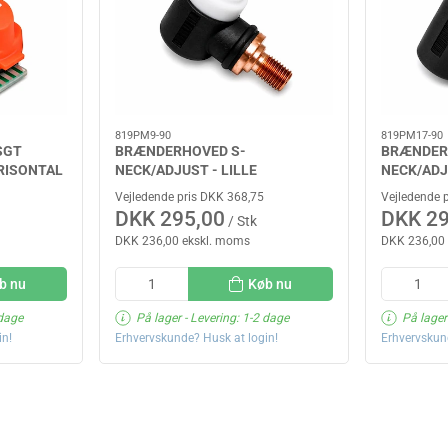
819PM9-90
819PM17-90
SGT
BRÆNDERHOVED S-
BRÆNDER
RISONTAL
NECK/ADJUST - LILLE
NECK/ADJ
Vejledende pris DKK 368,75
Vejledende 
DKK 295,00
DKK 29
/ Stk
DKK 236,00 ekskl. moms
DKK 236,00
b nu
Køb nu
 dage
På lager
- Levering: 1-2 dage
På lager
in!
Erhvervskunde? Husk at login!
Erhvervskun