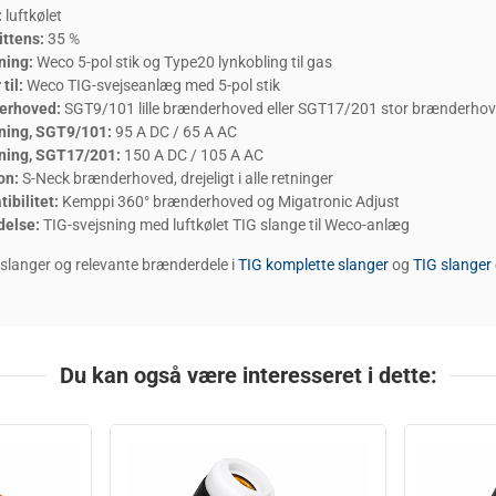
:
luftkølet
ittens:
35 %
ning:
Weco 5-pol stik og Type20 lynkobling til gas
til:
Weco TIG-svejseanlæg med 5-pol stik
erhoved:
SGT9/101 lille brænderhoved eller SGT17/201 stor brænderho
ning, SGT9/101:
95 A DC / 65 A AC
ning, SGT17/201:
150 A DC / 105 A AC
on:
S-Neck brænderhoved, drejeligt i alle retninger
ibilitet:
Kemppi 360° brænderhoved og Migatronic Adjust
delse:
TIG-svejsning med luftkølet TIG slange til Weco-anlæg
G slanger og relevante brænderdele i
TIG komplette slanger
og
TIG slanger 
Du kan også være interesseret i dette: