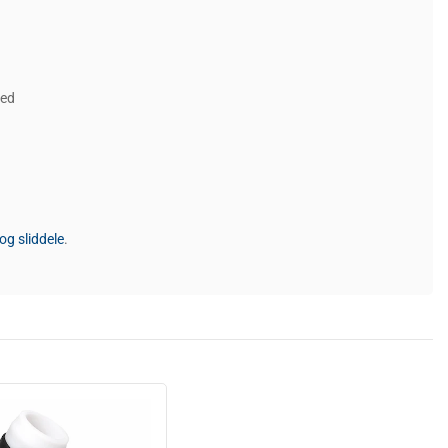
ved
og sliddele
.