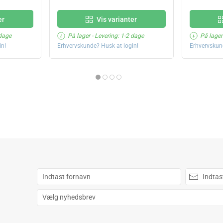
er
Vis varianter
 dage
På lager
- Levering: 1-2 dage
På lager
in!
Erhvervskunde? Husk at login!
Erhvervskun