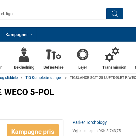
Kampagner
r
Beklædning
Befæstelse
Lejer
Transmission
og sliddele
TIG Komplette slanger
TIGSLANGE SGT125 LUFTKØLET F. WE
. WECO 5-POL
Parker Torchology
Kampagne pris
Vejledende pris DKK 3.743,75