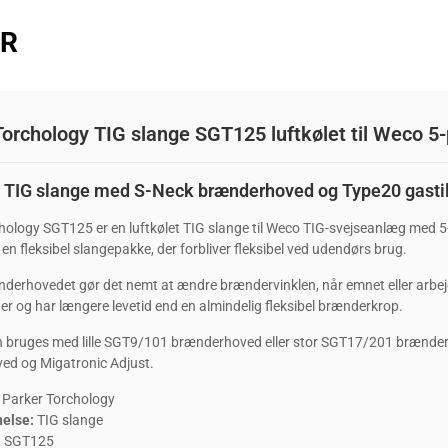
ER
orchology TIG slange SGT125 luftkølet til Weco 5-
t TIG slange med S-Neck brænderhoved og Type20 gastil
hology SGT125 er en luftkølet TIG slange til Weco TIG-svejseanlæg med 5-
n fleksibel slangepakke, der forbliver fleksibel ved udendørs brug.
derhovedet gør det nemt at ændre brændervinklen, når emnet eller arbe
nger og har længere levetid end en almindelig fleksibel brænderkrop.
n bruges med lille SGT9/101 brænderhoved eller stor SGT17/201 brænde
ed og Migatronic Adjust.
Parker Torchology
else:
TIG slange
:
SGT125