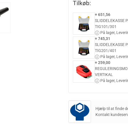
Tilkøb:
+ 651,56
SLIDDELEKASSE P
TIG101/301
På lager,
Leveri
+ 745,31
SLIDDELEKASSE P
TIG201/401
På lager,
Leveri
+ 259,00
REGULERINGSMOD
VERTIKAL
På lager,
Leveri
Hjælp til at finde 
Kontakt kundeserv