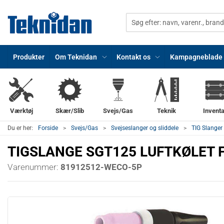
Produkter
Om Teknidan
Kontakt os
Kampagneblade
Værktøj
Skær/Slib
Svejs/Gas
Teknik
Inventa
Du er her:
Forside
Svejs/Gas
Svejseslanger og sliddele
TIG Slanger 
TIGSLANGE SGT125 LUFTKØLET F
Varenummer:
81912512-WECO-5P