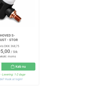
HOVED S-
UST - STOR
pris DKK 368,75
5,00
/ Stk
 ekskl. moms
Køb nu
- Levering: 1-2 dage
de? Husk at login!