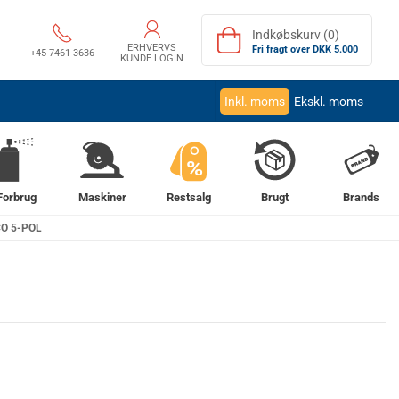
Indkøbskurv (0)
ERHVERVS
Fri fragt over DKK 5.000
+45 7461 3636
KUNDE LOGIN
Inkl. moms
Ekskl. moms
%
Forbrug
Maskiner
Restsalg
Brugt
Brands
CO 5-POL