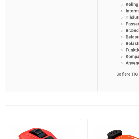
Køling
Interm
Tilslut
Passer 
Brænd
Belast
Belast
Funkti
Kompat
Anven
Se flere TI