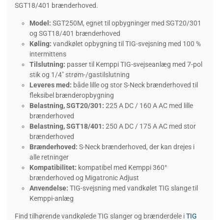
SGT18/401 brænderhoved.
Model:
SGT250M, egnet til opbygninger med SGT20/301
og SGT18/401 brænderhoved
Køling:
vandkølet opbygning til TIG-svejsning med 100 %
intermittens
Tilslutning:
passer til Kemppi TIG-svejseanlæg med 7-pol
stik og 1/4" strøm-/gastilslutning
Leveres med:
både lille og stor S-Neck brænderhoved til
fleksibel brænderopbygning
Belastning, SGT20/301:
225 A DC / 160 A AC med lille
brænderhoved
Belastning, SGT18/401:
250 A DC / 175 A AC med stor
brænderhoved
Brænderhoved:
S-Neck brænderhoved, der kan drejes i
alle retninger
Kompatibilitet:
kompatibel med Kemppi 360°
brænderhoved og Migatronic Adjust
Anvendelse:
TIG-svejsning med vandkølet TIG slange til
Kemppi-anlæg
Find tilhørende vandkølede TIG slanger og brænderdele i
TIG