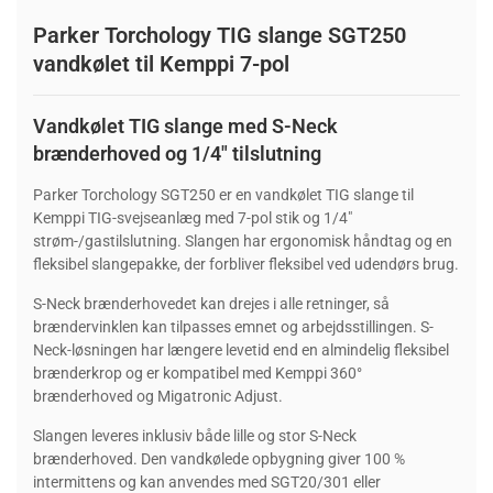
Parker Torchology TIG slange SGT250
vandkølet til Kemppi 7-pol
Vandkølet TIG slange med S-Neck
brænderhoved og 1/4" tilslutning
Parker Torchology SGT250 er en vandkølet TIG slange til
Kemppi TIG-svejseanlæg med 7-pol stik og 1/4"
strøm-/gastilslutning. Slangen har ergonomisk håndtag og en
fleksibel slangepakke, der forbliver fleksibel ved udendørs brug.
S-Neck brænderhovedet kan drejes i alle retninger, så
brændervinklen kan tilpasses emnet og arbejdsstillingen. S-
Neck-løsningen har længere levetid end en almindelig fleksibel
brænderkrop og er kompatibel med Kemppi 360°
brænderhoved og Migatronic Adjust.
Slangen leveres inklusiv både lille og stor S-Neck
brænderhoved. Den vandkølede opbygning giver 100 %
intermittens og kan anvendes med SGT20/301 eller