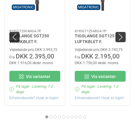
MIGATRONIC
MIGATRONIC
819SGT250-MIGA-7P
819SGT125-MIGA-7P
TIGSLANGE SGT250
TIGSLANGE SGT125
VANDKØLET F.
LUFTKØLET F.
MIGATRONIC 7-POL
MIGATRONIC 7-POL
Vejledende pris DKK 2.993,75
Vejledende pris DKK 2.743,75
DKK 2.395,00
DKK 2.195,00
Fra
Fra
DKK 1.916,00 ekskl. moms
DKK 1.756,00 ekskl. moms
Vis varianter
Vis varianter
På lager
- Levering: 1-2
På lager
- Levering: 1-2
dage
dage
Erhvervskunde? Husk at login!
Erhvervskunde? Husk at login!