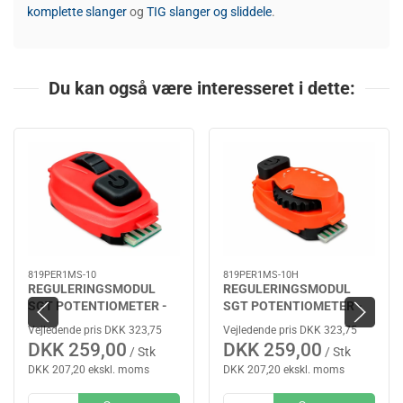
komplette slanger
og
TIG slanger og sliddele
.
Du kan også være interesseret i dette:
819PER1MS-10
819PER1MS-10H
REGULERINGSMODUL
REGULERINGSMODUL
SGT POTENTIOMETER -
SGT POTENTIOMETER -
VERTIKAL
HORISONTAL
Vejledende pris DKK 323,75
Vejledende pris DKK 323,75
DKK 259,00
DKK 259,00
/ Stk
/ Stk
DKK 207,20 ekskl. moms
DKK 207,20 ekskl. moms