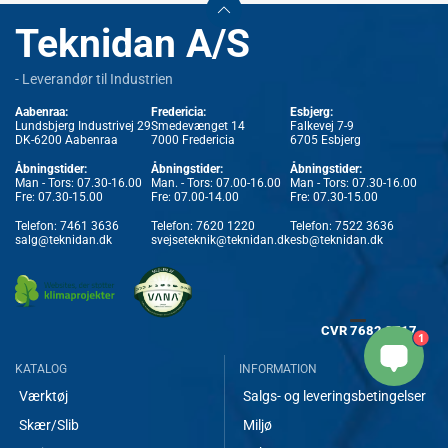
Teknidan A/S
- Leverandør til Industrien
Aabenraa:
Fredericia:
Esbjerg:
Lundsbjerg Industrivej 29
Smedevænget 14
Falkevej 7-9
DK-6200 Aabenraa
7000 Fredericia
6705 Esbjerg
Åbningstider:
Åbningstider:
Åbningstider:
Man - Tors: 07.30-16.00
Man. - Tors: 07.00-16.00
Man - Tors: 07.30-16.00
Fre: 07.30-15.00
Fre: 07.00-14.00
Fre: 07.30-15.00
Telefon:
7461 3636
Telefon:
7620 1220
Telefon:
7522 3636
salg@teknidan.dk
svejseteknik@teknidan.dk
esb@teknidan.dk
CVR
7682 8717
1
KATALOG
INFORMATION
Værktøj
Salgs- og leveringsbetingelser
Skær/Slib
Miljø