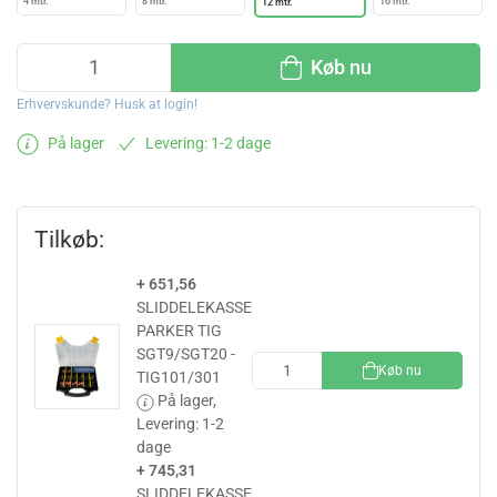
4 mtr.
8 mtr.
16 mtr.
12 mtr.
Køb nu
Erhvervskunde? Husk at login!
På lager
Levering: 1-2 dage
Tilkøb:
+ 651,56
SLIDDELEKASSE
PARKER TIG
SGT9/SGT20 -
Køb nu
TIG101/301
På lager,
Levering: 1-2
dage
+ 745,31
SLIDDELEKASSE