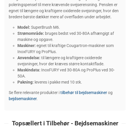
poleringspensel til mere krævende svejserensning. Penslen er
egnet til længere og kraftigere oxiderede svejsninger, hvor den
bredere børste dækker mere af overfladen under arbejdet.
Model:
SuperBrush M6.
Strømområde:
bruges bedst ved 30-80A afhængigt af
maskine og opgave.
Maskiner:
egnet til kraftige Cougartron-maskiner som
InoxFURY og ProPlus.
Anvendelse:
til længere og kraftigere oxiderede
svejsninger, hvor der kræves større kontaktflade.
Maskindata:
InoxFURY ved 30-80A og ProPlus ved 30-
50A.
Pakning:
leveres i pakke med 10 stk.
Se flere relevante produkter i
tilbehør til bejdsemaskiner
og
bejdsemaskiner
.
Topsællert i Tilbehør - Bejdsemaskiner