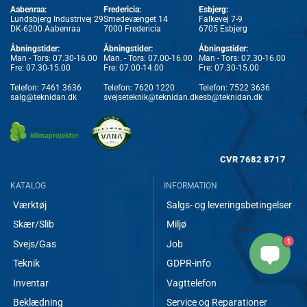
Aabenraa:
Fredericia:
Esbjerg:
Lundsbjerg Industrivej 29
Smedevænget 14
Falkevej 7-9
DK-6200 Aabenraa
7000 Fredericia
6705 Esbjerg
Åbningstider:
Åbningstider:
Åbningstider:
Man - Tors: 07.30-16.00
Man. - Tors: 07.00-16.00
Man - Tors: 07.30-16.00
Fre: 07.30-15.00
Fre: 07.00-14.00
Fre: 07.30-15.00
Telefon:
7461 3636
Telefon:
7620 1220
Telefon:
7522 3636
salg@teknidan.dk
svejseteknik@teknidan.dk
esb@teknidan.dk
CVR
7682 8717
KATALOG
INFORMATION
Værktøj
Salgs- og leveringsbetingelser
Skær/Slib
Miljø
1
Svejs/Gas
Job
Teknik
GDPR-info
Inventar
Vagttelefon
Beklædning
Service og Reparationer