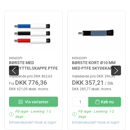
845602PI
8456020PI
BØRSTE MED
BØRSTE KORT Ø10 MM
BESKYTTELSKAPPE PTFE
MED PTFE SKYDEKAPPE
BYMAT
Vejledende pris DKK 862,63
Vejledende pris DKK 396,90
DKK 776,36
DKK 357,21
/ Stk
Fra
DKK 621,09 ekskl. moms
DKK 285,77 ekskl. moms
Vis varianter
Køb nu
På lager
- Levering: 1-2
På lager
- Levering: 1-2
dage
dage
Erhvervskunde? Husk at login!
Erhvervskunde? Husk at login!