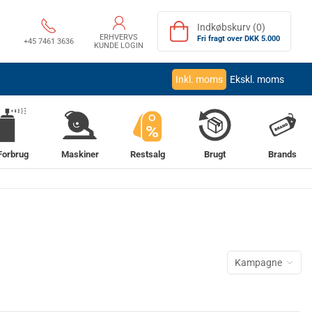
Indkøbskurv (0)
ERHVERVS
Fri fragt over DKK 5.000
+45 7461 3636
KUNDE LOGIN
Inkl. moms
Ekskl. moms
%
Forbrug
Maskiner
Restsalg
Brugt
Brands
Kampagne