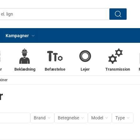
Kampagner
r
Beklædning
Befæstelse
Lejer
Transmission
kiner
r
Brand
Betegnelse
Model
Type