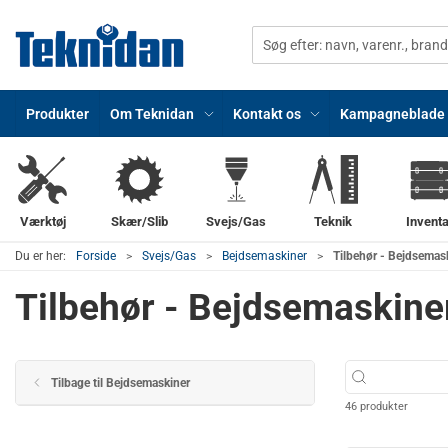
Produkter
Om Teknidan
Kontakt os
Kampagneblade
Værktøj
Skær/Slib
Svejs/Gas
Teknik
Inventa
Du er her:
Forside
Svejs/Gas
Bejdsemaskiner
Tilbehør - Bejdsemas
Tilbehør - Bejdsemaskine
Tilbage til Bejdsemaskiner
46 produkter