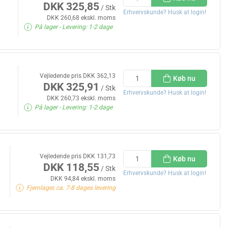
DKK 325,85
/ Stk
Erhvervskunde? Husk at login!
DKK 260,68 ekskl. moms
På lager
- Levering: 1-2 dage
Vejledende pris DKK 362,13
Køb nu
DKK 325,91
/ Stk
Erhvervskunde? Husk at login!
DKK 260,73 ekskl. moms
På lager
- Levering: 1-2 dage
Vejledende pris DKK 131,73
Køb nu
DKK 118,55
/ Stk
Erhvervskunde? Husk at login!
DKK 94,84 ekskl. moms
Fjernlager, ca. 7-8 dages levering