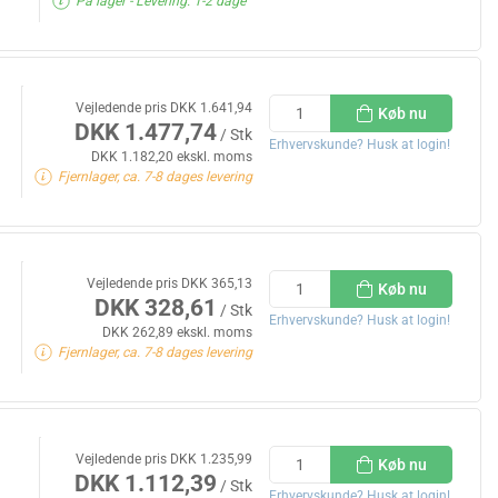
På lager
- Levering: 1-2 dage
Vejledende pris DKK 1.641,94
Køb nu
DKK 1.477,74
/ Stk
Erhvervskunde? Husk at login!
DKK 1.182,20 ekskl. moms
Fjernlager, ca. 7-8 dages levering
Vejledende pris DKK 365,13
Køb nu
DKK 328,61
/ Stk
Erhvervskunde? Husk at login!
DKK 262,89 ekskl. moms
Fjernlager, ca. 7-8 dages levering
Vejledende pris DKK 1.235,99
Køb nu
DKK 1.112,39
/ Stk
Erhvervskunde? Husk at login!