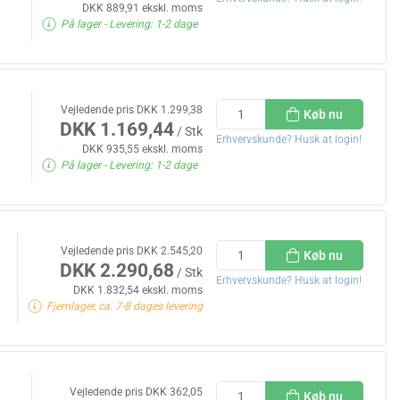
DKK 889,91 ekskl. moms
På lager
- Levering: 1-2 dage
Vejledende pris DKK 1.299,38
Køb nu
DKK 1.169,44
/ Stk
Erhvervskunde? Husk at login!
DKK 935,55 ekskl. moms
På lager
- Levering: 1-2 dage
Vejledende pris DKK 2.545,20
Køb nu
DKK 2.290,68
/ Stk
Erhvervskunde? Husk at login!
DKK 1.832,54 ekskl. moms
Fjernlager, ca. 7-8 dages levering
Vejledende pris DKK 362,05
Køb nu