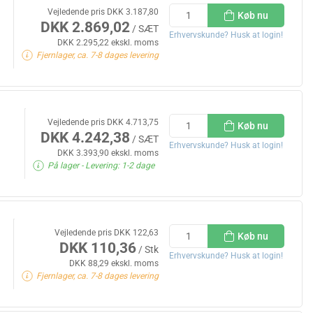
Vejledende pris DKK 3.187,80
Køb nu
DKK 2.869,02
/ SÆT
Erhvervskunde? Husk at login!
DKK 2.295,22 ekskl. moms
Fjernlager, ca. 7-8 dages levering
Vejledende pris DKK 4.713,75
Køb nu
DKK 4.242,38
/ SÆT
Erhvervskunde? Husk at login!
DKK 3.393,90 ekskl. moms
På lager
- Levering: 1-2 dage
Vejledende pris DKK 122,63
Køb nu
DKK 110,36
/ Stk
Erhvervskunde? Husk at login!
DKK 88,29 ekskl. moms
Fjernlager, ca. 7-8 dages levering