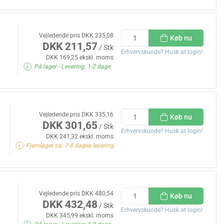
Vejledende pris DKK 235,08
Køb nu
DKK 211,57
/ Stk
Erhvervskunde? Husk at login!
DKK 169,25 ekskl. moms
På lager
- Levering: 1-2 dage
Vejledende pris DKK 335,16
Køb nu
DKK 301,65
/ Stk
Erhvervskunde? Husk at login!
DKK 241,32 ekskl. moms
Fjernlager, ca. 7-8 dages levering
Vejledende pris DKK 480,54
Køb nu
DKK 432,48
/ Stk
Erhvervskunde? Husk at login!
DKK 345,99 ekskl. moms