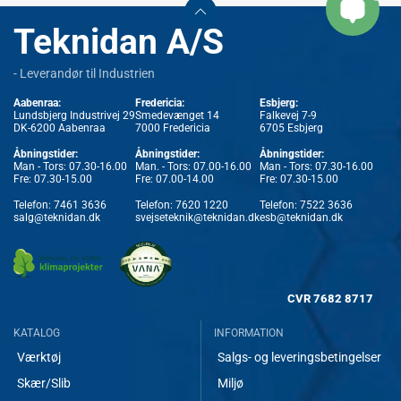
Teknidan A/S
- Leverandør til Industrien
Aabenraa:
Fredericia:
Esbjerg:
Lundsbjerg Industrivej 29
Smedevænget 14
Falkevej 7-9
DK-6200 Aabenraa
7000 Fredericia
6705 Esbjerg
Åbningstider:
Åbningstider:
Åbningstider:
Man - Tors: 07.30-16.00
Man. - Tors: 07.00-16.00
Man - Tors: 07.30-16.00
Fre: 07.30-15.00
Fre: 07.00-14.00
Fre: 07.30-15.00
Telefon:
7461 3636
Telefon:
7620 1220
Telefon:
7522 3636
salg@teknidan.dk
svejseteknik@teknidan.dk
esb@teknidan.dk
CVR
7682 8717
KATALOG
INFORMATION
Værktøj
Salgs- og leveringsbetingelser
Skær/Slib
Miljø