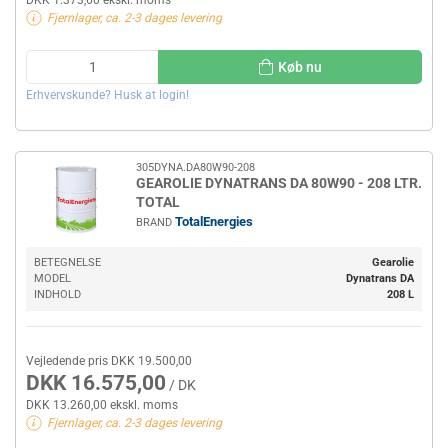
DKK 1.373,60 ekskl. moms
Fjernlager, ca. 2-3 dages levering
Køb nu
Erhvervskunde? Husk at login!
305DYNA.DA80W90-208
GEAROLIE DYNATRANS DA 80W90 - 208 LTR.
TOTAL
TotalEnergies
BRAND
BETEGNELSE
Gearolie
MODEL
Dynatrans DA
INDHOLD
208 L
Vejledende pris DKK 19.500,00
DKK 16.575,00
/ DK
DKK 13.260,00 ekskl. moms
Fjernlager, ca. 2-3 dages levering