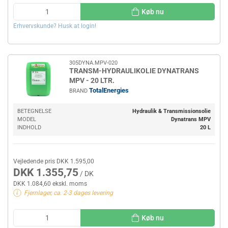
Køb nu
Erhvervskunde? Husk at login!
305DYNA.MPV-020
TRANSM-HYDRAULIKOLIE DYNATRANS
MPV - 20 LTR.
TotalEnergies
BRAND
BETEGNELSE
Hydraulik & Transmissionsolie
MODEL
Dynatrans MPV
INDHOLD
20 L
Vejledende pris DKK 1.595,00
DKK 1.355,75
/ DK
DKK 1.084,60 ekskl. moms
Fjernlager, ca. 2-3 dages levering
Køb nu