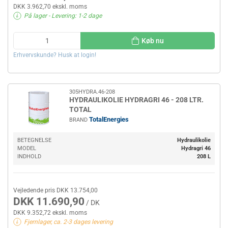
DKK 3.962,70 ekskl. moms
På lager
- Levering: 1-2 dage
Køb nu
Erhvervskunde? Husk at login!
305HYDRA.46-208
HYDRAULIKOLIE HYDRAGRI 46 - 208 LTR.
TOTAL
TotalEnergies
BRAND
BETEGNELSE
Hydraulikolie
MODEL
Hydragri 46
INDHOLD
208 L
Vejledende pris DKK 13.754,00
DKK 11.690,90
/ DK
DKK 9.352,72 ekskl. moms
Fjernlager, ca. 2-3 dages levering