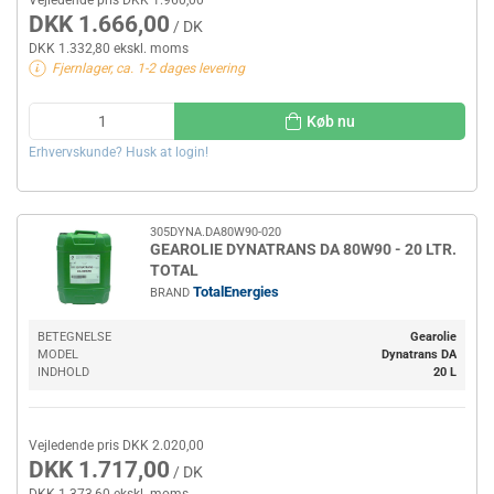
DKK 1.666,00
/ DK
DKK 1.332,80 ekskl. moms
Fjernlager, ca. 1-2 dages levering
Køb nu
Erhvervskunde? Husk at login!
305DYNA.DA80W90-020
GEAROLIE DYNATRANS DA 80W90 - 20 LTR.
TOTAL
TotalEnergies
BRAND
BETEGNELSE
Gearolie
MODEL
Dynatrans DA
INDHOLD
20 L
Vejledende pris DKK 2.020,00
DKK 1.717,00
/ DK