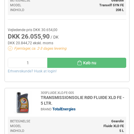
BETEGNELSE
Gearolie
MODEL
Tranself SYN FE
INDHOLD
208 L
Vejledende pris DKK 30.654,00
DKK 26.055,90
/ DK
DKK 20.844,72 ekskl. moms
Fjernlager, ca. 2-3 dages levering
Køb nu
Erhvervskunde? Husk at login!
305FLUIDE.XLD.FE-005
TRANSMISSIONSOLIE RØD FLUIDE XLD FE -
5 LTR.
TotalEnergies
BRAND
BETEGNELSE
Gearolie
MODEL
Fluide XLD FE
INDHOLD
5 L