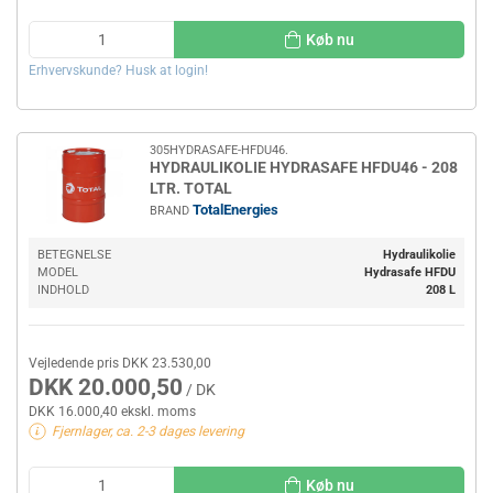
Køb nu
Erhvervskunde? Husk at login!
305HYDRASAFE-HFDU46.
HYDRAULIKOLIE HYDRASAFE HFDU46 - 208
LTR. TOTAL
TotalEnergies
BRAND
BETEGNELSE
Hydraulikolie
MODEL
Hydrasafe HFDU
INDHOLD
208 L
Vejledende pris DKK 23.530,00
DKK 20.000,50
/ DK
DKK 16.000,40 ekskl. moms
Fjernlager, ca. 2-3 dages levering
Køb nu