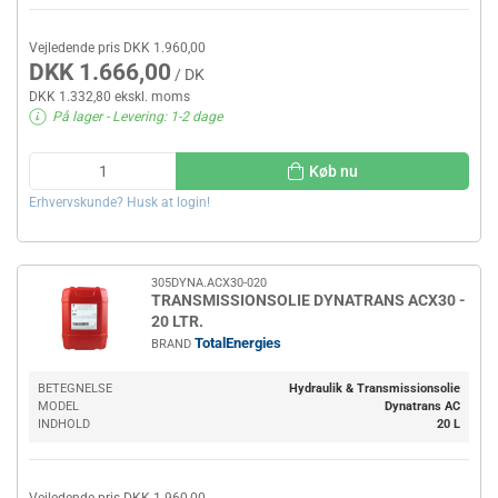
Vejledende pris DKK 1.960,00
DKK 1.666,00
/ DK
DKK 1.332,80 ekskl. moms
På lager
- Levering: 1-2 dage
Køb nu
Erhvervskunde? Husk at login!
305DYNA.ACX30-020
TRANSMISSIONSOLIE DYNATRANS ACX30 -
20 LTR.
TotalEnergies
BRAND
BETEGNELSE
Hydraulik & Transmissionsolie
MODEL
Dynatrans AC
INDHOLD
20 L
Vejledende pris DKK 1.960,00