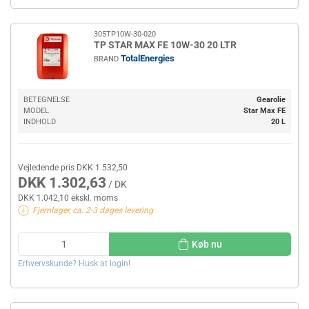
305TP10W-30-020
TP STAR MAX FE 10W-30 20 LTR
TotalEnergies
BRAND
BETEGNELSE
Gearolie
MODEL
Star Max FE
INDHOLD
20 L
Vejledende pris DKK 1.532,50
DKK 1.302,63
/ DK
DKK 1.042,10 ekskl. moms
Fjernlager, ca. 2-3 dages levering
Køb nu
Erhvervskunde? Husk at login!