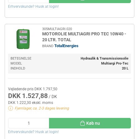
Erhvervskunde? Husk at login!
305MULTIAGRI.020
MOTOROLIE MULTIAGRI PRO TEC 10W40 -
20 LTR. TOTAL
TotalEnergies
BRAND
BETEGNELSE
Hydraulik & Transmissionsolie
MODEL
Multiargi Pro-Tec
INDHOLD
20 L
Vejledende pris DKK 1.797,50
DKK 1.527,88
/ DK
DKK 1.222,30 ekskl. moms
Fjernlager, ca. 2-3 dages levering
Køb nu
Erhvervskunde? Husk at login!