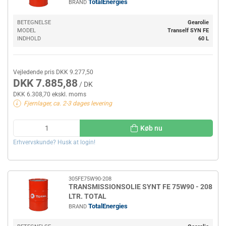
TotalEnergies
BRAND
BETEGNELSE
Gearolie
MODEL
Tranself SYN FE
INDHOLD
60 L
Vejledende pris DKK 9.277,50
DKK 7.885,88
/ DK
DKK 6.308,70 ekskl. moms
Fjernlager, ca. 2-3 dages levering
Køb nu
Erhvervskunde? Husk at login!
305FE75W90-208
TRANSMISSIONSOLIE SYNT FE 75W90 - 208
LTR. TOTAL
TotalEnergies
BRAND