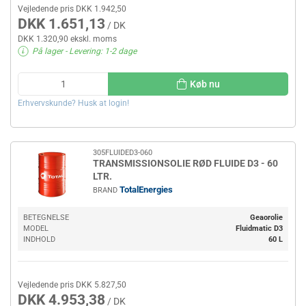
Vejledende pris DKK 1.942,50
DKK 1.651,13
/ DK
DKK 1.320,90 ekskl. moms
På lager
- Levering: 1-2 dage
Køb nu
Erhvervskunde? Husk at login!
305FLUIDED3-060
TRANSMISSIONSOLIE RØD FLUIDE D3 - 60
LTR.
TotalEnergies
BRAND
BETEGNELSE
Geaorolie
MODEL
Fluidmatic D3
INDHOLD
60 L
Vejledende pris DKK 5.827,50
DKK 4.953,38
/ DK