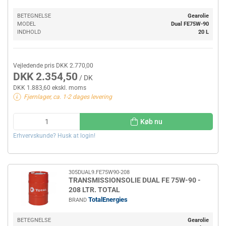
BETEGNELSE
Gearolie
MODEL
Dual FE75W-90
INDHOLD
20 L
Vejledende pris DKK 2.770,00
DKK 2.354,50
/ DK
DKK 1.883,60 ekskl. moms
Fjernlager, ca. 1-2 dages levering
Køb nu
Erhvervskunde? Husk at login!
305DUAL9.FE75W90-208
TRANSMISSIONSOLIE DUAL FE 75W-90 -
208 LTR. TOTAL
TotalEnergies
BRAND
BETEGNELSE
Gearolie