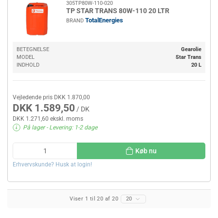
305TP80W-110-020
TP STAR TRANS 80W-110 20 LTR
TotalEnergies
BRAND
BETEGNELSE
Gearolie
MODEL
Star Trans
INDHOLD
20 L
Vejledende pris DKK 1.870,00
DKK 1.589,50
/ DK
DKK 1.271,60 ekskl. moms
På lager
- Levering: 1-2 dage
Køb nu
Erhvervskunde? Husk at login!
Viser 1 til 20 af 20
20