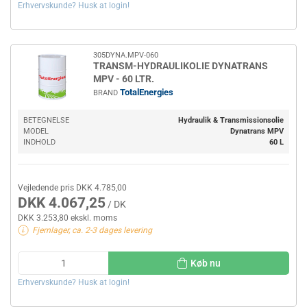
Erhvervskunde? Husk at login!
305DYNA.MPV-060
TRANSM-HYDRAULIKOLIE DYNATRANS
MPV - 60 LTR.
TotalEnergies
BRAND
BETEGNELSE
Hydraulik & Transmissionsolie
MODEL
Dynatrans MPV
INDHOLD
60 L
Vejledende pris DKK 4.785,00
DKK 4.067,25
/ DK
DKK 3.253,80 ekskl. moms
Fjernlager, ca. 2-3 dages levering
Køb nu
Erhvervskunde? Husk at login!