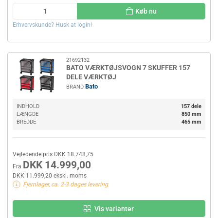
Køb nu
Erhvervskunde? Husk at login!
21692132
BATO VÆRKTØJSVOGN 7 SKUFFER 157
DELE VÆRKTØJ
Bato
BRAND
INDHOLD
157 dele
LÆNGDE
850 mm
BREDDE
465 mm
Vejledende pris DKK 18.748,75
DKK 14.999,00
Fra
DKK 11.999,20 ekskl. moms
Fjernlager, ca. 2-3 dages levering
Vis varianter