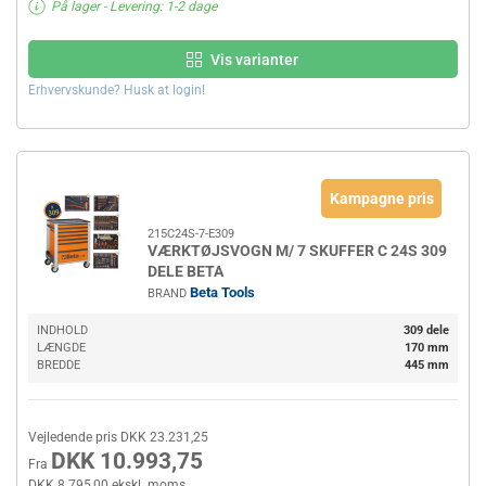
På lager
- Levering: 1-2 dage
Vis varianter
Erhvervskunde? Husk at login!
Kampagne pris
215C24S-7-E309
VÆRKTØJSVOGN M/ 7 SKUFFER C 24S 309
DELE BETA
Beta Tools
BRAND
INDHOLD
309 dele
LÆNGDE
170 mm
BREDDE
445 mm
Vejledende pris DKK 23.231,25
DKK 10.993,75
Fra
DKK 8.795,00 ekskl. moms