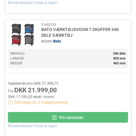
Erhvervskunde? Husk at login!
21692133
BATO VÆRKTØJSVOGN 7 SKUFFER 340
DELE VÆRKTØJ
Bato
BRAND
INDHOLD
340 dele
LÆNGDE
820 mm
BREDDE
465 mm
Vejledende pris DKK 27.498,75
DKK 21.999,00
Fra
DKK 17.599,20 ekskl. moms
Fjernlager, ca. 2-3 dages levering
Vis varianter
Erhvervskunde? Husk at login!