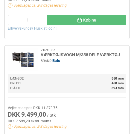
DKK 7.199,20 ekskl. moms
Fjernlager, ca. 2-3 dages levering
Køb nu
Erhvervskunde? Husk at login!
21691032
VÆRKTØJSVOGN M/358 DELE VÆRKTØJ
Bato
BRAND
LÆNGDE
850 mm
BREDDE
460 mm
HØJDE
893 mm
Vejledende pris DKK 11.873,75
DKK 9.499,00
/ Stk
DKK 7.599,20 ekskl. moms
Fjernlager, ca. 2-3 dages levering