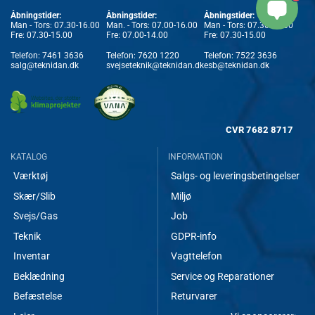
Åbningstider:
Åbningstider:
Åbningstider:
Man - Tors: 07.30-16.00
Man. - Tors: 07.00-16.00
Man - Tors: 07.30-16.00
Fre: 07.30-15.00
Fre: 07.00-14.00
Fre: 07.30-15.00
Telefon:
7461 3636
Telefon:
7620 1220
Telefon:
7522 3636
salg@teknidan.dk
svejseteknik@teknidan.dk
esb@teknidan.dk
CVR
7682 8717
KATALOG
INFORMATION
Værktøj
Salgs- og leveringsbetingelser
Skær/Slib
Miljø
Svejs/Gas
Job
Teknik
GDPR-info
Inventar
Vagttelefon
Beklædning
Service og Reparationer
Befæstelse
Returvarer