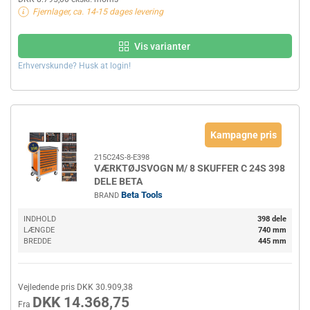
Fjernlager, ca. 14-15 dages levering
Vis varianter
Erhvervskunde? Husk at login!
Kampagne pris
215C24S-8-E398
VÆRKTØJSVOGN M/ 8 SKUFFER C 24S 398
DELE BETA
Beta Tools
BRAND
INDHOLD
398 dele
LÆNGDE
740 mm
BREDDE
445 mm
Vejledende pris DKK 30.909,38
DKK 14.368,75
Fra