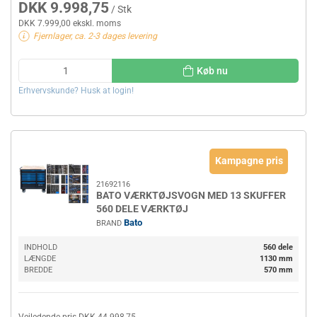
DKK 9.998,75
/ Stk
DKK 7.999,00 ekskl. moms
Fjernlager, ca. 2-3 dages levering
Køb nu
Erhvervskunde? Husk at login!
Kampagne pris
21692116
BATO VÆRKTØJSVOGN MED 13 SKUFFER
560 DELE VÆRKTØJ
Bato
BRAND
INDHOLD
560 dele
LÆNGDE
1130 mm
BREDDE
570 mm
Vejledende pris DKK 44.998,75