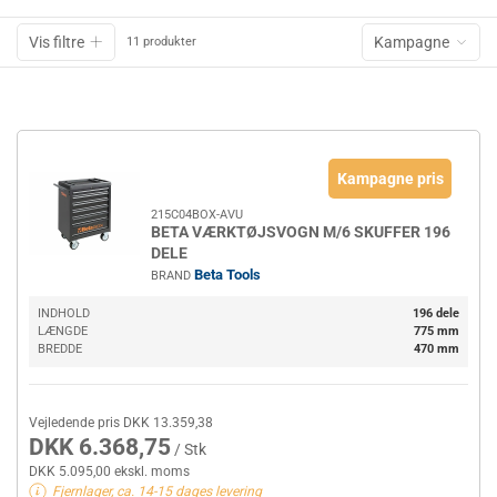
Vis filtre
Kampagne
11 produkter
Kampagne pris
215C04BOX-AVU
BETA VÆRKTØJSVOGN M/6 SKUFFER 196
DELE
Beta Tools
BRAND
INDHOLD
196 dele
LÆNGDE
775 mm
BREDDE
470 mm
Vejledende pris DKK 13.359,38
DKK 6.368,75
/ Stk
DKK 5.095,00 ekskl. moms
Fjernlager, ca. 14-15 dages levering