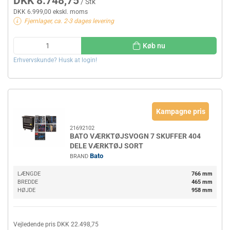
DKK 8.748,75
/ Stk
DKK 6.999,00 ekskl. moms
Fjernlager, ca. 2-3 dages levering
Køb nu
Erhvervskunde? Husk at login!
Kampagne pris
21692102
BATO VÆRKTØJSVOGN 7 SKUFFER 404
DELE VÆRKTØJ SORT
Bato
BRAND
LÆNGDE
766 mm
BREDDE
465 mm
HØJDE
958 mm
Vejledende pris DKK 22.498,75