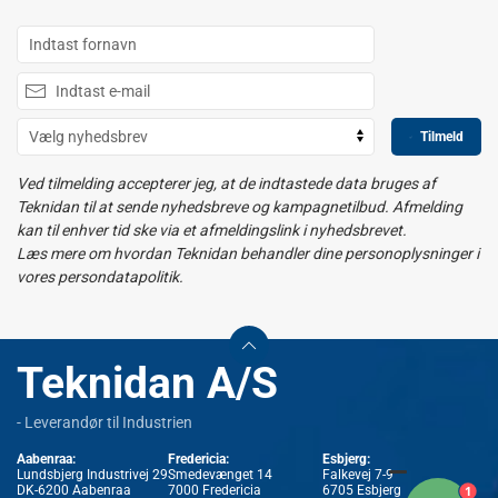
Tilmeld
Ved tilmelding accepterer jeg, at de indtastede data bruges af
Teknidan til at sende nyhedsbreve og kampagnetilbud. Afmelding
kan til enhver tid ske via et afmeldingslink i nyhedsbrevet.
Læs mere om hvordan Teknidan behandler dine personoplysninger i
vores persondatapolitik.
Teknidan A/S
- Leverandør til Industrien
Aabenraa:
Fredericia:
Esbjerg:
Lundsbjerg Industrivej 29
Smedevænget 14
Falkevej 7-9
1
DK-6200 Aabenraa
7000 Fredericia
6705 Esbjerg