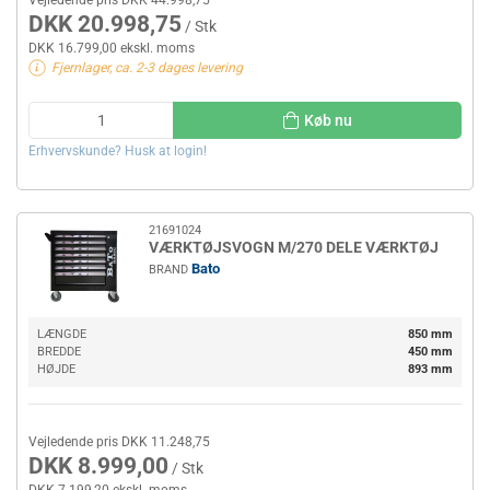
DKK 20.998,75
/ Stk
DKK 16.799,00 ekskl. moms
Fjernlager, ca. 2-3 dages levering
Køb nu
Erhvervskunde? Husk at login!
21691024
VÆRKTØJSVOGN M/270 DELE VÆRKTØJ
Bato
BRAND
LÆNGDE
850 mm
BREDDE
450 mm
HØJDE
893 mm
Vejledende pris DKK 11.248,75
DKK 8.999,00
/ Stk