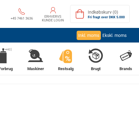
Indkøbskurv (0)
ERHVERVS
Fri fragt over DKK 5.000
+45 7461 3636
KUNDE LOGIN
Inkl. moms
Ekskl. moms
%
Forbrug
Maskiner
Restsalg
Brugt
Brands