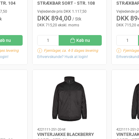
TR. 104
STRÆKBAR SORT - STR. 108
STRÆKBAR 
17,50
Vejledende pris DKK 1.117,50
Vejledende p
DKK 894,00
DKK 89
k
/ Stk
DKK 715,20 ekskl. moms
DKK 715,20 
øb nu
Køb nu
ges levering
Fjernlager, ca. 4-5 dages levering
Fjernlager
ogin!
Erhvervskunde? Husk at login!
Erhvervskund
4221111-251-20-M
4221111-251-2
VINTERJAKKE BLACKBERRY
VINTERJA