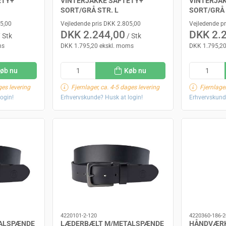
ETY+
VINTERJAKKE SAFTETY+
VINTERJA
SORT/GRÅ STR. L
SORT/GRÅ 
05,00
Vejledende pris DKK 2.805,00
Vejledende p
DKK 2.244,00
DKK 2.
 Stk
/ Stk
ms
DKK 1.795,20 ekskl. moms
DKK 1.795,20
øb nu
Køb nu
ges levering
Fjernlager, ca. 4-5 dages levering
Fjernlager
ogin!
Erhvervskunde? Husk at login!
Erhvervskund
4220101-2-120
4220360-186-2
ALSPÆNDE
LÆDERBÆLT M/METALSPÆNDE
HÅNDVÆR