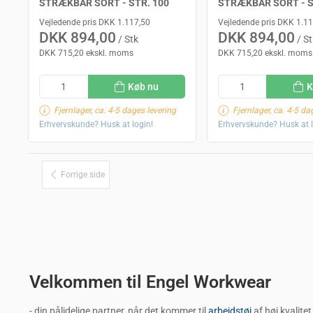
STRÆKBAR SORT - STR. 100
STRÆKBAR SORT - S
Vejledende pris DKK 1.117,50
Vejledende pris DKK 1.1
DKK 894,00
DKK 894,00
/ Stk
/ St
DKK 715,20 ekskl. moms
DKK 715,20 ekskl. moms
Køb nu
K
Fjernlager, ca. 4-5 dages levering
Fjernlager, ca. 4-5 da
Erhvervskunde? Husk at login!
Erhvervskunde? Husk at l
Forrige side
Velkommen til Engel Workwear
- din pålidelige partner, når det kommer til
arbejdstøj
af høj kvalitet