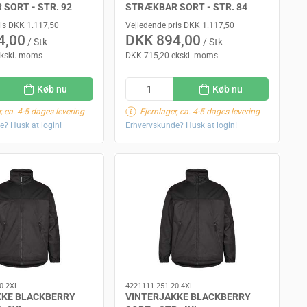
SORT - STR. 92
STRÆKBAR SORT - STR. 84
ris DKK 1.117,50
Vejledende pris DKK 1.117,50
4,00
DKK 894,00
/ Stk
/ Stk
ekskl. moms
DKK 715,20 ekskl. moms
Køb nu
Køb nu
, ca. 4-5 dages levering
Fjernlager, ca. 4-5 dages levering
e? Husk at login!
Erhvervskunde? Husk at login!
0-2XL
4221111-251-20-4XL
KKE BLACKBERRY
VINTERJAKKE BLACKBERRY