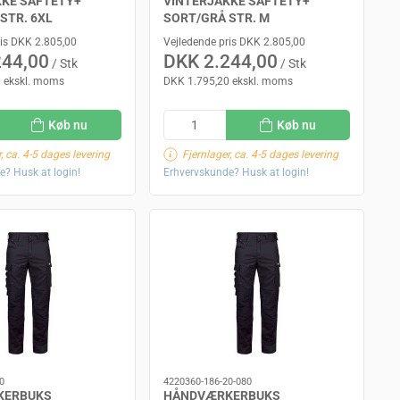
KKE SAFTETY+
VINTERJAKKE SAFTETY+
STR. 6XL
SORT/GRÅ STR. M
ris DKK 2.805,00
Vejledende pris DKK 2.805,00
244,00
DKK 2.244,00
/ Stk
/ Stk
 ekskl. moms
DKK 1.795,20 ekskl. moms
Køb nu
Køb nu
, ca. 4-5 dages levering
Fjernlager, ca. 4-5 dages levering
e? Husk at login!
Erhvervskunde? Husk at login!
0
4220360-186-20-080
KERBUKS
HÅNDVÆRKERBUKS