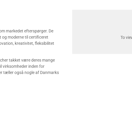
 som markedet efterspørger. De
t og moderne til certificeret
To vie
ion, kreativitet, fleksibilitet
ancher takket være deres mange
til virksomheder inden for
er tæller også nogle af Danmarks