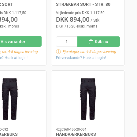
 SORT
STRÆKBAR SORT - STR. 80
ris DKK 1.117,50
Vejledende pris DKK 1.117,50
894,00
DKK 894,00
/ Stk
ekskl. moms
DKK 715,20 ekskl. moms
Vis varianter
Køb nu
, ca. 4-5 dages levering
Fjernlager, ca. 4-5 dages levering
e? Husk at login!
Erhvervskunde? Husk at login!
0-092
4220360-186-20-084
KERBUKS
HÅNDVÆRKERBUKS