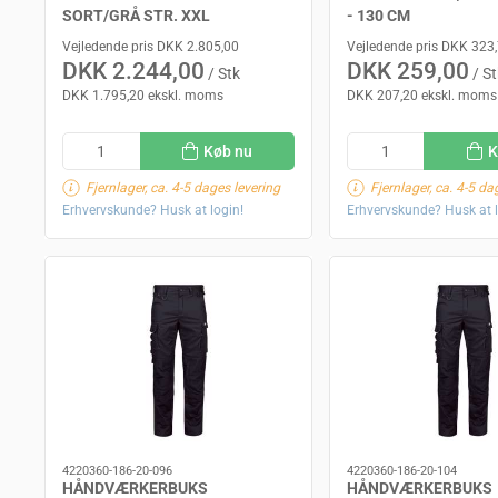
SORT/GRÅ STR. XXL
- 130 CM
Vejledende pris DKK 2.805,00
Vejledende pris DKK 323
DKK 2.244,00
DKK 259,00
/ Stk
/ St
DKK 1.795,20 ekskl. moms
DKK 207,20 ekskl. moms
Køb nu
K
Fjernlager, ca. 4-5 dages levering
Fjernlager, ca. 4-5 da
Erhvervskunde? Husk at login!
Erhvervskunde? Husk at l
4220360-186-20-096
4220360-186-20-104
HÅNDVÆRKERBUKS
HÅNDVÆRKERBUKS