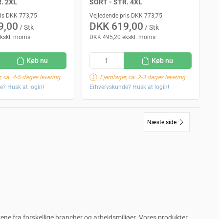
. 2XL
SORT - STR. 4XL
ris DKK 773,75
Vejledende pris DKK 773,75
9,00
DKK 619,00
/ Stk
/ Stk
ekskl. moms
DKK 495,20 ekskl. moms
Køb nu
Køb nu
, ca. 4-5 dages levering
Fjernlager, ca. 2-3 dages levering
e? Husk at login!
Erhvervskunde? Husk at login!
Næste side
ravene fra forskellige brancher og arbejdsmiljøer. Vores produkter