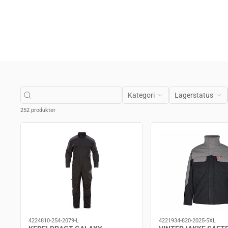
Kategori
Lagerstatus
252 produkter
4224810-254-2079-L
4221934-820-2025-5XL