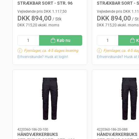
STRÆKBAR SORT - STR. 96
STRÆKBAR SORT - S
Vejledende pris DKK 1.117,50
Vejledende pris DKK 1.1
DKK 894,00
DKK 894,00
/ Stk
/ St
DKK 715,20 ekskl. moms
DKK 715,20 ekskl. moms
Køb nu
K
Fjernlager, ca. 4-5 dages levering
Fjernlager, ca. 4-5 da
Erhvervskunde? Husk at login!
Erhvervskunde? Husk at l
4220360-186-20-100
4220360-186-20-088
HÅNDVÆRKERBUKS
HÅNDVÆRKERBUKS