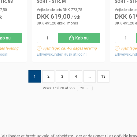
TR. 88
SORT - STR. M
SORT - STR
17,50
Vejledende pris DKK 773,75
Vejledende p
DKK 619,00
DKK 61
k
/ Stk
DKK 495,20 ekskl. moms
DKK 495,20 
øb nu
Køb nu
ges levering
Fjernlager, ca. 4-5 dages levering
Fjernlager
ogin!
Erhvervskunde? Husk at login!
Erhvervskund
1
2
3
4
...
13
Viser 1 til 20 af 252
20
. Vi tilbyder et bredt udvalg af arbejdstøj, der er designet til at opfylde k