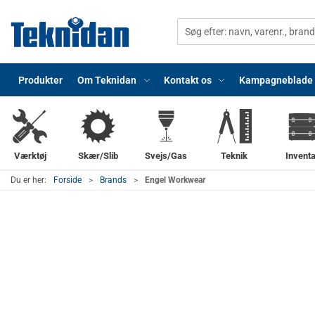
Produkter
Om Teknidan
Kontakt os
Kampagneblade
Værktøj
Skær/Slib
Svejs/Gas
Teknik
Inventa
Du er her:
Forside
Brands
Engel Workwear