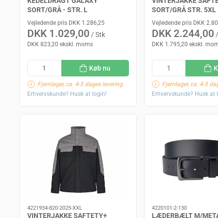
KEDELDRAGT GALAXY
VINTERJAKKE SAFT
SORT/GRÅ - STR. L
SORT/GRÅ STR. 5XL
Vejledende pris DKK 1.286,25
Vejledende pris DKK 2.8
DKK 1.029,00
DKK 2.244,00
/ Stk
/
DKK 823,20 ekskl. moms
DKK 1.795,20 ekskl. mo
Køb nu
K
Fjernlager, ca. 4-5 dages levering
Fjernlager, ca. 4-5 da
Erhvervskunde? Husk at login!
Erhvervskunde? Husk at l
4221934-820-2025-XXL
4220101-2-130
VINTERJAKKE SAFTETY+
LÆDERBÆLT M/MET