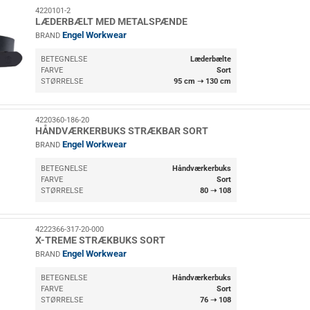
4220101-2
LÆDERBÆLT MED METALSPÆNDE
Engel Workwear
BRAND
BETEGNELSE
Læderbælte
FARVE
Sort
STØRRELSE
95 cm ➝ 130 cm
4220360-186-20
HÅNDVÆRKERBUKS STRÆKBAR SORT
Engel Workwear
BRAND
BETEGNELSE
Håndværkerbuks
FARVE
Sort
STØRRELSE
80 ➝ 108
4222366-317-20-000
X-TREME STRÆKBUKS SORT
Engel Workwear
BRAND
BETEGNELSE
Håndværkerbuks
FARVE
Sort
STØRRELSE
76 ➝ 108