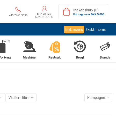
Indkøbskurv (0)
ERHVERVS
Fri fragt over DKK 5.000
+45 7461 3636
KUNDE LOGIN
Inkl. moms
Ekskl. moms
%
Forbrug
Maskiner
Restsalg
Brugt
Brands
Vis flere filtre
Kampagne