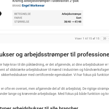
Kraftig Arbejdsstrømper i uldkvalitet 2-pak
Engel Workwear
BRAND
BETEGNELSE
Arbejdsstrømpe
FARVE
Sort
STØRRELSE
38/40 ➝ 47/48
Viser 1 til 15 af 15
20
kser og arbejdsstrømper til professione
ler høje krav til din påklædning, er det afgørende, at dine arbejdsbukser 
iment af slidstærke arbejdsbukser til mænd i industrien og håndværksfag
 sikkerhedsbukser med certificerede egenskaber. Vi har fokus på funktiona
r ofte en overset, men afgørende del af dit arbejdstøj. De rigtige strømpe
 under lange og krævende arbejdsdage. Med fokus på både funktion og kvalit
 typer arbejdsbukser til alle brancher