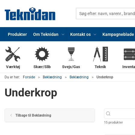
Produkter
Om Teknidan
Kontakt os
Kampagneblade
Værktøj
Skær/Slib
Svejs/Gas
Teknik
Inventa
Du er her:
Forside
Beklædning
Beklædning
Underkrop
Underkrop
Tilbage til Beklædning
15 produkter