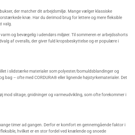
bukser, der matcher dit arbejdsmiljø. Mange vælger klassiske
stærkede knæ. Har du derimod brug for lettere og mere fleksible
t valg.
 varm og bevægelig i udendørs miljøer. Til sommeren er arbejdsshorts
valg af overalls, der giver fuld kropsbeskyttelse og er populære i
tillet i slidstærke materialer som polyester/bomuldsblandinger og
og bag – ofte med CORDURA® eller lignende højstyrkematerialer. Det
støj mod slitage, gnidninger og varmeudvikling, som ofte forekommer i
 mange timer ad gangen. Derfor er komfort en gennemgående faktor i
fleksible, hvilket er en stor fordel ved knælende og snoede