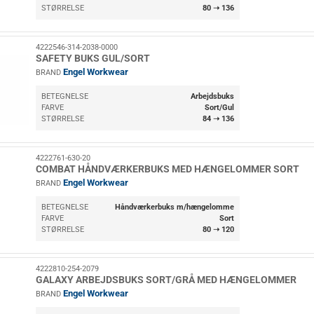
STØRRELSE
80 ➝ 136
4222546-314-2038-0000
SAFETY BUKS GUL/SORT
Engel Workwear
BRAND
BETEGNELSE
Arbejdsbuks
FARVE
Sort/Gul
STØRRELSE
84 ➝ 136
4222761-630-20
COMBAT HÅNDVÆRKERBUKS MED HÆNGELOMMER SORT
Engel Workwear
BRAND
BETEGNELSE
Håndværkerbuks m/hængelomme
FARVE
Sort
STØRRELSE
80 ➝ 120
4222810-254-2079
GALAXY ARBEJDSBUKS SORT/GRÅ MED HÆNGELOMMER
Engel Workwear
BRAND