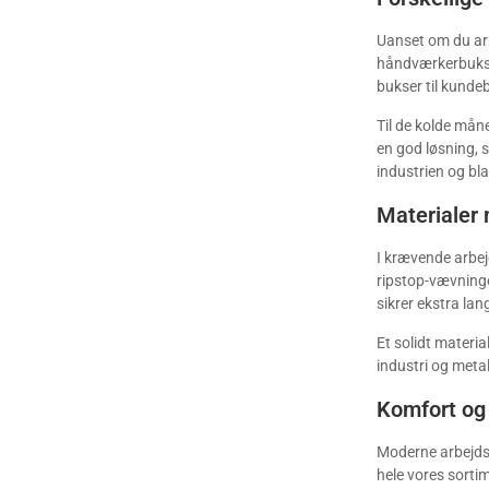
Uanset om du arb
håndværkerbukse
bukser til kundeb
Til de kolde mån
en god løsning, s
industrien og bl
Materialer 
I krævende arbej
ripstop-vævning
sikrer ekstra la
Et solidt materi
industri og meta
Komfort og
Moderne arbejdsb
hele vores sortim