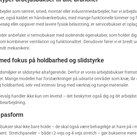
ejder som tømrer, smed, montør eller industrimedarbejder, har vi arbejds
r, også kaldet en håndværkerbuks, med mange funktionelle lommer og for
esøg eller opgaver med lavere fysisk belastning, er servicebukser et oplag
eder anbefaler vi termobukser med isolerende egenskaber, som holder dig
om kombinerer ventilation og funktionalitet. Derudover fører vi et bredt ud
andt mekanikere.
med fokus på holdbarhed og slidstyrke
dsmiljøer er slidstyrke altafgørende. Derfor er vores arbejdsbukser frems
er. Mange modeller har forstærkninger på udsatte områder som knæ, lår 
ng holdbarhed, selv ved intensiv brug med værktøj og tunge materialer.
alevalg handler ikke kun om levetid – det beskytter også dig og dit arbejd
lbearbejdning.
 pasform
ukser skal ikke bare holde – de skal også være behagelige at have på i
ent. Stretchpaneler – både i 2-vejs og 4-vejs stretch – gør bukserne mere 