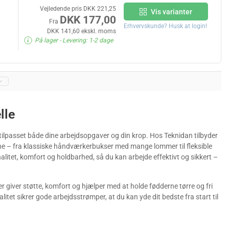
Vejledende pris DKK 221,25
Vis varianter
DKK 177,00
Fra
Erhvervskunde? Husk at login!
DKK 141,60 ekskl. moms
På lager
- Levering: 1-2 dage
lle
er tilpasset både dine arbejdsopgaver og din krop. Hos Teknidan tilbyder
ene – fra klassiske håndværkerbukser med mange lommer til fleksible
litet, komfort og holdbarhed, så du kan arbejde effektivt og sikkert –
r giver støtte, komfort og hjælper med at holde fødderne tørre og fri
et sikrer gode arbejdsstrømper, at du kan yde dit bedste fra start til