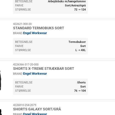
BETEGNELSE
Arbejdsbuks m/hængelomme
FARVE
Sort/Antrazitgrå
STØRRELSE
72 ➝ 124
422621-300-20
STANDARD TERMOBUKS SORT
Engel Workwear
BRAND
BETEGNELSE
Termobukser
FARVE
Sort
STØRRELSE
L ➝ 4XL
4226366-317-20-000
SHORTS X-TREME STRÆKBAR SORT
Engel Workwear
BRAND
BETEGNELSE
Shorts
FARVE
Sort
STØRRELSE
76 ➝ 104
4226810-254-2079
SHORTS GALAXY SORT/GRÅ
Engel Workwear
BRAND