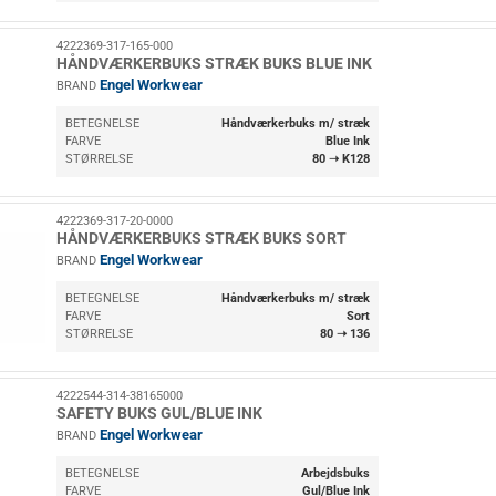
4222369-317-165-000
HÅNDVÆRKERBUKS STRÆK BUKS BLUE INK
Engel Workwear
BRAND
BETEGNELSE
Håndværkerbuks m/ stræk
FARVE
Blue Ink
STØRRELSE
80 ➝ K128
4222369-317-20-0000
HÅNDVÆRKERBUKS STRÆK BUKS SORT
Engel Workwear
BRAND
BETEGNELSE
Håndværkerbuks m/ stræk
FARVE
Sort
STØRRELSE
80 ➝ 136
4222544-314-38165000
SAFETY BUKS GUL/BLUE INK
Engel Workwear
BRAND
BETEGNELSE
Arbejdsbuks
FARVE
Gul/Blue Ink