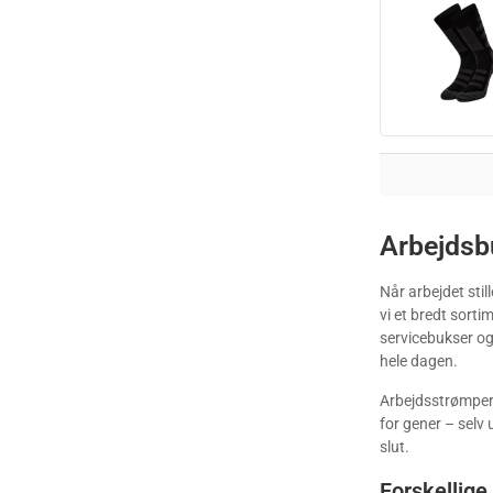
Arbejdsbu
Når arbejdet stil
vi et bredt sort
servicebukser og
hele dagen.
Arbejdsstrømper e
for gener – selv
slut.
Forskellige