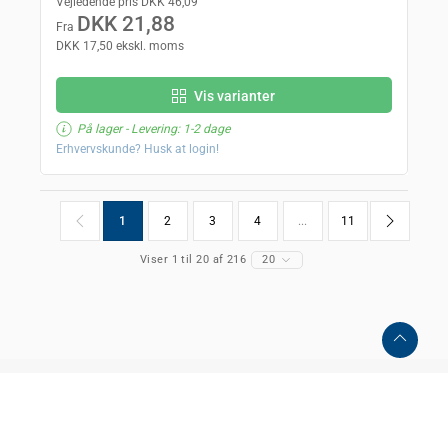
Vejledende pris DKK 46,09
DKK 21,88
Fra
DKK 17,50 ekskl. moms
Vis varianter
På lager
- Levering: 1-2 dage
Erhvervskunde? Husk at login!
1
2
3
4
...
11
Viser 1 til 20 af 216
20