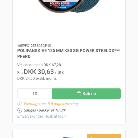
165PFC125Z80SGP-SI
POLIFANSKIVE 125 MM K80 SG POWER STEELOX***
PFERD
Vejledende pris DKK 67,28
DKK 30,63
/ Stk
Fra
DKK 24,50 ekskl. moms
Køb nu
Fjernlager, ca. 5-6 dages levering
Sælges i pakker af 10 Stk
Erhvervskunde? Husk at login!