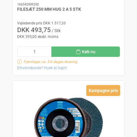
166542WR250
FILESÆT 250 MM HUG 2 A 5 STK
Vejledende pris DKK 1.517,33
DKK 493,75
/ Stk
DKK 395,00 ekskl. moms
Køb nu
Fjernlager, ca. 5-6 dages levering
Erhvervskunde? Husk at login!
Kampagne pris