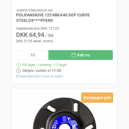
165PFR125MZ40SGP-SIK
POLIFANSKIVE 125 MM K40 SGP CURVE
STEELOX****PFERD
Vejledende pris DKK 121,03
DKK 64,94
/ Stk
DKK 51,95 ekskl. moms
Køb nu
På lager
- Levering: 1-2 dage
Sælges i pakker af 10 Stk
Erhvervskunde? Husk at login!
Kampagne pris