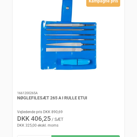
Kampagne pris
1661200265A
NØGLEFILESÆT 265 A I RULLE ETUI
Vejledende pris DKK 890,69
DKK 406,25
/ SÆT
DKK 325,00 ekskl. moms