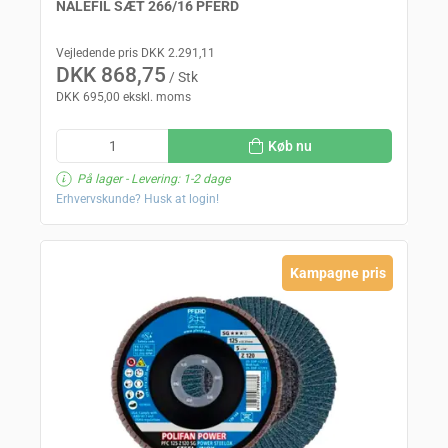
NÅLEFIL SÆT 266/16 PFERD
Vejledende pris DKK 2.291,11
DKK 868,75
/ Stk
DKK 695,00 ekskl. moms
Køb nu
På lager
- Levering: 1-2 dage
Erhvervskunde? Husk at login!
Kampagne pris