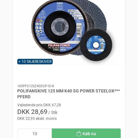
+ 10 SKÆRESKIVER
165PFC125Z40SGP-SI-K
POLIFANSKIVE 125 MM K40 SG POWER STEELOX***
PFERD
Vejledende pris DKK 67,28
DKK 28,69
/ Stk
DKK 22,95 ekskl. moms
Køb nu