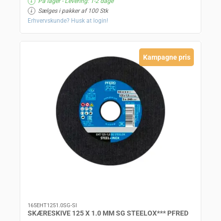
På lager
- Levering: 1-2 dage
Sælges i pakker af 100 Stk
Erhvervskunde? Husk at login!
Kampagne pris
165EHT1251.0SG-SI
SKÆRESKIVE 125 X 1.0 MM SG STEELOX*** PFRED