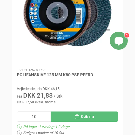
1
165PFC125Z80PSF
POLIFANSKIVE 125 MM K80 PSF PFERD
Vejledende pris DKK 46,15
DKK 21,88
/ Stk
Fra
DKK 17,50 ekskl. moms
Køb nu
På lager
- Levering: 1-2 dage
Sælges i pakker af 10 Stk