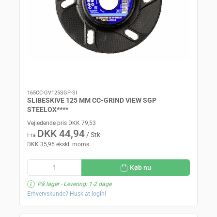
165CC-GV125SGP-SI
SLIBESKIVE 125 MM CC-GRIND VIEW SGP
STEELOX****
Vejledende pris DKK 79,53
DKK 44,94
/ Stk
Fra
DKK 35,95 ekskl. moms
Køb nu
På lager
- Levering: 1-2 dage
Erhvervskunde? Husk at login!