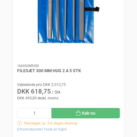
166552WR300
FILESÆT 300 MM HUG 2 A 5 STK
Vejledende pris DKK 2.012,75
DKK 618,75
/ Stk
DKK 495,00 ekskl. moms
Køb nu
Fjernlager, ca. 5-6 dages levering
Erhvervskunde? Husk at login!