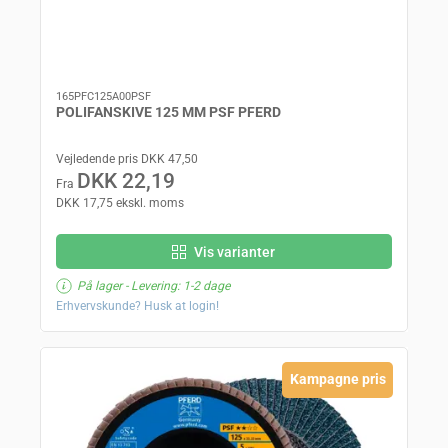
165PFC125A00PSF
POLIFANSKIVE 125 MM PSF PFERD
Vejledende pris DKK 47,50
DKK 22,19
Fra
DKK 17,75 ekskl. moms
Vis varianter
På lager
- Levering: 1-2 dage
Erhvervskunde? Husk at login!
Kampagne pris