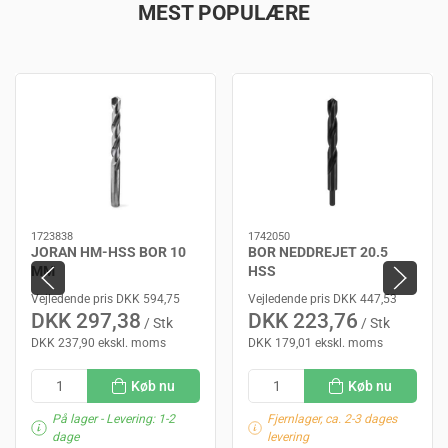
MEST POPULÆRE
1723838
1742050
JORAN HM-HSS BOR 10
BOR NEDDREJET 20.5
MM
HSS
Vejledende pris DKK 594,75
Vejledende pris DKK 447,53
DKK 297,38
DKK 223,76
/ Stk
/ Stk
DKK 237,90 ekskl. moms
DKK 179,01 ekskl. moms
Køb nu
Køb nu
På lager
- Levering: 1-2
Fjernlager, ca. 2-3 dages
dage
levering