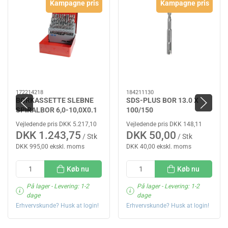
Kampagne pris
Kampagne pris
172214218
184211130
BORKASSETTE SLEBNE
SDS-PLUS BOR 13.0 X
SPIRALBOR 6,0-10,0X0.1
100/150
HSS
Vejledende pris DKK 5.217,10
Vejledende pris DKK 148,11
DKK 1.243,75
DKK 50,00
/ Stk
/ Stk
DKK 995,00 ekskl. moms
DKK 40,00 ekskl. moms
Køb nu
Køb nu
På lager
- Levering: 1-2
På lager
- Levering: 1-2
dage
dage
Erhvervskunde? Husk at login!
Erhvervskunde? Husk at login!