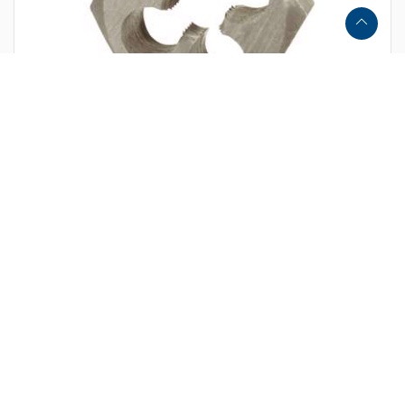
19226706000
SKÆREMØTRIK HSS
Vejledende pris DKK 297,51
DKK 223,13
Fra
DKK 178,51 ekskl. moms
Vis varianter
Fjernlager, ca. 7-8 dages levering
Erhvervskunde? Husk at login!