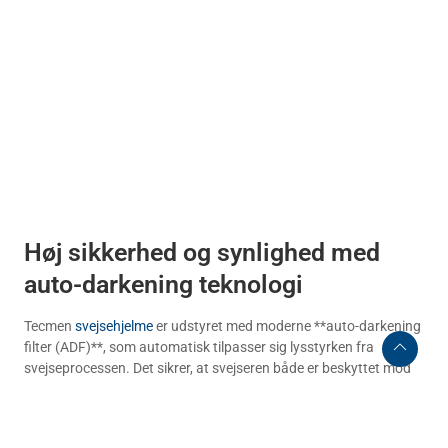
Høj sikkerhed og synlighed med
auto-darkening teknologi
Tecmen
svejsehjelme
er udstyret med moderne **auto-darkening
filter (ADF)**, som automatisk tilpasser sig lysstyrken fra
svejseprocessen. Det sikrer, at svejseren både er beskyttet mod
skadelig UV/IR-stråling og samtidig har et klart synsfelt før,
under og efter svejsning.