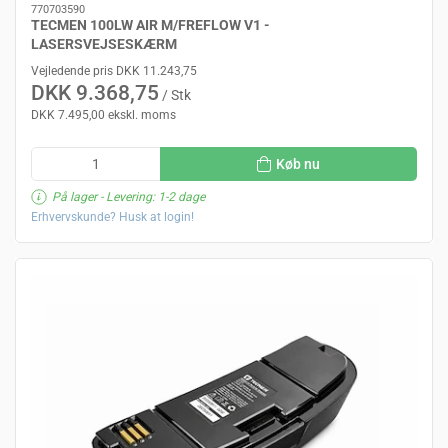
770703590
TECMEN 100LW AIR M/FREFLOW V1 -
LASERSVEJSESKÆRM
Vejledende pris DKK 11.243,75
DKK 9.368,75
/ Stk
DKK 7.495,00 ekskl. moms
Køb nu
På lager
- Levering: 1-2 dage
Erhvervskunde? Husk at login!