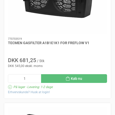
770703519
TECMEN GASFILTER A1B1E1K1 FOR FREFLOW V1
DKK 681,25
/ Stk
DKK 545,00 ekskl. moms
Køb nu
På lager
- Levering: 1-2 dage
Erhvervskunde? Husk at login!