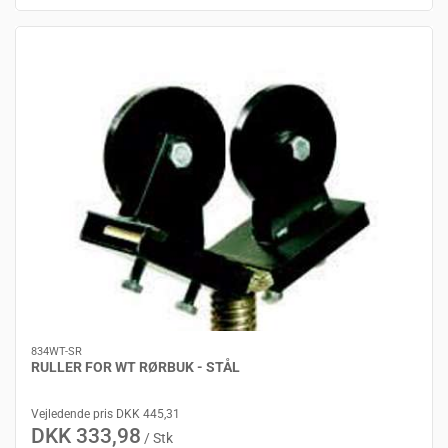
834WT-SR
RULLER FOR WT RØRBUK - STÅL
Vejledende pris DKK 445,31
DKK 333,98
/ Stk