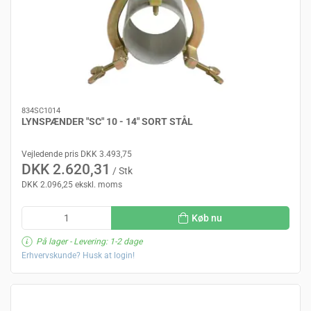
834SC1014
LYNSPÆNDER "SC" 10 - 14" SORT STÅL
Vejledende pris DKK 3.493,75
DKK 2.620,31
/ Stk
DKK 2.096,25 ekskl. moms
Køb nu
På lager
- Levering: 1-2 dage
Erhvervskunde? Husk at login!