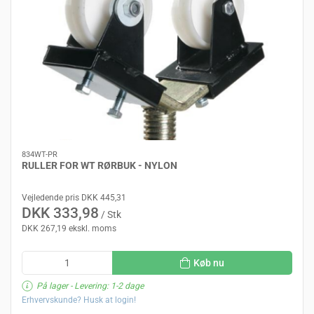
834WT-PR
RULLER FOR WT RØRBUK - NYLON
Vejledende pris DKK 445,31
DKK 333,98
/ Stk
DKK 267,19 ekskl. moms
Køb nu
På lager
- Levering: 1-2 dage
Erhvervskunde? Husk at login!