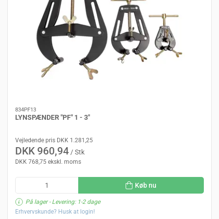
834PF13
LYNSPÆNDER "PF" 1 - 3"
Vejledende pris DKK 1.281,25
DKK 960,94
/ Stk
DKK 768,75 ekskl. moms
Køb nu
På lager
- Levering: 1-2 dage
Erhvervskunde? Husk at login!