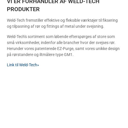
VI ER FORHANDLER AF WELD-TECH 
PRODUKTER
Weld-Tech fremstiller effektive og fleksible værktøjer til fiksering
og tilpasning af rør og fittings af metal under svejsning.
Weld-Tech's sortiment som løbende efterspørges af store som
små virksomheder, indenfor alle brancher hvor der svejses rør.
Herunder vores patenterede EZ-Purge, samt vores unikke design
på rørstandere og iltmålere type GM1.
Link til Weld-Tech»