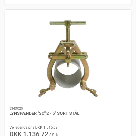
834SC25
LYNSPÆNDER "SC" 2 - 5" SORT STÅL
Vejledende pris DKK 1.515,63
DKK 1.136,72
/ Stk