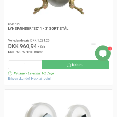
834SC13
LYNSPÆNDER "SC" 1 - 3" SORT STÅL
Vejledende pris DKK 1.281,25
DKK 960,94
/ Stk
1
DKK 768,75 ekskl. moms
Køb nu
På lager
- Levering: 1-2 dage
Erhvervskunde? Husk at login!