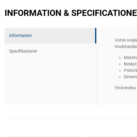
INFORMATION & SPECIFICATION
Information
Vores svejs
modstandsdy
Specifikationer
Materi
Beskyt
Polstri
Dimens
Find endnu 