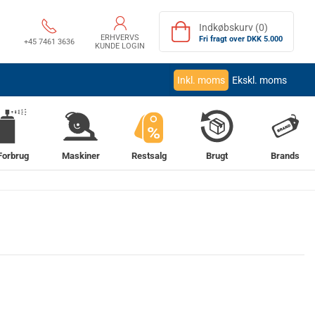
Indkøbskurv (0)
ERHVERVS
Fri fragt over DKK 5.000
+45 7461 3636
KUNDE LOGIN
Inkl. moms
Ekskl. moms
%
Forbrug
Maskiner
Restsalg
Brugt
Brands