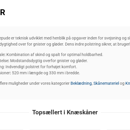
ER
epude er teknisk udviklet med henblik på opgaver inden for svejsning og sk
gtighed over for gnister og gløder. Dens indre polstring sikrer, at bruge
ale
:
Kombination af skind og spalt for optimal holdbarhed.
telse
:
Modstandsdygtig overfor gnister og gløder.
ng: Indvendigt polstret for forhøjet komfort.
ioner
:
520 mm i længde og 330 mm i bredde.
flere muligheder under vores kategorier
Beklædning
,
Skånemateriel
og
Kn
Topsællert i Knæskåner