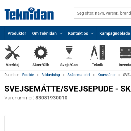
Produkter
Om Teknidan
Kontakt os
Kampagneblade
Værktøj
Skær/Slib
Svejs/Gas
Teknik
Inventa
Du er her:
Forside
Beklædning
Skånemateriel
Knæskåner
SVE
SVEJSEMÅTTE/SVEJSEPUDE - SK
Varenummer:
83081930010