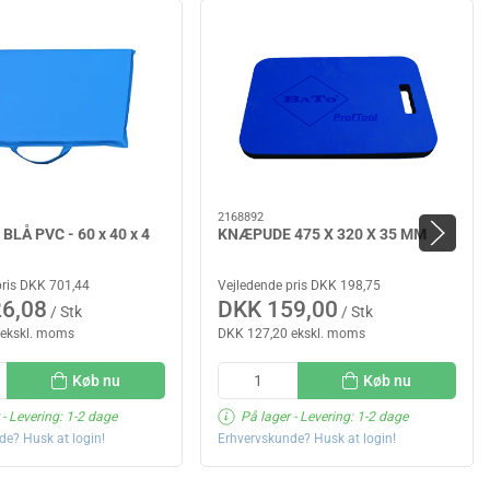
2168892
LÅ PVC - 60 x 40 x 4
KNÆPUDE 475 X 320 X 35 MM
pris DKK 701,44
Vejledende pris DKK 198,75
6,08
DKK 159,00
/ Stk
/ Stk
 ekskl. moms
DKK 127,20 ekskl. moms
Køb nu
Køb nu
- Levering: 1-2 dage
På lager
- Levering: 1-2 dage
de? Husk at login!
Erhvervskunde? Husk at login!