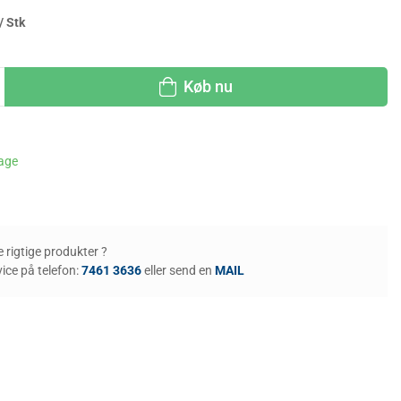
/ Stk
Køb nu
dage
de rigtige produkter ?
ice på telefon:
7461 3636
eller send en
MAIL