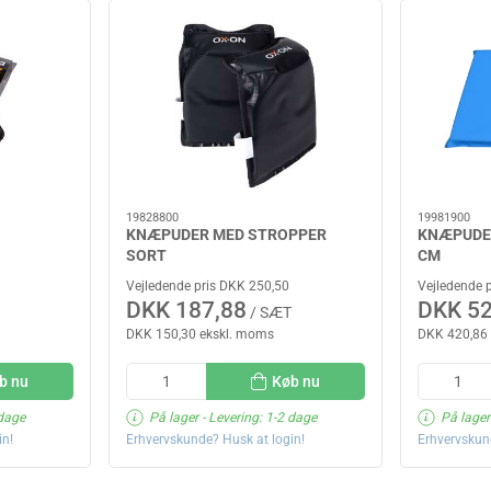
19828800
19981900
KNÆPUDER MED STROPPER
KNÆPUDE B
SORT
CM
Vejledende pris DKK 250,50
Vejledende 
DKK 187,88
DKK 52
/ SÆT
DKK 150,30 ekskl. moms
DKK 420,86
b nu
Køb nu
 dage
På lager
- Levering: 1-2 dage
På lager
in!
Erhvervskunde? Husk at login!
Erhvervskun