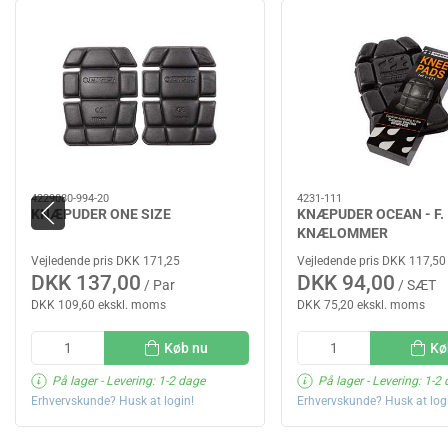
4229080-994-20
4231-111
KNÆPUDER ONE SIZE
KNÆPUDER OCEAN - F.
KNÆLOMMER
Vejledende pris DKK 171,25
Vejledende pris DKK 117,50
DKK 137,00
DKK 94,00
/ Par
/ SÆT
DKK 109,60 ekskl. moms
DKK 75,20 ekskl. moms
Køb nu
Kø
På lager
- Levering: 1-2 dage
På lager
- Levering: 1-2
Erhvervskunde? Husk at login!
Erhvervskunde? Husk at log