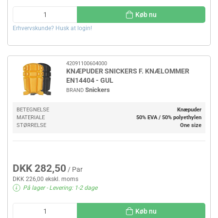
Køb nu
Erhvervskunde? Husk at login!
42091100604000
KNÆPUDER SNICKERS F. KNÆLOMMER
EN14404 - GUL
Snickers
BRAND
BETEGNELSE
Knæpuder
MATERIALE
50% EVA / 50% polyethylen
STØRRELSE
One size
DKK 282,50
/ Par
DKK 226,00 ekskl. moms
På lager
- Levering: 1-2 dage
Køb nu