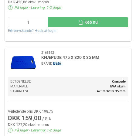
DKK 420,86 ekskl. moms
På lager
- Levering: 1-2 dage
Køb nu
Erhvervskunde? Husk at login!
2168892
KNÆPUDE 475 X 320 X 35 MM
Bato
BRAND
BETEGNELSE
Knæpude
MATERIALE
EVA skum
STØRRELSE
475 x 320 x 35 mm
Vejledende pris DKK 198,75
DKK 159,00
/ Stk
DKK 127,20 ekskl. moms
På lager
- Levering: 1-2 dage