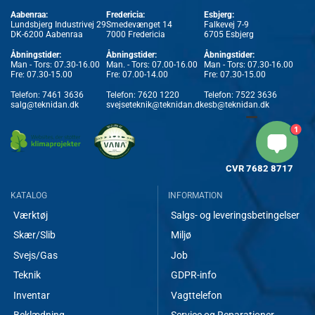
Aabenraa:
Fredericia:
Esbjerg:
Lundsbjerg Industrivej 29
Smedevænget 14
Falkevej 7-9
DK-6200 Aabenraa
7000 Fredericia
6705 Esbjerg
Åbningstider:
Åbningstider:
Åbningstider:
Man - Tors: 07.30-16.00
Man. - Tors: 07.00-16.00
Man - Tors: 07.30-16.00
Fre: 07.30-15.00
Fre: 07.00-14.00
Fre: 07.30-15.00
Telefon:
7461 3636
Telefon:
7620 1220
Telefon:
7522 3636
salg@teknidan.dk
svejseteknik@teknidan.dk
esb@teknidan.dk
1
CVR
7682 8717
KATALOG
INFORMATION
Værktøj
Salgs- og leveringsbetingelser
Skær/Slib
Miljø
Svejs/Gas
Job
Teknik
GDPR-info
Inventar
Vagttelefon