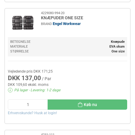
4229080-994-20
KNÆPUDER ONE SIZE
Engel Workwear
BRAND
BETEGNELSE
Knæpude
MATERIALE
EVA skum
STØRRELSE
One size
Vejledende pris DKK 171,25
DKK 137,00
/ Par
DKK 109,60 ekskl. moms
På lager
- Levering: 1-2 dage
Køb nu
Erhvervskunde? Husk at login!
4231-111