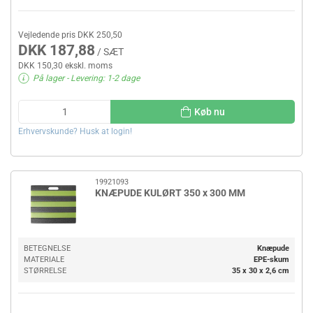
Vejledende pris DKK 250,50
DKK 187,88
/ SÆT
DKK 150,30 ekskl. moms
På lager
- Levering: 1-2 dage
Køb nu
Erhvervskunde? Husk at login!
19921093
KNÆPUDE KULØRT 350 x 300 MM
BETEGNELSE
Knæpude
MATERIALE
EPE-skum
STØRRELSE
35 x 30 x 2,6 cm