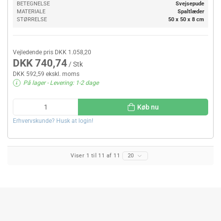
BETEGNELSE
Svejsepude
MATERIALE
Spaltlæder
STØRRELSE
50 x 50 x 8 cm
Vejledende pris DKK 1.058,20
DKK 740,74
/ Stk
DKK 592,59 ekskl. moms
På lager
- Levering: 1-2 dage
Køb nu
Erhvervskunde? Husk at login!
Viser 1 til 11 af 11
20