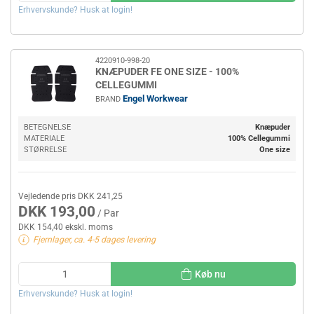
Erhvervskunde? Husk at login!
4220910-998-20
KNÆPUDER FE ONE SIZE - 100%
CELLEGUMMI
Engel Workwear
BRAND
BETEGNELSE
Knæpuder
MATERIALE
100% Cellegummi
STØRRELSE
One size
Vejledende pris DKK 241,25
DKK 193,00
/ Par
DKK 154,40 ekskl. moms
Fjernlager, ca. 4-5 dages levering
Køb nu
Erhvervskunde? Husk at login!