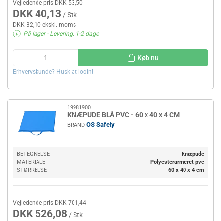
Vejledende pris DKK 53,50
DKK 40,13
/ Stk
DKK 32,10 ekskl. moms
På lager
- Levering: 1-2 dage
Køb nu
Erhvervskunde? Husk at login!
19981900
KNÆPUDE BLÅ PVC - 60 x 40 x 4 CM
OS Safety
BRAND
BETEGNELSE
Knæpude
MATERIALE
Polyesterarmeret pvc
STØRRELSE
60 x 40 x 4 cm
Vejledende pris DKK 701,44
DKK 526,08
/ Stk