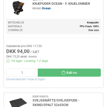
KNÆPUDER OCEAN - F. KNÆLOMMER
Ocean
BRAND
BETEGNELSE
Knæpuder
MATERIALE
PPe Foam 100%
STØRRELSE
One size
Vejledende pris DKK 117,50
DKK 94,00
/ SÆT
DKK 75,20 ekskl. moms
På lager
- Levering: 1-2 dage
Køb nu
Erhvervskunde? Husk at login!
83081930010
SVEJSEMÅTTE/SVEJSEPUDE -
SKIND/SPALT 52x33CM