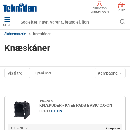
ERHVERVS
KURV
KUNDE LOGIN
MENU
Skånemateriel
Knæskåner
Knæskåner
Vis filtre
Kampagne
11 produkter
198288.50
KNÆPUDER - KNEE PADS BASIC OX-ON
OX-ON
BRAND
BETEGNELSE
Knæpuder