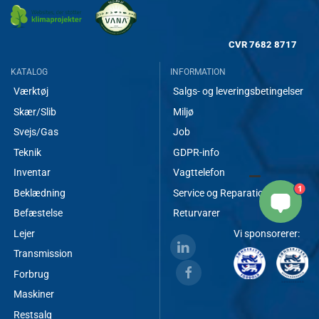
CVR
7682 8717
KATALOG
INFORMATION
Værktøj
Salgs- og leveringsbetingelser
Skær/Slib
Miljø
Svejs/Gas
Job
Teknik
GDPR-info
Inventar
Vagttelefon
1
Beklædning
Service og Reparationer
Befæstelse
Returvarer
Lejer
Vi sponsorerer:
Transmission
Forbrug
Maskiner
Restsalg