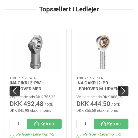
Topsællert i Ledlejer
128GIKR12-PW-A
128GAKR12-PB-A
INA GIKR12-PW -
INA GAKR12-PB -
LEDHOVED MED
LEDHOVED M. UDVENDIG
INDVENDIG GEVIND
GEVIND
Vejledende pris DKK 786,33
Vejledende pris DKK 808,19
DKK 432,48
DKK 444,50
/ Stk
/ Stk
DKK 345,98 ekskl. moms
DKK 355,60 ekskl. moms
Køb nu
Køb nu
På lager
- Levering: 1-2
På lager
- Levering: 1-2