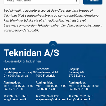
Tilmeld
Ved tilmelding accepterer jeg, at de indtastede data bruges af
Teknidan til at sende nyhedsbreve og kampagnetilbud. Afmelding
kan til enhver tid ske via et afmeldingslink i nyhedsbrevet.
Læs mere om hvordan Teknidan behandler dine personoplysninger i
vores persondatapolitik.
Teknidan A/S
- Leverandør til Industrien
Aabenraa:
Fredericia:
Esbjerg:
Lundsbjerg Industrivej 29
Smedevænget 14
Falkevej 7-9
DK-6200 Aabenraa
7000 Fredericia
6705 Esbjerg
Åbningstider:
Åbningstider:
Åbningstider:
Man - Tors: 07.30-16.00
Man. - Tors: 07.00-16.00
Man - Tors: 07.30-16.00
Fre: 07.30-15.00
Fre: 07.00-14.00
Fre: 07.30-15.00
Telefon:
7461 3636
Telefon:
7620 1220
Telefon:
7522 3636
salg@teknidan.dk
svejseteknik@teknidan.dk
esb@teknidan.dk