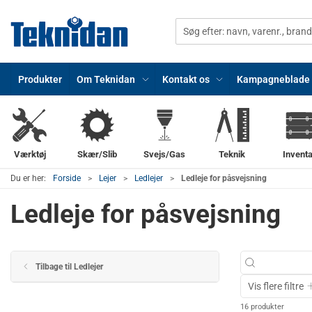
Produkter
Om Teknidan
Kontakt os
Kampagneblade
Værktøj
Skær/Slib
Svejs/Gas
Teknik
Inventa
Du er her:
Forside
Lejer
Ledlejer
Ledleje for påsvejsning
Ledleje for påsvejsning
Tilbage til Ledlejer
Vis flere filtre
16 produkter