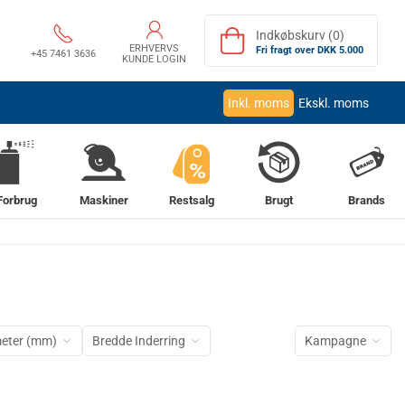
Indkøbskurv (0)
ERHVERVS
Fri fragt over DKK 5.000
+45 7461 3636
KUNDE LOGIN
Inkl. moms
Ekskl. moms
%
Forbrug
Maskiner
Restsalg
Brugt
Brands
meter (mm)
Bredde Inderring
Kampagne