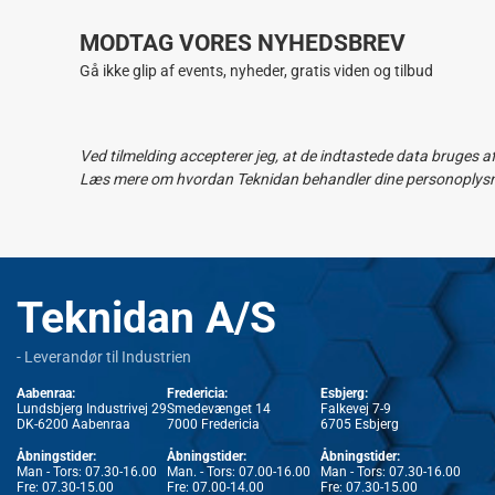
MODTAG VORES NYHEDSBREV
Gå ikke glip af events, nyheder, gratis viden og tilbud
Ved tilmelding accepterer jeg, at de indtastede data bruges a
Læs mere om hvordan Teknidan behandler dine personoplysnin
Teknidan A/S
- Leverandør til Industrien
Aabenraa:
Fredericia:
Esbjerg:
Lundsbjerg Industrivej 29
Smedevænget 14
Falkevej 7-9
DK-6200 Aabenraa
7000 Fredericia
6705 Esbjerg
Åbningstider:
Åbningstider:
Åbningstider:
Man - Tors: 07.30-16.00
Man. - Tors: 07.00-16.00
Man - Tors: 07.30-16.00
Fre: 07.30-15.00
Fre: 07.00-14.00
Fre: 07.30-15.00