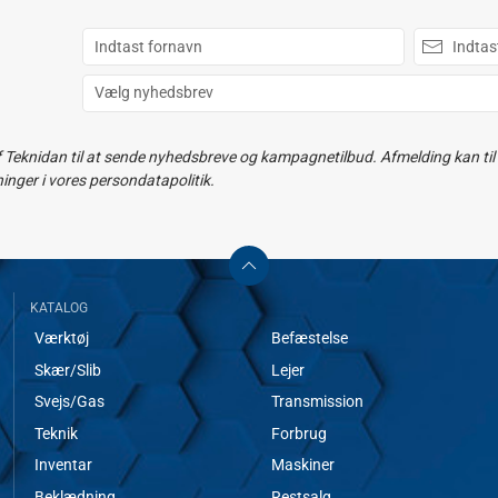
f Teknidan til at sende nyhedsbreve og kampagnetilbud. Afmelding kan til e
ger i vores persondatapolitik.
KATALOG
Værktøj
Befæstelse
Skær/Slib
Lejer
Svejs/Gas
Transmission
Teknik
Forbrug
Inventar
Maskiner
Beklædning
Restsalg