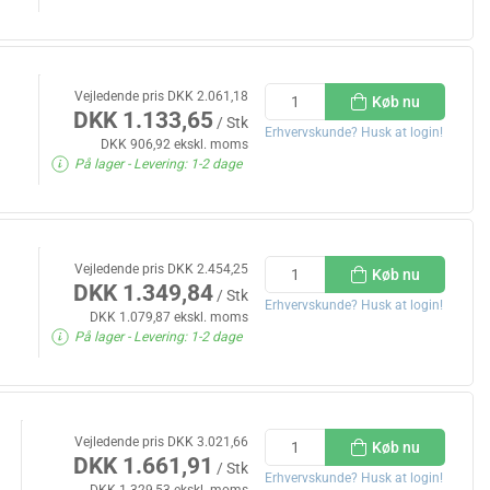
Vejledende pris DKK 2.061,18
Køb nu
DKK 1.133,65
/ Stk
Erhvervskunde? Husk at login!
DKK 906,92 ekskl. moms
På lager
- Levering: 1-2 dage
Vejledende pris DKK 2.454,25
Køb nu
DKK 1.349,84
/ Stk
Erhvervskunde? Husk at login!
DKK 1.079,87 ekskl. moms
På lager
- Levering: 1-2 dage
Vejledende pris DKK 3.021,66
Køb nu
DKK 1.661,91
/ Stk
Erhvervskunde? Husk at login!
DKK 1.329,53 ekskl. moms