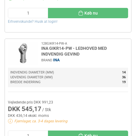
Køb nu
Erhvervskunde? Husk at login!
128GIKR14-PW-A
INA GIKR14-PW - LEDHOVED MED
INDVENDIG GEVIND
INA
BRAND
INDVENDIG DIAMETER (MM)
14
UDVENDIG DIAMETER (MM)
36
BREDDE INDERRING
19
Vejledende pris DKK 991,23
DKK 545,17
/ Stk
DKK 436,14 ekskl. moms
Fjernlager, ca. 3-4 dages levering
Køb nu