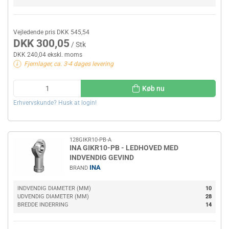
Vejledende pris DKK 545,54
DKK 300,05
/ Stk
DKK 240,04 ekskl. moms
Fjernlager, ca. 3-4 dages levering
Køb nu
Erhvervskunde? Husk at login!
128GIKR10-PB-A
INA GIKR10-PB - LEDHOVED MED
INDVENDIG GEVIND
INA
BRAND
INDVENDIG DIAMETER (MM)
10
UDVENDIG DIAMETER (MM)
28
BREDDE INDERRING
14