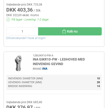
Vejledende pris DKK 733,38
DKK 403,36
/ Stk
DKK 322,69 ekskl. moms
På lager
- Levering: 1-2 dage
Køb nu
Erhvervskunde? Husk at login!
128GIKR10-PW-A
INA GIKR10-PW - LEDHOVED MED
INDVENDIG GEVIND
INA
BRAND
INDVENDIG DIAMETER (MM)
10
UDVENDIG DIAMETER (MM)
28
BREDDE INDERRING
14
Vejledende pris DKK 685,40
DKK 376,97
/ Stk