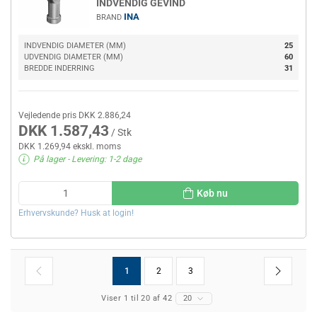
INDVENDIG GEVIND
INA
BRAND
INDVENDIG DIAMETER (MM)
25
UDVENDIG DIAMETER (MM)
60
BREDDE INDERRING
31
Vejledende pris DKK 2.886,24
DKK 1.587,43
/ Stk
DKK 1.269,94 ekskl. moms
På lager
- Levering: 1-2 dage
Køb nu
Erhvervskunde? Husk at login!
1
2
3
Viser 1 til 20 af 42
20