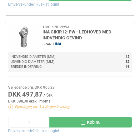
Erhvervskunde? Husk at login!
128GIKPR12PWA
INA GIKIR12-PW - LEDHOVED MED
INDVENDIG GEVIND
INA
BRAND
INDVENDIG DIAMETER (MM)
12
UDVENDIG DIAMETER (MM)
32
BREDDE INDERRING
16
Vejledende pris DKK 905,23
DKK 497,87
/ Stk
DKK 398,30 ekskl. moms
Fjernlager, ca. 3-4 dages levering
Køb nu
Erhvervskunde? Husk at login!