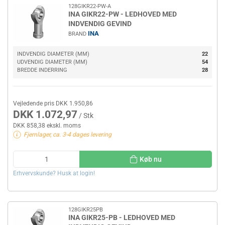
128GIKR22-PW-A
INA GIKR22-PW - LEDHOVED MED
INDVENDIG GEVIND
INA
BRAND
INDVENDIG DIAMETER (MM)
22
UDVENDIG DIAMETER (MM)
54
BREDDE INDERRING
28
Vejledende pris DKK 1.950,86
DKK 1.072,97
/ Stk
DKK 858,38 ekskl. moms
Fjernlager, ca. 3-4 dages levering
Køb nu
Erhvervskunde? Husk at login!
128GIKR25PB
INA GIKR25-PB - LEDHOVED MED