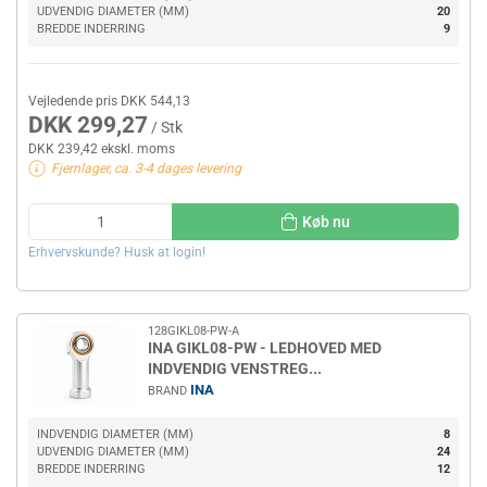
UDVENDIG DIAMETER (MM)
20
BREDDE INDERRING
9
Vejledende pris DKK 544,13
DKK 299,27
/ Stk
DKK 239,42 ekskl. moms
Fjernlager, ca. 3-4 dages levering
Køb nu
Erhvervskunde? Husk at login!
128GIKL08-PW-A
INA GIKL08-PW - LEDHOVED MED
INDVENDIG VENSTREG...
INA
BRAND
INDVENDIG DIAMETER (MM)
8
UDVENDIG DIAMETER (MM)
24
BREDDE INDERRING
12