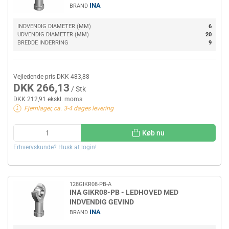
INA
BRAND
INDVENDIG DIAMETER (MM)
6
UDVENDIG DIAMETER (MM)
20
BREDDE INDERRING
9
Vejledende pris DKK 483,88
DKK 266,13
/ Stk
DKK 212,91 ekskl. moms
Fjernlager, ca. 3-4 dages levering
Køb nu
Erhvervskunde? Husk at login!
128GIKR08-PB-A
INA GIKR08-PB - LEDHOVED MED
INDVENDIG GEVIND
INA
BRAND