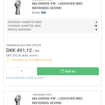
INA GIKR05-PW - LEDHOVED MED
INDVENDIG GEVIND
INA
BRAND
INDVENDIG DIAMETER (MM)
5
UDVENDIG DIAMETER (MM)
18
BREDDE INDERRING
8
Vejledende pris DKK 892,95
DKK 491,12
/ Stk
DKK 392,90 ekskl. moms
Fjernlager, ca. 3-4 dages levering
Køb nu
Erhvervskunde? Husk at login!
128GIKR06-PW-A
INA GIKR06-PW - LEDHOVED MED
INDVENDIG GEVIND