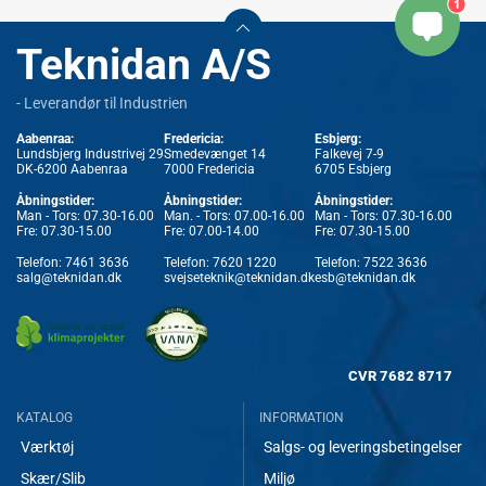
1
Teknidan A/S
- Leverandør til Industrien
Aabenraa:
Fredericia:
Esbjerg:
Lundsbjerg Industrivej 29
Smedevænget 14
Falkevej 7-9
DK-6200 Aabenraa
7000 Fredericia
6705 Esbjerg
Åbningstider:
Åbningstider:
Åbningstider:
Man - Tors: 07.30-16.00
Man. - Tors: 07.00-16.00
Man - Tors: 07.30-16.00
Fre: 07.30-15.00
Fre: 07.00-14.00
Fre: 07.30-15.00
Telefon:
7461 3636
Telefon:
7620 1220
Telefon:
7522 3636
salg@teknidan.dk
svejseteknik@teknidan.dk
esb@teknidan.dk
CVR
7682 8717
KATALOG
INFORMATION
Værktøj
Salgs- og leveringsbetingelser
Skær/Slib
Miljø