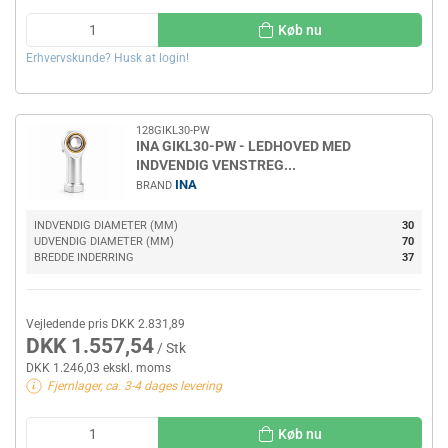
Køb nu
Erhvervskunde? Husk at login!
128GIKL30-PW
INA GIKL30-PW - LEDHOVED MED
INDVENDIG VENSTREG...
INA
BRAND
INDVENDIG DIAMETER (MM)
30
UDVENDIG DIAMETER (MM)
70
BREDDE INDERRING
37
Vejledende pris DKK 2.831,89
DKK 1.557,54
/ Stk
DKK 1.246,03 ekskl. moms
Fjernlager, ca. 3-4 dages levering
Køb nu