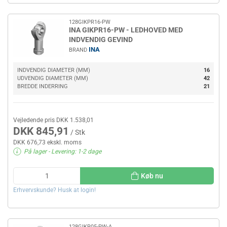
128GIKPR16-PW
INA GIKPR16-PW - LEDHOVED MED
INDVENDIG GEVIND
INA
BRAND
INDVENDIG DIAMETER (MM)
16
UDVENDIG DIAMETER (MM)
42
BREDDE INDERRING
21
Vejledende pris DKK 1.538,01
DKK 845,91
/ Stk
DKK 676,73 ekskl. moms
På lager
- Levering: 1-2 dage
Køb nu
Erhvervskunde? Husk at login!
128GIKR05-PW-A