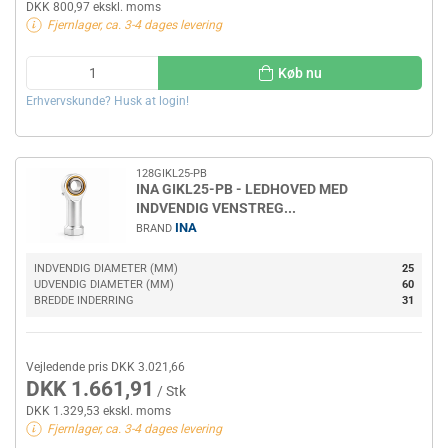
DKK 800,97 ekskl. moms
Fjernlager, ca. 3-4 dages levering
Køb nu
Erhvervskunde? Husk at login!
128GIKL25-PB
INA GIKL25-PB - LEDHOVED MED
INDVENDIG VENSTREG...
INA
BRAND
INDVENDIG DIAMETER (MM)
25
UDVENDIG DIAMETER (MM)
60
BREDDE INDERRING
31
Vejledende pris DKK 3.021,66
DKK 1.661,91
/ Stk
DKK 1.329,53 ekskl. moms
Fjernlager, ca. 3-4 dages levering