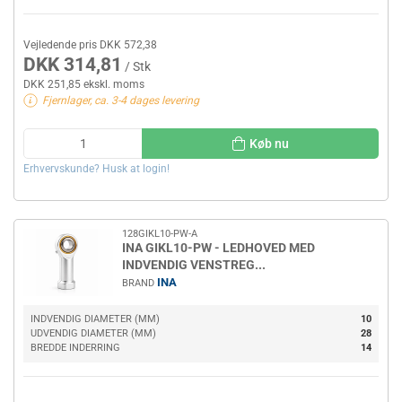
Vejledende pris DKK 572,38
DKK 314,81
/ Stk
DKK 251,85 ekskl. moms
Fjernlager, ca. 3-4 dages levering
Køb nu
Erhvervskunde? Husk at login!
128GIKL10-PW-A
INA GIKL10-PW - LEDHOVED MED
INDVENDIG VENSTREG...
INA
BRAND
INDVENDIG DIAMETER (MM)
10
UDVENDIG DIAMETER (MM)
28
BREDDE INDERRING
14