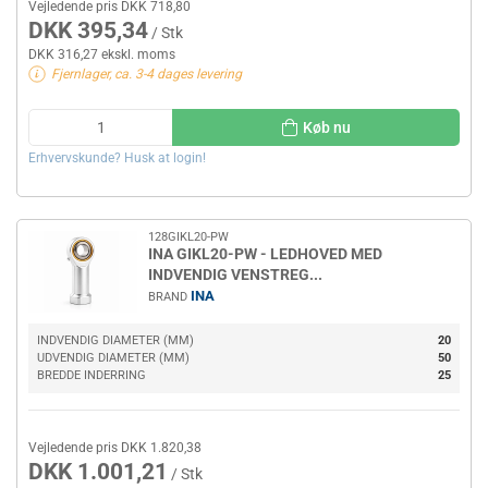
Vejledende pris DKK 718,80
DKK 395,34
/ Stk
DKK 316,27 ekskl. moms
Fjernlager, ca. 3-4 dages levering
Køb nu
Erhvervskunde? Husk at login!
128GIKL20-PW
INA GIKL20-PW - LEDHOVED MED
INDVENDIG VENSTREG...
INA
BRAND
INDVENDIG DIAMETER (MM)
20
UDVENDIG DIAMETER (MM)
50
BREDDE INDERRING
25
Vejledende pris DKK 1.820,38
DKK 1.001,21
/ Stk